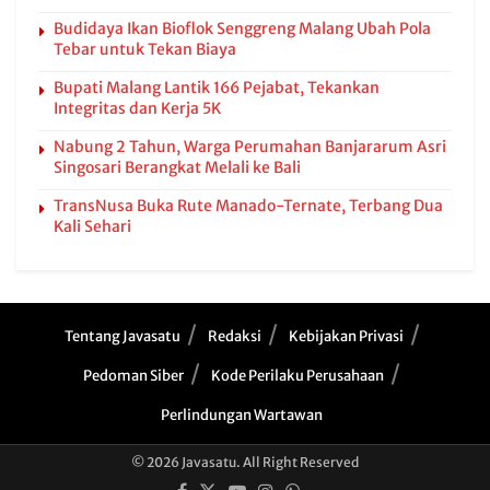
Budidaya Ikan Bioflok Senggreng Malang Ubah Pola
Tebar untuk Tekan Biaya
Bupati Malang Lantik 166 Pejabat, Tekankan
Integritas dan Kerja 5K
Nabung 2 Tahun, Warga Perumahan Banjararum Asri
Singosari Berangkat Melali ke Bali
TransNusa Buka Rute Manado-Ternate, Terbang Dua
Kali Sehari
Tentang Javasatu
Redaksi
Kebijakan Privasi
Pedoman Siber
Kode Perilaku Perusahaan
Perlindungan Wartawan
© 2026 Javasatu. All Right Reserved