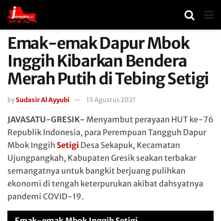
Emak-emak Dapur Mbok
Inggih Kibarkan Bendera
Merah Putih di Tebing Setigi
by
Sudasir Al Ayyubi
15 Agustus 2021
JAVASATU-GRESIK-
Menyambut perayaan HUT ke-76
Republik Indonesia, para Perempuan Tangguh Dapur
Mbok Inggih
Setigi
Desa Sekapuk, Kecamatan
Ujungpangkah, Kabupaten Gresik seakan terbakar
semangatnya untuk bangkit berjuang pulihkan
ekonomi di tengah keterpurukan akibat dahsyatnya
pandemi COVID-19.
Emak-emak Mbok Inggih Setigi