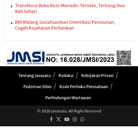
TransNusa Buka Rute Manado-Ternate, Terbang Dua
Kali Sehari
BRI Malang Sosialisasikan Otentikasi Pensiunan,
Cegah Kejahatan Perbankan
Tentang Javasatu
Redaksi
Kebijakan Privasi
Pedoman Siber
Kode Perilaku Perusahaan
Perlindungan Wartawan
© 2026 Javasatu. All Right Reserved