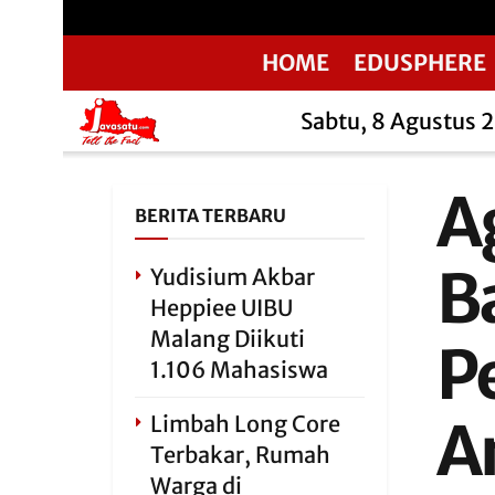
HOME
EDUSPHERE
Sabtu, 8 Agustus 
A
BERITA TERBARU
B
Yudisium Akbar
Heppiee UIBU
Malang Diikuti
P
1.106 Mahasiswa
Limbah Long Core
A
Terbakar, Rumah
Warga di