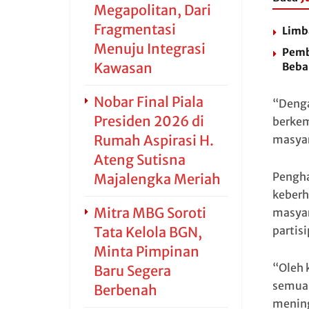
Megapolitan, Dari
Fragmentasi
Limb
Menuju Integrasi
Pemb
Kawasan
Beba
Nobar Final Piala
“Denga
Presiden 2026 di
berkem
Rumah Aspirasi H.
masyar
Ateng Sutisna
Pengha
Majalengka Meriah
keberh
Mitra MBG Soroti
masyar
Tata Kelola BGN,
partisi
Minta Pimpinan
“Oleh 
Baru Segera
semua 
Berbenah
mening