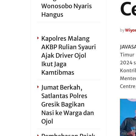
C
Wonosobo Nyaris
Hangus
by
Wiyo
Kapolres Malang
AKBP Rulian Syauri
JAVAS
Ajak Driver Ojol
Timur 
2024 s
Ikut Jaga
Kontri
Kamtibmas
Menter
Centre
Jumat Berkah,
Satlantas Polres
Gresik Bagikan
Nasi ke Warga dan
Ojol