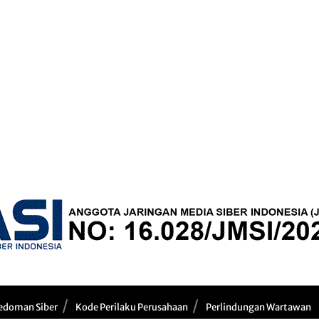
edoman Siber
Kode Perilaku Perusahaan
Perlindungan Wartawan