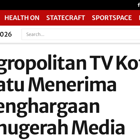
HEALTH ON
STATECRAFT
SPORTSPACE
2026
gropolitan TV Ko
atu Menerima
enghargaan
nugerah Media