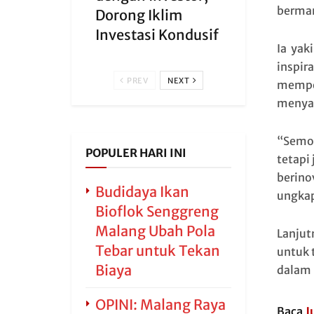
berman
Dorong Iklim
Investasi Kondusif
Ia yak
inspir
PREV
NEXT
memper
menyam
“Semog
POPULER HARI INI
tetapi
berino
Budidaya Ikan
ungka
Bioflok Senggreng
Malang Ubah Pola
Lanjut
Tebar untuk Tekan
untuk 
Biaya
dalam 
OPINI: Malang Raya
Baca
J