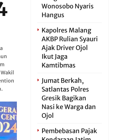
4
Wonosobo Nyaris
Hangus
Kapolres Malang
AKBP Rulian Syauri
Ajak Driver Ojol
wa
Ikut Jaga
hun
am
Kamtibmas
 Wakil
Jumat Berkah,
ention
Satlantas Polres
m.
Gresik Bagikan
Nasi ke Warga dan
Ojol
Pembebasan Pajak
Kendaraan Jatim,