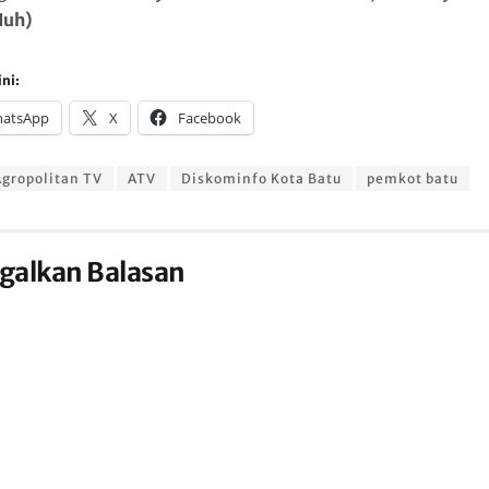
Nuh)
ni:
atsApp
X
Facebook
gropolitan TV
ATV
Diskominfo Kota Batu
pemkot batu
galkan Balasan