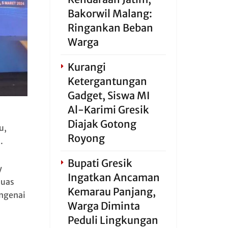
Bakorwil Malang:
Ringankan Beban
Warga
Kurangi
Ketergantungan
Gadget, Siswa MI
Al-Karimi Gresik
Diajak Gotong
u,
Royong
.
Bupati Gresik
y
Ingatkan Ancaman
luas
Kemarau Panjang,
ngenai
Warga Diminta
Peduli Lingkungan