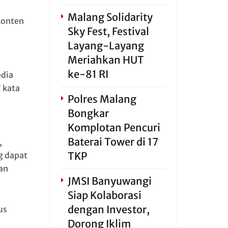
Malang Solidarity
konten
Sky Fest, Festival
Layang-Layang
Meriahkan HUT
ke-81 RI
dia
 kata
Polres Malang
Bongkar
Komplotan Pencuri
Baterai Tower di 17
,
TKP
g dapat
an
JMSI Banyuwangi
Siap Kolaborasi
dengan Investor,
us
Dorong Iklim