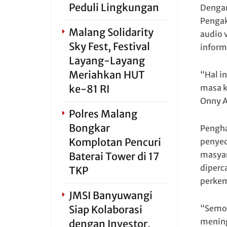
Peduli Lingkungan
Dengan
Pengak
Malang Solidarity
audio 
Sky Fest, Festival
inform
Layang-Layang
Meriahkan HUT
“Hal i
ke-81 RI
masa k
Onny A
Polres Malang
Bongkar
Pengha
Komplotan Pencuri
penyed
masyar
Baterai Tower di 17
diperc
TKP
perkem
JMSI Banyuwangi
Siap Kolaborasi
“Semog
mening
dengan Investor,