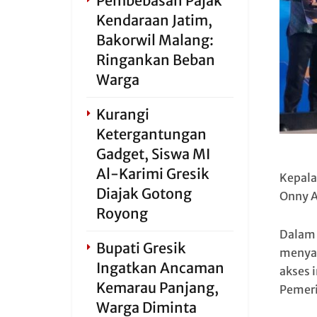
Pembebasan Pajak
Kendaraan Jatim,
Bakorwil Malang:
Ringankan Beban
Warga
Kurangi
Ketergantungan
Gadget, Siswa MI
Al-Karimi Gresik
Kepala
Diajak Gotong
Onny A
Royong
Dalam 
Bupati Gresik
menyam
Ingatkan Ancaman
akses 
Kemarau Panjang,
Pemeri
Warga Diminta