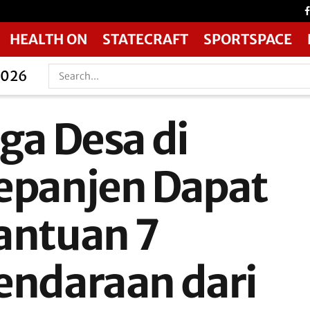
HEALTH ON
STATECRAFT
SPORTSPACE
2026
iga Desa di
epanjen Dapat
antuan 7
endaraan dari