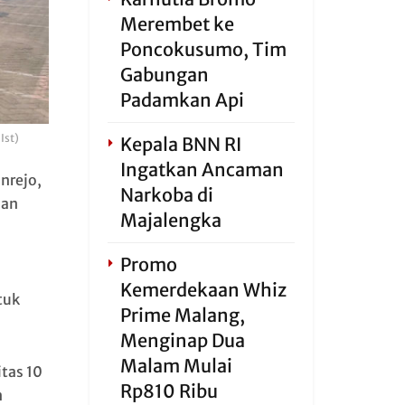
Merembet ke
Poncokusumo, Tim
Gabungan
Padamkan Api
Ist)
Kepala BNN RI
Ingatkan Ancaman
nrejo,
Narkoba di
aan
Majalengka
Promo
Kemerdekaan Whiz
tuk
Prime Malang,
Menginap Dua
Malam Mulai
tas 10
Rp810 Ribu
n