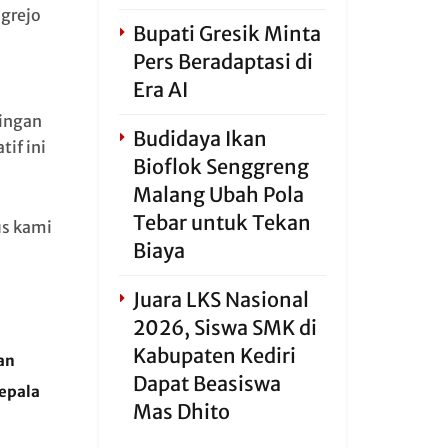
grejo
Bupati Gresik Minta
Pers Beradaptasi di
Era AI
ringan
Budidaya Ikan
if ini
Bioflok Senggreng
Malang Ubah Pola
Tebar untuk Tekan
us kami
Biaya
Juara LKS Nasional
2026, Siswa SMK di
Kabupaten Kediri
an
Dapat Beasiswa
epala
Mas Dhito