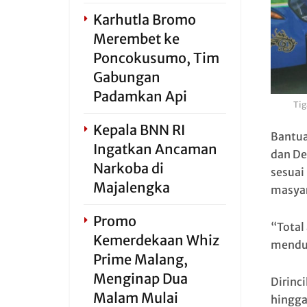
Karhutla Bromo
Merembet ke
Poncokusumo, Tim
Gabungan
Padamkan Api
Tig
Kepala BNN RI
Bantua
Ingatkan Ancaman
dan De
Narkoba di
sesuai
Majalengka
masyar
Promo
“Total
Kemerdekaan Whiz
menduk
Prime Malang,
Menginap Dua
Dirinc
Malam Mulai
hingga