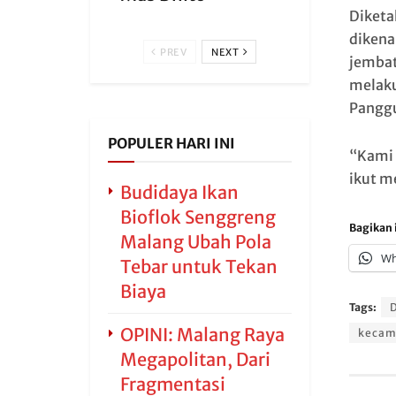
Diketa
dikena
PREV
NEXT
jembat
melaku
Panggu
POPULER HARI INI
“Kami 
ikut m
Budidaya Ikan
Bioflok Senggreng
Bagikan i
Malang Ubah Pola
Wh
Tebar untuk Tekan
Biaya
Tags:
D
OPINI: Malang Raya
kecam
Megapolitan, Dari
Fragmentasi