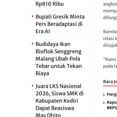
Rp810 Ribu
angkut
memper
Bupati Gresik Minta
difung
Pers Beradaptasi di
Era AI
Bamban
relasi 
Budidaya Ikan
dituju
Bioflok Senggreng
Malang Ubah Pola
“Kami 
Tebar untuk Tekan
pada l
Biaya
Baca
J
Juara LKS Nasional
2026, Siswa SMK di
Harg
Kabupaten Kediri
Kapo
Dapat Beasiswa
BKPS
Mas Dhito