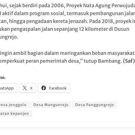
hui, sejak berdiri pada 2006, Proyek Nata Agung Perwujud
l aktif dalam program sosial, termasuk pembangunan jala
an, hingga pengadaan kereta jenazah. Pada 2018, proyek in
kan pengaspalan jalan sepanjang 12 kilometer di Dusun
ngrejo.
ingin ambil bagian dalam meringankan beban masyarakat
emperkuat peran pemerintah desa,” tutup Bambang.
(Saf)
ni:
atsApp
X
Facebook
esa Jenggolo
Desa Mangunrejo
Desa Panggungrejo
atan kepanjen