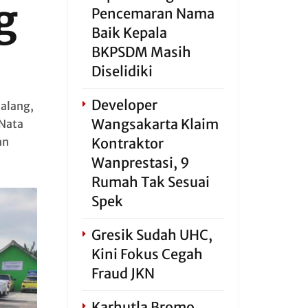
g
Pencemaran Nama
Baik Kepala
BKPSDM Masih
Diselidiki
Developer
alang,
Wangsakarta Klaim
 Nata
an
Kontraktor
Wanprestasi, 9
Rumah Tak Sesuai
Spek
Gresik Sudah UHC,
Kini Fokus Cegah
Fraud JKN
Karhutla Bromo