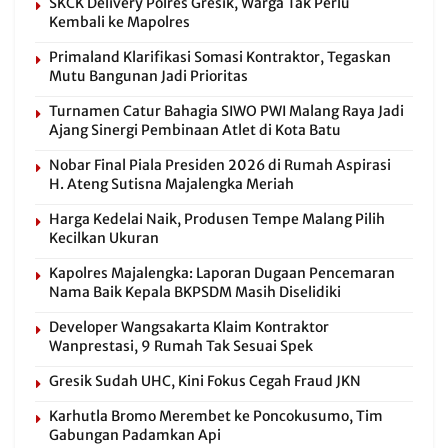
SKCK Delivery Polres Gresik, Warga Tak Perlu
Kembali ke Mapolres
Primaland Klarifikasi Somasi Kontraktor, Tegaskan
Mutu Bangunan Jadi Prioritas
Turnamen Catur Bahagia SIWO PWI Malang Raya Jadi
Ajang Sinergi Pembinaan Atlet di Kota Batu
Nobar Final Piala Presiden 2026 di Rumah Aspirasi
H. Ateng Sutisna Majalengka Meriah
Harga Kedelai Naik, Produsen Tempe Malang Pilih
Kecilkan Ukuran
Kapolres Majalengka: Laporan Dugaan Pencemaran
Nama Baik Kepala BKPSDM Masih Diselidiki
Developer Wangsakarta Klaim Kontraktor
Wanprestasi, 9 Rumah Tak Sesuai Spek
Gresik Sudah UHC, Kini Fokus Cegah Fraud JKN
Karhutla Bromo Merembet ke Poncokusumo, Tim
Gabungan Padamkan Api