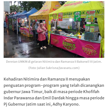
Deretan UMKM di gelaran Nitimira dan Ramanza II Bakorwil III Jatim.
(Foto: Julian Sukrisna/Javasatu.com)
Kehadiran Nitimira dan Ramanza II merupakan
penguatan program-program yang telah dicanangkan
gubernur Jawa Timur, baik di masa periode Khofifah
Indar Parawansa dan Emil Dardak hingga masa periode
Pj Gubernur Jatim saat ini, Adhy Karyono.