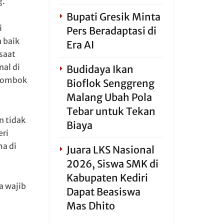
g.
Bupati Gresik Minta
i
Pers Beradaptasi di
 baik
Era AI
saat
al di
Budidaya Ikan
 Lombok
Bioflok Senggreng
Malang Ubah Pola
Tebar untuk Tekan
n tidak
Biaya
eri
a di
Juara LKS Nasional
2026, Siswa SMK di
Kabupaten Kediri
a wajib
Dapat Beasiswa
Mas Dhito