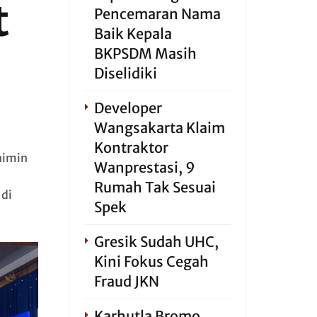
t
Pencemaran Nama
Baik Kepala
BKPSDM Masih
Diselidiki
Developer
Wangsakarta Klaim
Kontraktor
aimin
Wanprestasi, 9
Rumah Tak Sesuai
 di
Spek
Gresik Sudah UHC,
Kini Fokus Cegah
Fraud JKN
Karhutla Bromo