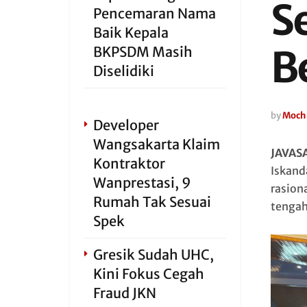
S
Pencemaran Nama
Baik Kepala
B
BKPSDM Masih
Diselidiki
by
Moch 
Developer
Wangsakarta Klaim
JAVAS
Kontraktor
Iskand
Wanprestasi, 9
rasion
Rumah Tak Sesuai
tengah
Spek
Gresik Sudah UHC,
Kini Fokus Cegah
Fraud JKN