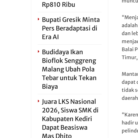
muncul
Rp810 Ribu
“Menjad
Bupati Gresik Minta
adalah
Pers Beradaptasi di
dan le
Era AI
menja
Balai 
Budidaya Ikan
Timur,
Bioflok Senggreng
Malang Ubah Pola
Mantan
Tebar untuk Tekan
dapat 
Biaya
tidak 
daerah
Juara LKS Nasional
2026, Siswa SMK di
“Karen
Kabupaten Kediri
hadir 
Dapat Beasiswa
pelind
Mas Dhito