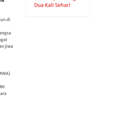
dik
Dua Kali Sehari
un di
angsa
ngat
an jiwa
IMWA)
PMI
cara