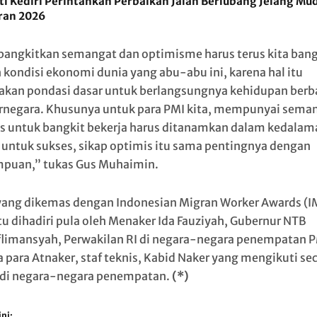
i Kediri Perintahkan Perbaikan Jalan Berlubang Jelang Mu
ran 2026
ngkitkan semangat dan optimisme harus terus kita bang
 kondisi ekonomi dunia yang abu-abu ini, karena hal itu
kan pondasi dasar untuk berlangsungnya kehidupan berb
rnegara. Khusunya untuk para PMI kita, mempunyai sema
s untuk bangkit bekerja harus ditanamkan dalam kedalam
 untuk sukses, sikap optimis itu sama pentingnya dengan
puan,” tukas Gus Muhaimin.
yang dikemas dengan Indonesian Migran Worker Awards (
tu dihadiri pula oleh Menaker Ida Fauziyah, Gubernur NTB
flimansyah, Perwakilan RI di negara-negara penempatan 
a para Atnaker, staf teknis, Kabid Naker yang mengikuti se
 di negara-negara penempatan.
(*)
ni: