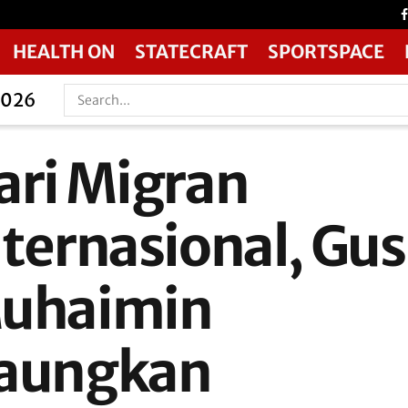
HEALTH ON
STATECRAFT
SPORTSPACE
2026
ari Migran
nternasional, Gus
uhaimin
aungkan