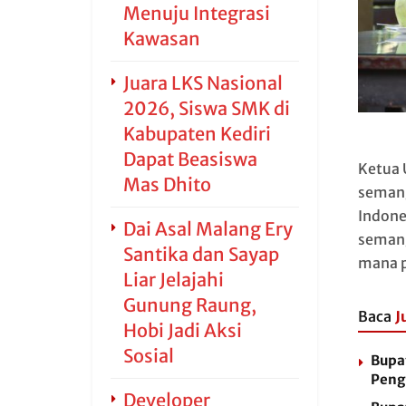
Menuju Integrasi
Kawasan
Juara LKS Nasional
2026, Siswa SMK di
Kabupaten Kediri
Dapat Beasiswa
Ketua 
Mas Dhito
semang
Indone
Dai Asal Malang Ery
semang
Santika dan Sayap
mana p
Liar Jelajahi
Gunung Raung,
Baca
J
Hobi Jadi Aksi
Sosial
Bupa
Peng
Developer