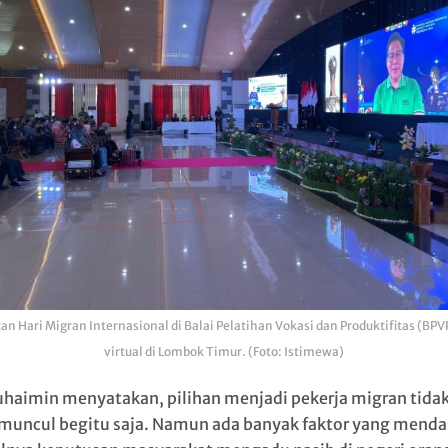
an Hari Migran Internasional di Balai Pelatihan Vokasi dan Produktifitas (BPV
virtual di Lombok Timur. (Foto: Istimewa)
haimin menyatakan, pilihan menjadi pekerja migran tidak
muncul begitu saja. Namun ada banyak faktor yang menda