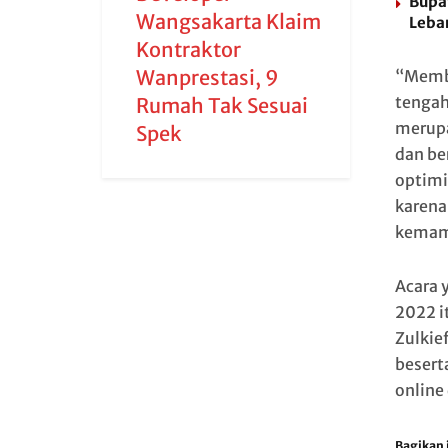
Bupat
Wangsakarta Klaim
Leba
Kontraktor
Wanprestasi, 9
“Memba
tengah
Rumah Tak Sesuai
merupa
Spek
dan be
optimi
karena
kemam
Acara 
2022 i
Zulkie
besert
online
Bagikan i