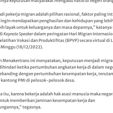
nya keputusan masyarakat mengadu nasib di negeri oran
i pekerja migran adalah pilihan rasional, faktor paling int
 ingin mendapatkan penghasilan dan kehidupan yang lebih
bih layak untuk keluarganya dan masa depannya,” katanya 
di
Keynote Speaker
dalam peringatan Hari Migran Internasion
Pelatihan Vokasi dan Produktifitas (BPVP) secara virtual di
 Minggu (18/12/2022).
 Menakertrans ini menyatakan, keputusan menjadi migra
dihindari ketika pertumbuhan angkatan kerja di dalam neg
sebanding dengan pertumbuhan kesempatan kerja, terutam
 kantong PMI di pelosok-pelosok desa.
a itu, karena bekerja adalah hak asasi manusia maka negar
untuk memberikan jaminan kesempatan kerja dan
ungannya,” tegasnya.