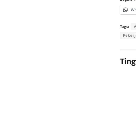
Wh
Tags:
A
Pekerj
Ting