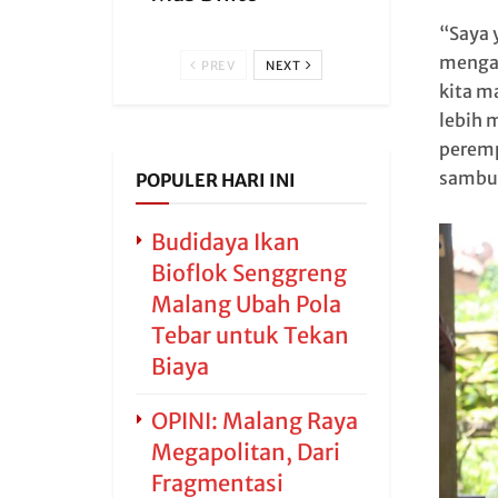
“Saya 
mengat
PREV
NEXT
kita m
lebih 
peremp
sambu
POPULER HARI INI
Budidaya Ikan
Bioflok Senggreng
Malang Ubah Pola
Tebar untuk Tekan
Biaya
OPINI: Malang Raya
Megapolitan, Dari
Fragmentasi