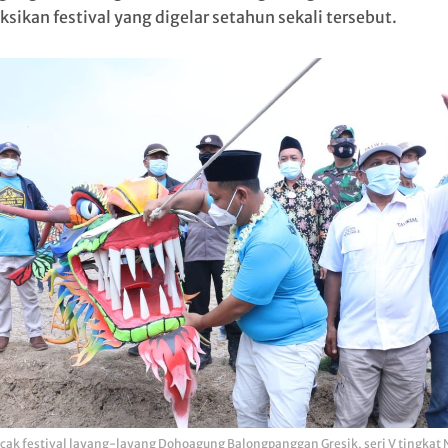
sikan festival yang digelar setahun sekali tersebut.
cak festival layang-layang Dohoagung Balongpanggan Gresik, seri V tingkat 