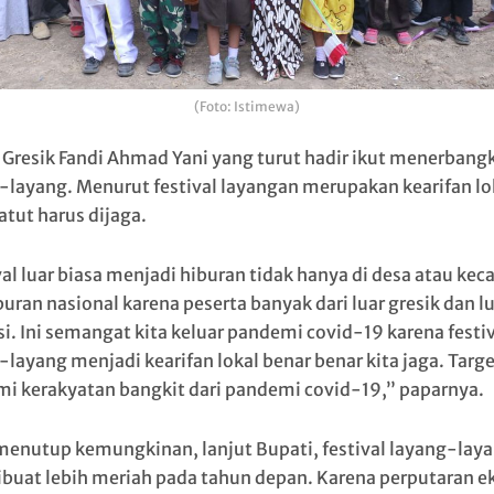
(Foto: Istimewa)
 Gresik Fandi Ahmad Yani yang turut hadir ikut menerbang
-layang. Menurut festival layangan merupakan kearifan lo
atut harus dijaga.
val luar biasa menjadi hiburan tidak hanya di desa atau ke
buran nasional karena peserta banyak dari luar gresik dan l
si. Ini semangat kita keluar pandemi covid-19 karena festi
layang menjadi kearifan lokal benar benar kita jaga. Targe
i kerakyatan bangkit dari pandemi covid-19,” paparnya.
menutup kemungkinan, lanjut Bupati, festival layang-lay
ibuat lebih meriah pada tahun depan. Karena perputaran 