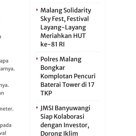
Malang Solidarity
Sky Fest, Festival
Layang-Layang
Meriahkan HUT
n
ke-81 RI
Polres Malang
-apa
Bongkar
jarnya.
Komplotan Pencuri
Baterai Tower di 17
nya.
TKP
an
JMSI Banyuwangi
meter.
Siap Kolaborasi
dengan Investor,
 pada
Dorong Iklim
val