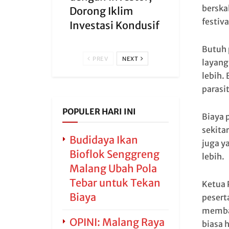
berskal
Dorong Iklim
festival
Investasi Kondusif
Butuh 
PREV
NEXT
layang
lebih.
parasi
POPULER HARI INI
Biaya 
sekita
Budidaya Ikan
juga y
Bioflok Senggreng
lebih.
Malang Ubah Pola
Tebar untuk Tekan
Ketua 
Biaya
pesert
membag
OPINI: Malang Raya
biasa 