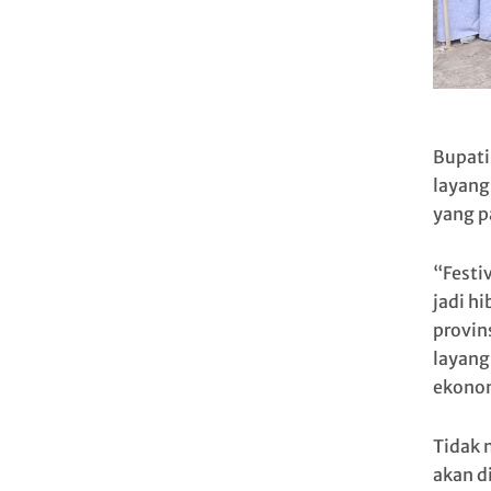
Bupati
layang
yang p
“Festi
jadi hi
provin
layang-
ekonom
Tidak 
akan d