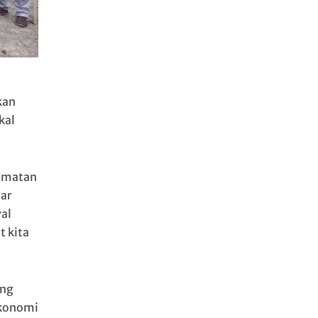
kan
kal
camatan
uar
val
t kita
ang
ekonomi