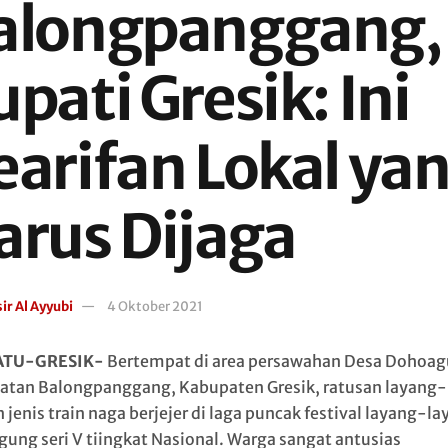
alongpanggang,
pati Gresik: Ini
earifan Lokal ya
arus Dijaga
ir Al Ayyubi
4 Oktober 2021
ATU-GRESIK-
Bertempat di area persawahan Desa Dohoag
tan Balongpanggang, Kabupaten Gresik, ratusan layang-
jenis train naga berjejer di laga puncak festival layang-l
ung seri V tiingkat Nasional. Warga sangat antusias