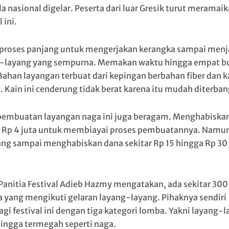
a nasional digelar. Peserta dari luar Gresik turut meramai
 ini.
proses panjang untuk mengerjakan kerangka sampai menj
-layang yang sempurna. Memakan waktu hingga empat b
 Bahan layangan terbuat dari kepingan berbahan fiber dan k
t. Kain ini cenderung tidak berat karena itu mudah diterba
pembuatan layangan naga ini juga beragam. Menghabiska
r Rp 4 juta untuk membiayai proses pembuatannya. Namu
ang sampai menghabiskan dana sekitar Rp 15 hingga Rp 30 
Panitia Festival Adieb Hazmy mengatakan, ada sekitar 300
a yang mengikuti gelaran layang-layang. Pihaknya sendiri
i festival ini dengan tiga kategori lomba. Yakni layang-
hingga termegah seperti naga.