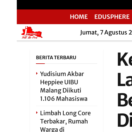
HOME
EDUSPHERE
Jumat, 7 Agustus 
K
BERITA TERBARU
L
Yudisium Akbar
Heppiee UIBU
Malang Diikuti
B
1.106 Mahasiswa
Limbah Long Core
Di
Terbakar, Rumah
Warga di