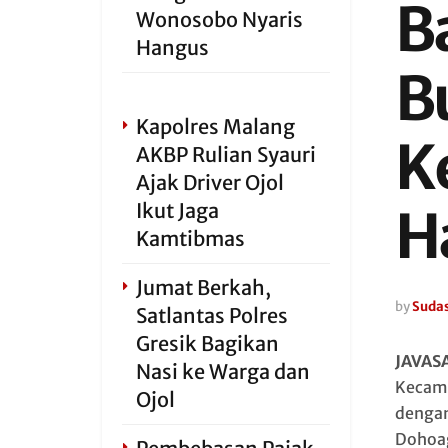
B
Wonosobo Nyaris
Hangus
Bu
Kapolres Malang
K
AKBP Rulian Syauri
Ajak Driver Ojol
Ikut Jaga
H
Kamtibmas
Jumat Berkah,
by
Sudas
Satlantas Polres
Gresik Bagikan
JAVAS
Nasi ke Warga dan
Kecama
Ojol
dengan 
Dohoag