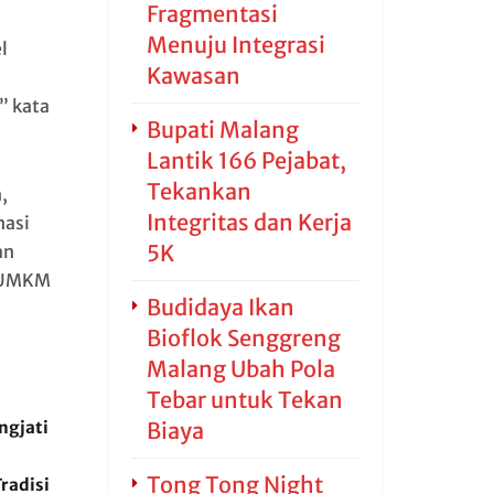
Fragmentasi
Menuju Integrasi
l
Kawasan
” kata
Bupati Malang
Lantik 166 Pejabat,
Tekankan
,
Integritas dan Kerja
nasi
5K
an
n UMKM
Budidaya Ikan
Bioflok Senggreng
Malang Ubah Pola
Tebar untuk Tekan
ngjati
Biaya
Tong Tong Night
radisi