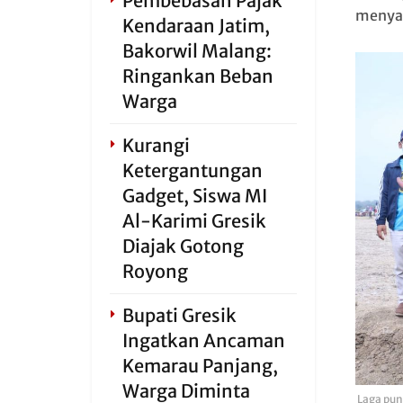
Pembebasan Pajak
menyak
Kendaraan Jatim,
Bakorwil Malang:
Ringankan Beban
Warga
Kurangi
Ketergantungan
Gadget, Siswa MI
Al-Karimi Gresik
Diajak Gotong
Royong
Bupati Gresik
Ingatkan Ancaman
Kemarau Panjang,
Warga Diminta
Laga pun