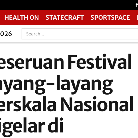
HEALTH ON
STATECRAFT
SPORTSPACE
2026
eseruan Festival
ayang-layang
erskala Nasional
gelar di