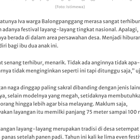
(Foto: Istimewa)
satunya Iva warga Balongpanggang merasa sangat terhibur
 adanya festival layang-layang tingkat nasional. Apalagi,
nya berada di dalam area persawahan desa. Menjadi hibura
iri bagi ibu dua anak ini.
t senang terhibur, menarik. Tidak ada anginnya tidak apa
rnya tidak menginginkan seperti ini tapi ditunggu saja,” u
an naga dinggap paling sakral dibanding dengan jenis lain
ya, selain modelnya yang megah, setidaknya membutuhk
orang hingga lebih agar bisa melayang. Maklum saja,
akan layangan itu memilki panjang 75 meter sampai 100 
angan layang-layang merupakan tradisi di desa setempat
panas setelah panen padi. Tahun ini kali ke lima even festi