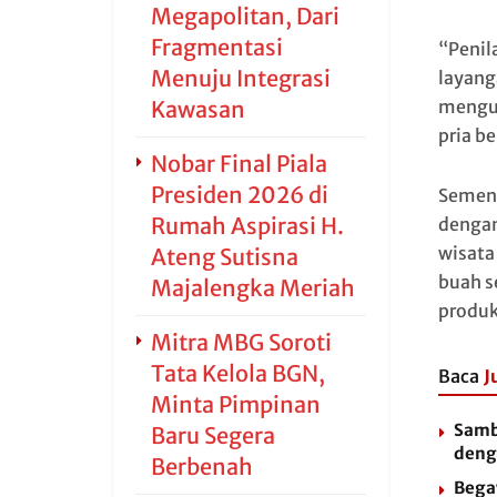
Megapolitan, Dari
Fragmentasi
“Penil
Menuju Integrasi
layang
Kawasan
mengud
pria b
Nobar Final Piala
Presiden 2026 di
Sement
Rumah Aspirasi H.
dengan
wisata
Ateng Sutisna
buah s
Majalengka Meriah
produk
Mitra MBG Soroti
Tata Kelola BGN,
Baca
J
Minta Pimpinan
Samb
Baru Segera
deng
Berbenah
Bega