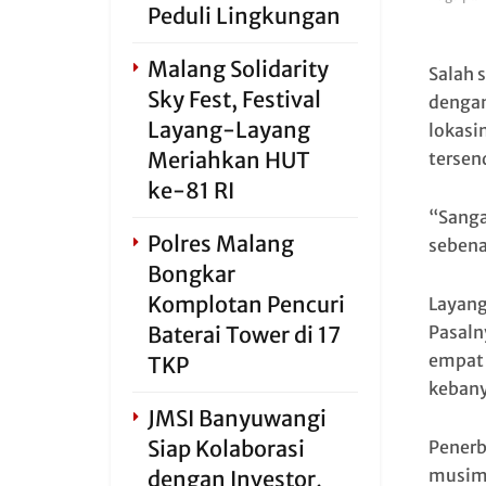
Peduli Lingkungan
Malang Solidarity
Salah 
Sky Fest, Festival
dengan
Layang-Layang
lokasi
Meriahkan HUT
tersend
ke-81 RI
“Sanga
Polres Malang
sebena
Bongkar
Komplotan Pencuri
Layang
Baterai Tower di 17
Pasaln
empat 
TKP
kebany
JMSI Banyuwangi
Siap Kolaborasi
Penerb
musim 
dengan Investor,