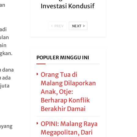
kan
Investasi Kondusif
PREV
NEXT
adi
ulan
ain
ngkan.
POPULER MINGGU INI
n dana
Orang Tua di
n ada
Malang Dilaporkan
juta
Anak, Otje:
Berharap Konflik
Berakhir Damai
OPINI: Malang Raya
layang
Megapolitan, Dari