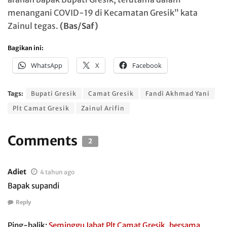
menangani COVID-19 di Kecamatan Gresik” kata
Zainul tegas.
(Bas/Saf)
Bagikan ini:
WhatsApp
X
Facebook
Tags:
Bupati Gresik
Camat Gresik
Fandi Akhmad Yani
Plt Camat Gresik
Zainul Arifin
Comments
2
Adiet
4 tahun ago
Bapak supandi
Reply
Ping-balik:
Seminggu Jabat Plt Camat Gresik, bersama