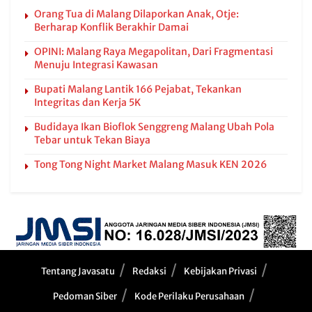
Orang Tua di Malang Dilaporkan Anak, Otje:
Berharap Konflik Berakhir Damai
OPINI: Malang Raya Megapolitan, Dari Fragmentasi
Menuju Integrasi Kawasan
Bupati Malang Lantik 166 Pejabat, Tekankan
Integritas dan Kerja 5K
Budidaya Ikan Bioflok Senggreng Malang Ubah Pola
Tebar untuk Tekan Biaya
Tong Tong Night Market Malang Masuk KEN 2026
Tentang Javasatu
Redaksi
Kebijakan Privasi
Pedoman Siber
Kode Perilaku Perusahaan