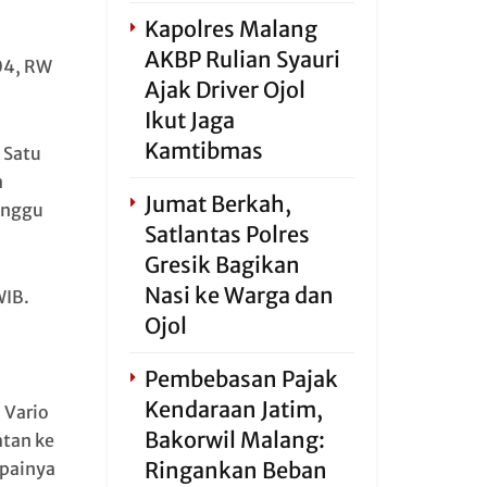
Kapolres Malang
AKBP Rulian Syauri
04, RW
Ajak Driver Ojol
Ikut Jaga
Kamtibmas
 Satu
a
Jumat Berkah,
inggu
Satlantas Polres
Gresik Bagikan
Nasi ke Warga dan
WIB.
Ojol
Pembebasan Pajak
Kendaraan Jatim,
 Vario
Bakorwil Malang:
atan ke
Ringankan Beban
painya