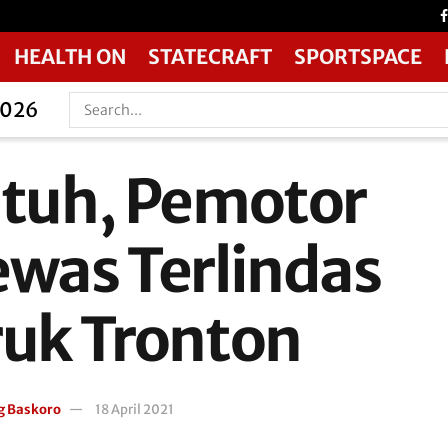
HEALTH ON
STATECRAFT
SPORTSPACE
2026
atuh, Pemotor
ewas Terlindas
ruk Tronton
g Baskoro
18 April 2021