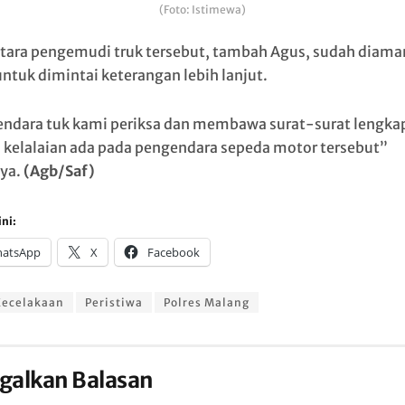
(Foto: Istimewa)
ara pengemudi truk tersebut, tambah Agus, sudah diam
untuk dimintai keterangan lebih lanjut.
ndara tuk kami periksa dan membawa surat-surat lengka
 kelalaian ada pada pengendara sepeda motor tersebut”
ya.
(Agb/Saf)
ni:
atsApp
X
Facebook
Kecelakaan
Peristiwa
Polres Malang
galkan Balasan