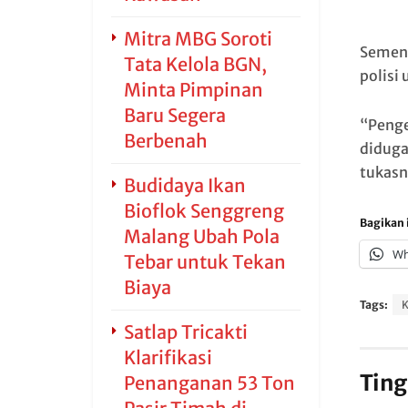
Mitra MBG Soroti
Sement
Tata Kelola BGN,
polisi 
Minta Pimpinan
Baru Segera
“Penge
Berbenah
diduga
tukasn
Budidaya Ikan
Bioflok Senggreng
Bagikan i
Malang Ubah Pola
Wh
Tebar untuk Tekan
Biaya
Tags:
Satlap Tricakti
Klarifikasi
Ting
Penanganan 53 Ton