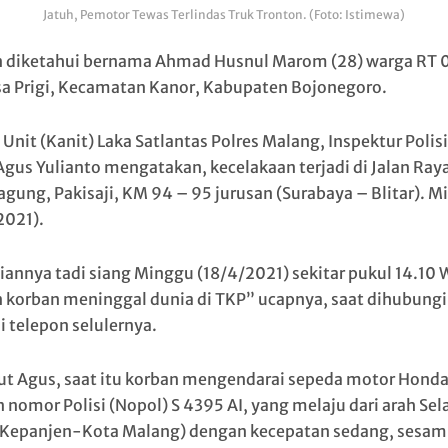
Jatuh, Pemotor Tewas Terlindas Truk Tronton. (Foto: Istimewa)
 diketahui bernama Ahmad Husnul Marom (28) warga RT 
sa Prigi, Kecamatan Kanor, Kabupaten Bojonegoro.
Unit (Kanit) Laka Satlantas Polres Malang, Inspektur Polisi
 Agus Yulianto mengatakan, kecelakaan terjadi di Jalan Ray
gung, Pakisaji, KM 94 – 95 jurusan (Surabaya – Blitar). M
2021).
iannya tadi siang Minggu (18/4/2021) sekitar pukul 14.10 
 korban meninggal dunia di TKP” ucapnya, saat dihubungi
i telepon selulernya.
t Agus, saat itu korban mengendarai sepeda motor Honda
 nomor Polisi (Nopol) S 4395 AI, yang melaju dari arah Sel
(Kepanjen-Kota Malang) dengan kecepatan sedang, sesam