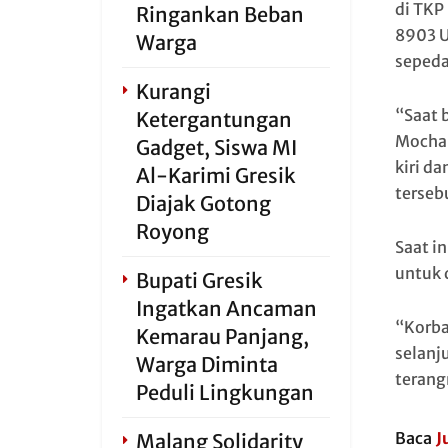
di TKP
Ringankan Beban
8903 U
Warga
sepeda
Kurangi
“Saat 
Ketergantungan
Mocham
Gadget, Siswa MI
kiri da
Al-Karimi Gresik
terseb
Diajak Gotong
Royong
Saat i
untuk 
Bupati Gresik
Ingatkan Ancaman
“Korba
Kemarau Panjang,
selanj
Warga Diminta
terang
Peduli Lingkungan
Baca
J
Malang Solidarity