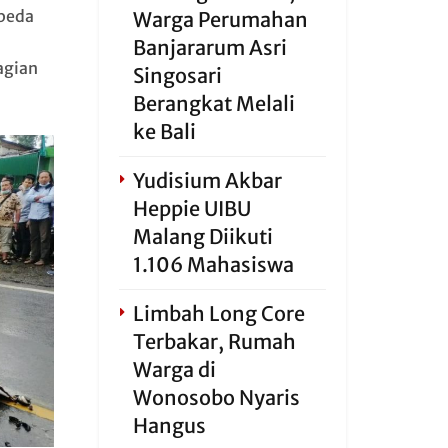
peda
Warga Perumahan
Banjararum Asri
agian
Singosari
Berangkat Melali
ke Bali
Yudisium Akbar
Heppie UIBU
Malang Diikuti
1.106 Mahasiswa
Limbah Long Core
Terbakar, Rumah
Warga di
Wonosobo Nyaris
Hangus