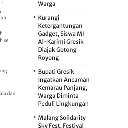
 L
Warga
,
Kurangi
tuh.
Ketergantungan
Gadget, Siswa MI
eh
h ke
Al-Karimi Gresik
Diajak Gotong
Royong
lang
Bupati Gresik
Ingatkan Ancaman
Kemarau Panjang,
ala dan
Warga Diminta
Peduli Lingkungan
Malang Solidarity
Sky Fest, Festival