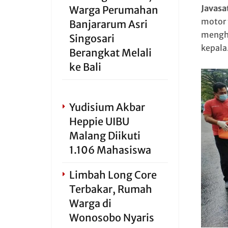
Javasa
Warga Perumahan
motor 
Banjararum Asri
menghe
Singosari
kepala
Berangkat Melali
ke Bali
Yudisium Akbar
Heppie UIBU
Malang Diikuti
1.106 Mahasiswa
Limbah Long Core
Terbakar, Rumah
Warga di
Wonosobo Nyaris