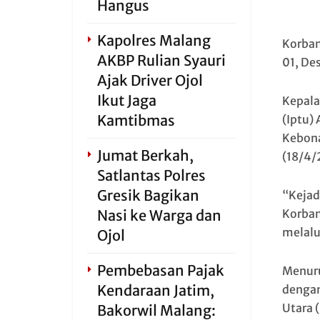
Hangus
Kapolres Malang
Korban
AKBP Rulian Syauri
01, De
Ajak Driver Ojol
Ikut Jaga
Kepala 
Kamtibmas
(Iptu)
Kebona
Jumat Berkah,
(18/4/
Satlantas Polres
Gresik Bagikan
“Kejad
Nasi ke Warga dan
Korban
melalu
Ojol
Pembebasan Pajak
Menuru
Kendaraan Jatim,
dengan
Utara 
Bakorwil Malang: