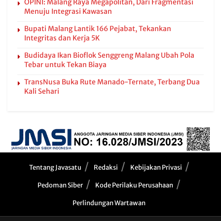
OPINI: Malang Raya Megapolitan, Dari Fragmentasi
Menuju Integrasi Kawasan
Bupati Malang Lantik 166 Pejabat, Tekankan
Integritas dan Kerja 5K
Budidaya Ikan Bioflok Senggreng Malang Ubah Pola
Tebar untuk Tekan Biaya
TransNusa Buka Rute Manado-Ternate, Terbang Dua
Kali Sehari
Tentang Javasatu
Redaksi
Kebijakan Privasi
Pedoman Siber
Kode Perilaku Perusahaan
Perlindungan Wartawan