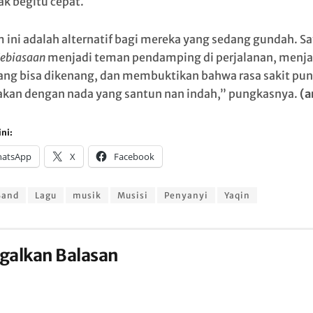
ak begitu cepat.
 ini adalah alternatif bagi mereka yang sedang gundah. S
ebiasaan
menjadi teman pendamping di perjalanan, menja
yang bisa dikenang, dan membuktikan bahwa rasa sakit pun
akan dengan nada yang santun nan indah,” pungkasnya.
(a
ni:
atsApp
X
Facebook
Band
Lagu
musik
Musisi
Penyanyi
Yaqin
galkan Balasan