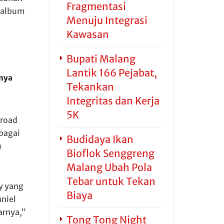
Fragmentasi
t album
Menuju Integrasi
Kawasan
Bupati Malang
Lantik 166 Pejabat,
anya
Tekankan
Integritas dan Kerja
5K
 road
bagai
Budidaya Ikan
u
Bioflok Senggreng
Malang Ubah Pola
Tebar untuk Tekan
y yang
Biaya
niel
arnya,”
Tong Tong Night