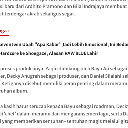
si baru dari Ardhito Pramono dan Bilal Indrajaya membua
ut terdengar akrab sekaligus segar.
uga :
Seventeen Ubah “Apa Kabar” Jadi Lebih Emosional, Ini Bed
 Hardcore ke Shoegaze, Alasan RAW BLUE Lahir
proses produksinya, Yaqin didukung oleh Bayu Aji sebagai
r, Decky Anugrah sebagai produser, dan Daniel Silalahi se
s. Ketiganya disebut memiliki peran penting dalam meram
ruhan album.
a kasih harus terucap kepada Bayu sebagai roadman, Deck
i ‘chef’ dalam meramu dan mengaransemen lagu, serta Da
hi yang memberikan sentuhan-sentuhan magis melalui git