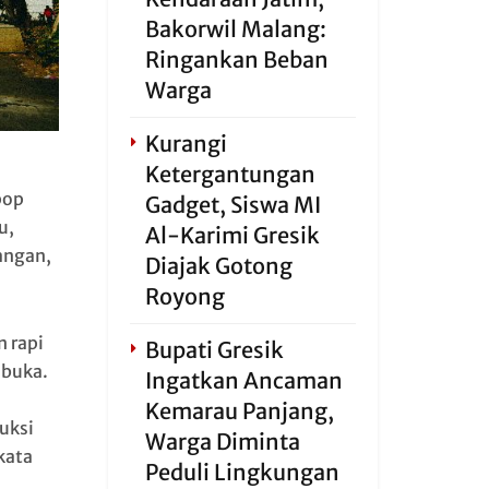
Bakorwil Malang:
Ringankan Beban
Warga
Kurangi
Ketergantungan
pop
Gadget, Siswa MI
u,
Al-Karimi Gresik
angan,
Diajak Gotong
Royong
n rapi
Bupati Gresik
ibuka.
Ingatkan Ancaman
Kemarau Panjang,
uksi
Warga Diminta
kata
Peduli Lingkungan