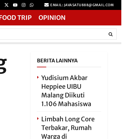
EMAIL: JAVASATU888@GMAIL.COM
FOOD TRIP
OPINION
g
BERITA LAINNYA
Yudisium Akbar
Heppiee UIBU
Malang Diikuti
1.106 Mahasiswa
Limbah Long Core
Terbakar, Rumah
Warga di