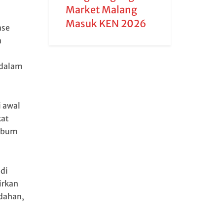
Market Malang
Masuk KEN 2026
ase
a
 dalam
i awal
kat
album
di
irkan
dahan,