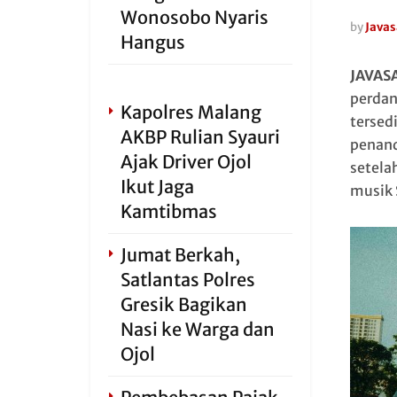
Wonosobo Nyaris
by
Javas
Hangus
JAVAS
perdan
Kapolres Malang
tersed
AKBP Rulian Syauri
penand
Ajak Driver Ojol
setela
Ikut Jaga
musik 
Kamtibmas
Jumat Berkah,
Satlantas Polres
Gresik Bagikan
Nasi ke Warga dan
Ojol