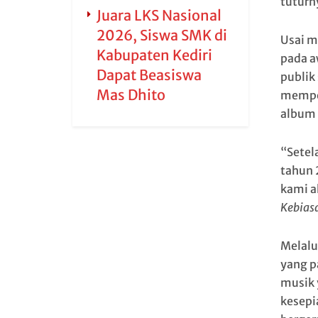
tuturn
Juara LKS Nasional
2026, Siswa SMK di
Usai m
Kabupaten Kediri
pada a
Dapat Beasiswa
publik 
Mas Dhito
memper
album 
“Setel
tahun 
kami a
Kebias
Melalu
yang p
musik 
kesepi