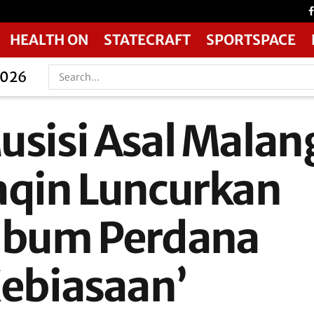
HEALTH ON
STATECRAFT
SPORTSPACE
2026
usisi Asal Malan
aqin Luncurkan
lbum Perdana
Kebiasaan’