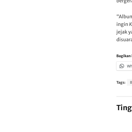
berger
“Album
ingin
K
jejak 
disuar
Bagikan i
Wh
Tags:
Ting