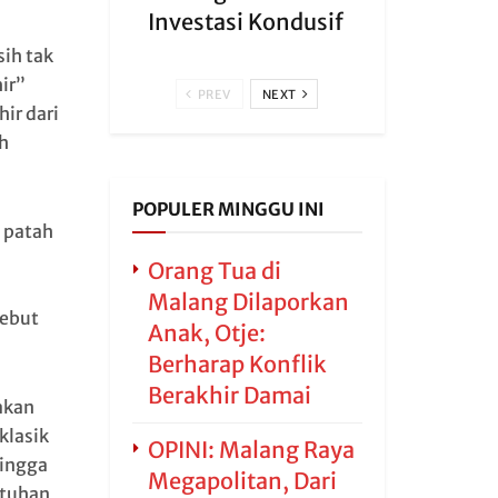
Investasi Kondusif
ih tak
ir”
PREV
NEXT
ir dari
h
POPULER MINGGU INI
 patah
Orang Tua di
Malang Dilaporkan
sebut
Anak, Otje:
Berharap Konflik
Berakhir Damai
akan
klasik
OPINI: Malang Raya
hingga
Megapolitan, Dari
ntuhan