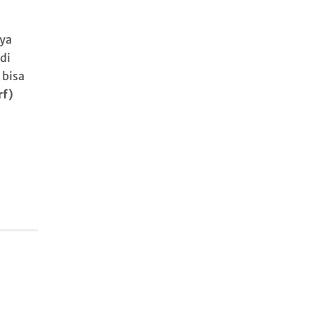
aya
di
 bisa
rf)