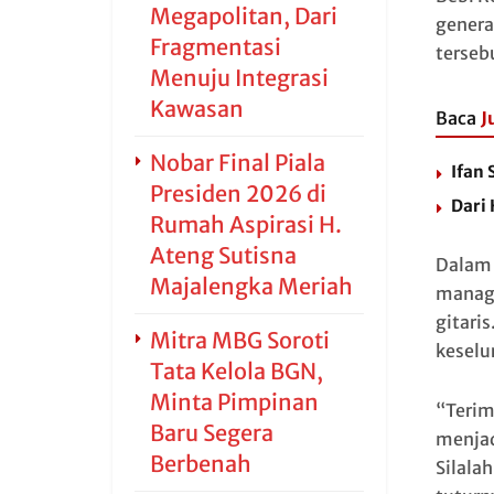
Megapolitan, Dari
genera
Fragmentasi
terseb
Menuju Integrasi
Kawasan
Baca
J
Nobar Final Piala
Ifan 
Presiden 2026 di
Dari
Rumah Aspirasi H.
Ateng Sutisna
Dalam 
Majalengka Meriah
manage
gitari
Mitra MBG Soroti
keselu
Tata Kelola BGN,
Minta Pimpinan
“Terim
Baru Segera
menjad
Berbenah
Silala