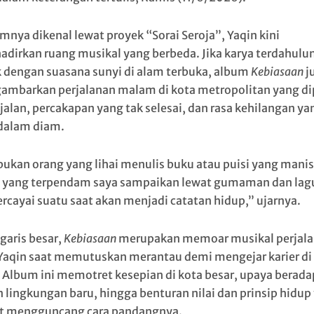
mnya dikenal lewat proyek “Sorai Seroja”, Yaqin kini
dirkan ruang musikal yang berbeda. Jika karya terdahulu
k dengan suasana sunyi di alam terbuka, album
Kebiasaan
j
mbarkan perjalanan malam di kota metropolitan yang di
jalan, percakapan yang tak selesai, dan rasa kehilangan ya
dalam diam.
bukan orang yang lihai menulis buku atau puisi yang manis
yang terpendam saya sampaikan lewat gumaman dan lag
ercayai suatu saat akan menjadi catatan hidup,” ujarnya.
garis besar,
Kebiasaan
merupakan memoar musikal perjal
Yaqin saat memutuskan merantau demi mengejar karier di
 Album ini memotret kesepian di kota besar, upaya berada
 lingkungan baru, hingga benturan nilai dan prinsip hidup
t mengguncang cara pandangnya.