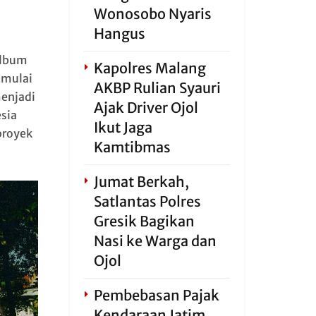
Wonosobo Nyaris
Hangus
album
Kapolres Malang
 mulai
AKBP Rulian Syauri
menjadi
Ajak Driver Ojol
sia
Ikut Jaga
proyek
Kamtibmas
Jumat Berkah,
Satlantas Polres
Gresik Bagikan
Nasi ke Warga dan
Ojol
Pembebasan Pajak
Kendaraan Jatim,