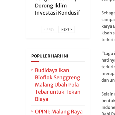
Dorong Iklim
Investasi Kondusif
Sebaga
sampai
karya 
PREV
NEXT
kisah 
terkiri
“Lagu 
POPULER HARI INI
hatiny
terkir
Budidaya Ikan
merupa
Bioflok Senggreng
dan un
Malang Ubah Pola
Tebar untuk Tekan
Selain
Biaya
bentuk
Indone
OPINI: Malang Raya
Bebi R