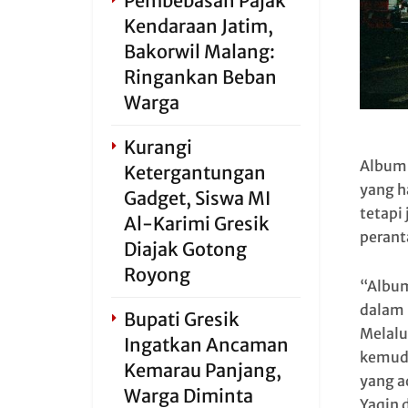
Pembebasan Pajak
Kendaraan Jatim,
Bakorwil Malang:
Ringankan Beban
Warga
Kurangi
Albu
Ketergantungan
yang h
Gadget, Siswa MI
tetapi
Al-Karimi Gresik
perant
Diajak Gotong
Royong
“Album 
dalam 
Bupati Gresik
Melalu
Ingatkan Ancaman
kemudi
Kemarau Panjang,
yang a
Warga Diminta
Yaqin 