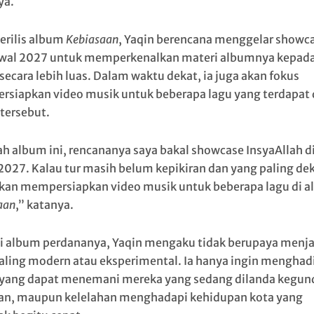
ya.
erilis album
Kebiasaan
, Yaqin berencana menggelar showc
wal 2027 untuk memperkenalkan materi albumnya kepad
secara lebih luas. Dalam waktu dekat, ia juga akan fokus
siapkan video musik untuk beberapa lagu yang terdapat
tersebut.
ah album ini, rencananya saya bakal showcase InsyaAllah d
2027. Kalau tur masih belum kepikiran dan yang paling de
kan mempersiapkan video musik untuk beberapa lagu di 
aan
,” katanya.
i album perdananya, Yaqin mengaku tidak berupaya menja
aling modern atau eksperimental. Ia hanya ingin menghad
yang dapat menemani mereka yang sedang dilanda kegun
an, maupun kelelahan menghadapi kehidupan kota yang