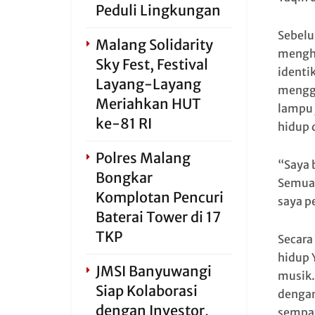
Peduli Lingkungan
Sebelu
Malang Solidarity
mengha
Sky Fest, Festival
identi
Layang-Layang
mengga
Meriahkan HUT
lampu 
ke-81 RI
hidup 
Polres Malang
“Saya 
Bongkar
Semua 
Komplotan Pencuri
saya p
Baterai Tower di 17
TKP
Secara 
hidup 
JMSI Banyuwangi
musik.
Siap Kolaborasi
dengan
dengan Investor,
sempa