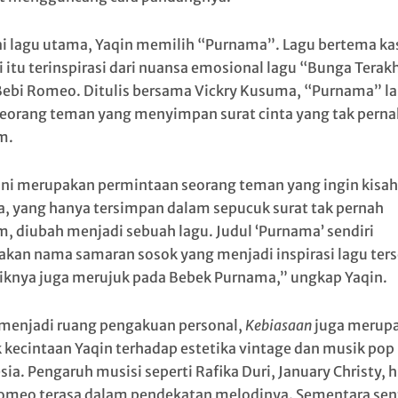
i lagu utama, Yaqin memilih “Purnama”. Lagu bertema kas
 itu terinspirasi dari nuansa emosional lagu “Bunga Terakh
Bebi Romeo. Ditulis bersama Vickry Kusuma, “Purnama” lah
seorang teman yang menyimpan surat cinta yang tak perna
m.
ini merupakan permintaan seorang teman yang ingin kisah
a, yang hanya tersimpan dalam sepucuk surat tak pernah
im, diubah menjadi sebuah lagu. Judul ‘Purnama’ sendiri
kan nama samaran sosok yang menjadi inspirasi lagu ter
iknya juga merujuk pada Bebek Purnama,” ungkap Yaqin.
 menjadi ruang pengakuan personal,
Kebiasaan
juga merup
 kecintaan Yaqin terhadap estetika vintage dan musik pop 
sia. Pengaruh musisi seperti Rafika Duri, January Christy, 
omeo terasa dalam pendekatan melodinya. Sementara se