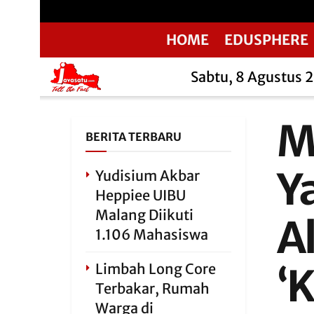
HOME
EDUSPHERE
Sabtu, 8 Agustus 
M
BERITA TERBARU
Y
Yudisium Akbar
Heppiee UIBU
Malang Diikuti
A
1.106 Mahasiswa
Limbah Long Core
‘
Terbakar, Rumah
Warga di