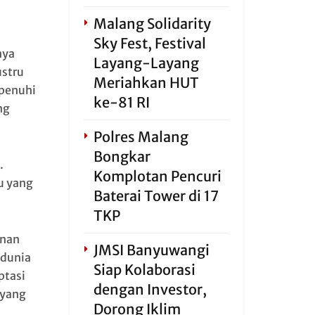
Malang Solidarity
Sky Fest, Festival
nya
Layang-Layang
ustru
Meriahkan HUT
penuhi
ke-81 RI
ng
Polres Malang
Bongkar
.
Komplotan Pencuri
u yang
Baterai Tower di 17
TKP
anan
JMSI Banyuwangi
 dunia
Siap Kolaborasi
ptasi
dengan Investor,
 yang
Dorong Iklim