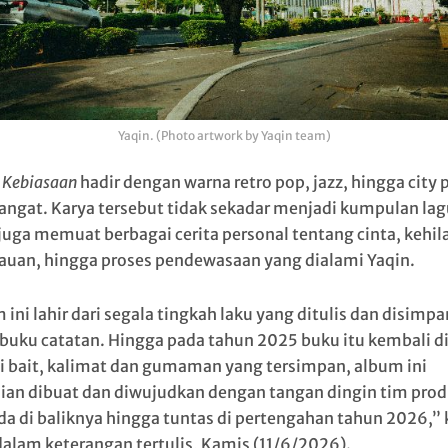
Yaqin. (Photo artwork by Yaqin team)
m
Kebiasaan
hadir dengan warna retro pop, jazz, hingga city 
angat. Karya tersebut tidak sekadar menjadi kumpulan lag
 juga memuat berbagai cerita personal tentang cinta, kehil
auan, hingga proses pendewasaan yang dialami Yaqin.
ini lahir dari segala tingkah laku yang ditulis dan disimpa
buku catatan. Hingga pada tahun 2025 buku itu kembali d
i bait, kalimat dan gumaman yang tersimpan, album ini
an dibuat dan diwujudkan dengan tangan dingin tim prod
da di baliknya hingga tuntas di pertengahan tahun 2026,” 
dalam keterangan tertulis, Kamis (11/6/2026).