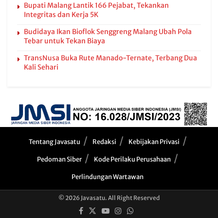
Bupati Malang Lantik 166 Pejabat, Tekankan
Integritas dan Kerja 5K
Budidaya Ikan Bioflok Senggreng Malang Ubah Pola
Tebar untuk Tekan Biaya
TransNusa Buka Rute Manado-Ternate, Terbang Dua
Kali Sehari
Tentang Javasatu
Redaksi
Kebijakan Privasi
Pedoman Siber
Kode Perilaku Perusahaan
Perlindungan Wartawan
© 2026 Javasatu. All Right Reserved