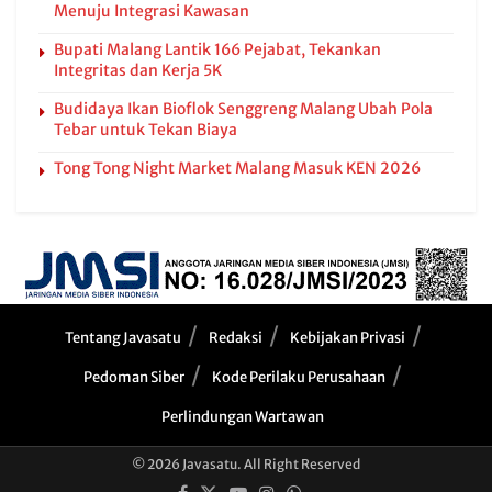
Menuju Integrasi Kawasan
Bupati Malang Lantik 166 Pejabat, Tekankan
Integritas dan Kerja 5K
Budidaya Ikan Bioflok Senggreng Malang Ubah Pola
Tebar untuk Tekan Biaya
Tong Tong Night Market Malang Masuk KEN 2026
Tentang Javasatu
Redaksi
Kebijakan Privasi
Pedoman Siber
Kode Perilaku Perusahaan
Perlindungan Wartawan
© 2026 Javasatu. All Right Reserved