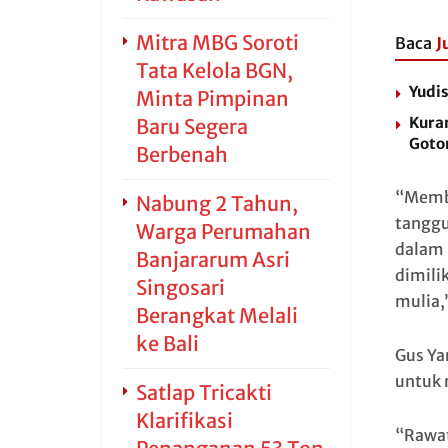
Mitra MBG Soroti
Baca
J
Tata Kelola BGN,
Yudi
Minta Pimpinan
Kura
Baru Segera
Goto
Berbenah
“Membe
Nabung 2 Tahun,
tanggu
Warga Perumahan
dalam 
Banjararum Asri
dimili
Singosari
mulia,
Berangkat Melali
ke Bali
Gus Ya
untuk 
Satlap Tricakti
Klarifikasi
“Rawat,