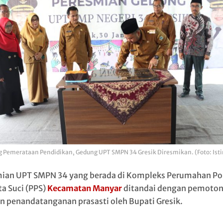
 Pemerataan Pendidikan, Gedung UPT SMPN 34 Gresik Diresmikan. (Foto: Is
ian UPT SMPN 34 yang berada di Kompleks Perumahan P
a Suci (PPS)
Kecamatan Manyar
ditandai dengan pemoto
an penandatanganan prasasti oleh Bupati Gresik.