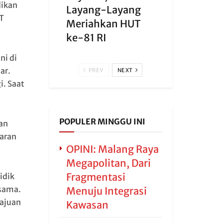
dikan
Layang-Layang
T
Meriahkan HUT
ke-81 RI
ni di
ar.
PREV
NEXT
i. Saat
POPULER MINGGU INI
an
aran
OPINI: Malang Raya
Megapolitan, Dari
Fragmentasi
idik
sama.
Menuju Integrasi
ajuan
Kawasan