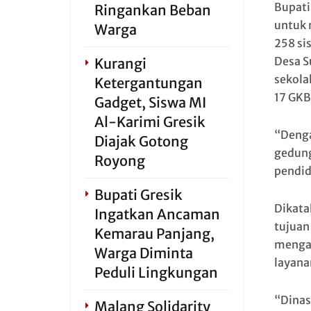
Bupati
Ringankan Beban
untuk 
Warga
258 si
Desa S
Kurangi
sekola
Ketergantungan
17 GKB
Gadget, Siswa MI
Al-Karimi Gresik
“Denga
Diajak Gotong
gedung
Royong
pendid
Bupati Gresik
Dikata
Ingatkan Ancaman
tujuan
Kemarau Panjang,
mengak
Warga Diminta
layana
Peduli Lingkungan
“Dinas
Malang Solidarity