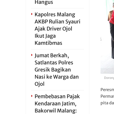
Hangus
Kapolres Malang
AKBP Rulian Syauri
Ajak Driver Ojol
Ikut Jaga
Kamtibmas
Jumat Berkah,
Satlantas Polres
Gresik Bagikan
Nasi ke Warga dan
Dorong
Ojol
Peresm
Pembebasan Pajak
Permat
Kendaraan Jatim,
pita d
Bakorwil Malang: