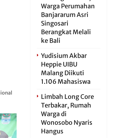
Warga Perumahan
Banjararum Asri
Singosari
Berangkat Melali
ke Bali
Yudisium Akbar
Heppie UIBU
Malang Diikuti
1.106 Mahasiswa
ional
Limbah Long Core
Terbakar, Rumah
Warga di
Wonosobo Nyaris
Hangus