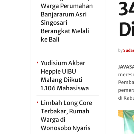
3
Warga Perumahan
Banjararum Asri
D
Singosari
Berangkat Melali
ke Bali
by
Sudas
Yudisium Akbar
JAVAS
Heppie UIBU
meresm
Malang Diikuti
Pemban
1.106 Mahasiswa
pemera
di Kab
Limbah Long Core
Terbakar, Rumah
Warga di
Wonosobo Nyaris