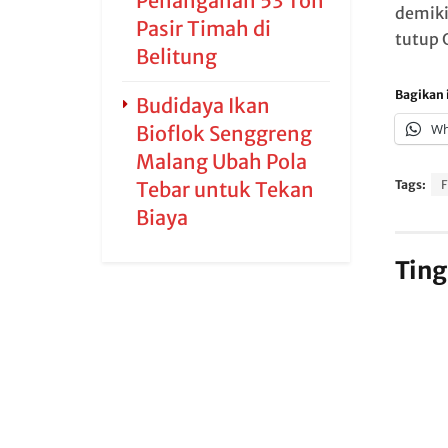
Penanganan 53 Ton
demiki
Pasir Timah di
tutup 
Belitung
Bagikan i
Budidaya Ikan
Wh
Bioflok Senggreng
Malang Ubah Pola
Tebar untuk Tekan
Tags:
F
Biaya
Ting