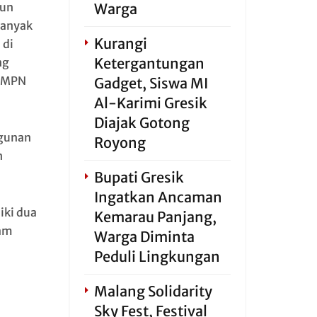
Warga
gun
banyak
Kurangi
 di
Ketergantungan
ng
 SMPN
Gadget, Siswa MI
Al-Karimi Gresik
Diajak Gotong
ngunan
Royong
n
Bupati Gresik
Ingatkan Ancaman
iki dua
Kemarau Panjang,
lam
Warga Diminta
Peduli Lingkungan
Malang Solidarity
Sky Fest, Festival