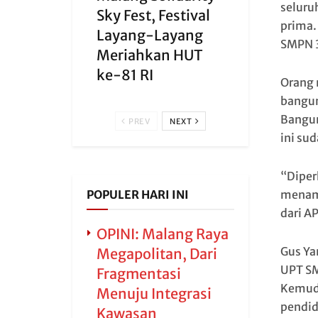
seluru
Sky Fest, Festival
prima.
Layang-Layang
SMPN 3
Meriahkan HUT
ke-81 RI
Orang 
bangun
Bangun
PREV
NEXT
ini su
“Diper
POPULER HARI INI
menamb
dari A
OPINI: Malang Raya
Gus Ya
Megapolitan, Dari
UPT SM
Fragmentasi
Kemudi
Menuju Integrasi
pendid
Kawasan