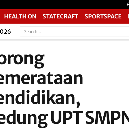
HEALTH ON
STATECRAFT
SPORTSPACE
2026
orong
emerataan
endidikan,
edung UPT SMP