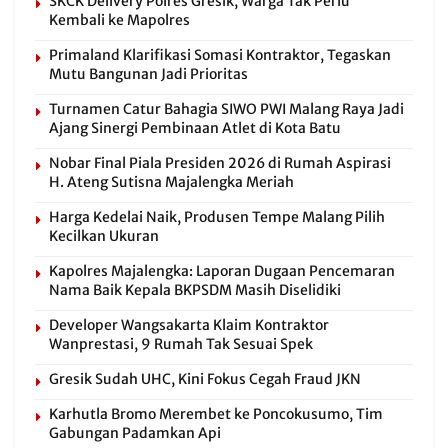
SKCK Delivery Polres Gresik, Warga Tak Perlu
Kembali ke Mapolres
Primaland Klarifikasi Somasi Kontraktor, Tegaskan
Mutu Bangunan Jadi Prioritas
Turnamen Catur Bahagia SIWO PWI Malang Raya Jadi
Ajang Sinergi Pembinaan Atlet di Kota Batu
Nobar Final Piala Presiden 2026 di Rumah Aspirasi
H. Ateng Sutisna Majalengka Meriah
Harga Kedelai Naik, Produsen Tempe Malang Pilih
Kecilkan Ukuran
Kapolres Majalengka: Laporan Dugaan Pencemaran
Nama Baik Kepala BKPSDM Masih Diselidiki
Developer Wangsakarta Klaim Kontraktor
Wanprestasi, 9 Rumah Tak Sesuai Spek
Gresik Sudah UHC, Kini Fokus Cegah Fraud JKN
Karhutla Bromo Merembet ke Poncokusumo, Tim
Gabungan Padamkan Api