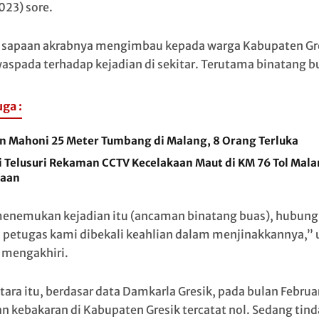
023) sore.
 sapaan akrabnya mengimbau kepada warga Kabupaten Gr
waspada terhadap kejadian di sekitar. Terutama binatang b
uga :
n Mahoni 25 Meter Tumbang di Malang, 8 Orang Terluka
i Telusuri Rekaman CCTV Kecelakaan Maut di KM 76 Tol Mal
aan
menemukan kejadian itu (ancaman binatang buas), hubung
 petugas kami dibekali keahlian dalam menjinakkannya,” 
 mengakhiri.
ara itu, berdasar data Damkarla Gresik, pada bulan Februa
an kebakaran di Kabupaten Gresik tercatat nol. Sedang tin