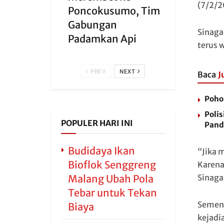
(7/2/2
Poncokusumo, Tim
Gabungan
Sinaga
Padamkan Api
terus 
PREV
NEXT
Baca
J
Poho
Polis
POPULER HARI INI
Pand
Budidaya Ikan
“Jika 
Bioflok Senggreng
Karena
Sinaga
Malang Ubah Pola
Tebar untuk Tekan
Sement
Biaya
kejadi