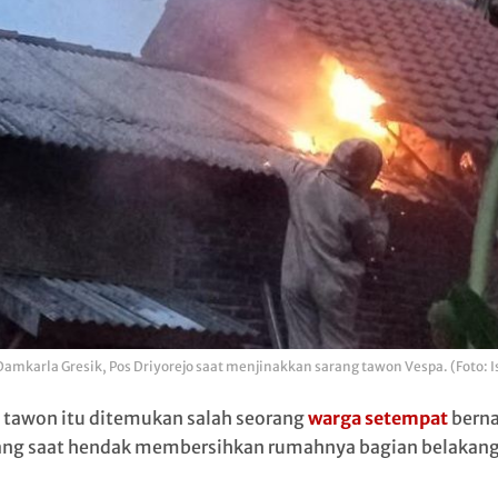
Damkarla Gresik, Pos Driyorejo saat menjinakkan sarang tawon Vespa. (Foto: 
 tawon itu ditemukan salah seorang
warga setempat
bern
g saat hendak membersihkan rumahnya bagian belakang