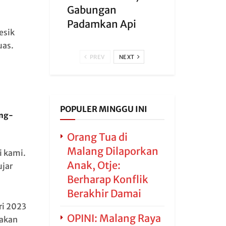
Gabungan
Padamkan Api
esik
uas.
PREV
NEXT
POPULER MINGGU INI
ang-
Orang Tua di
Malang Dilaporkan
i kami.
Anak, Otje:
ujar
Berharap Konflik
Berakhir Damai
ri 2023
OPINI: Malang Raya
dakan