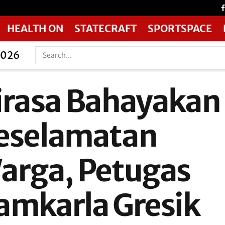
HEALTH ON
STATECRAFT
SPORTSPACE
2026
irasa Bahayakan
eselamatan
arga, Petugas
amkarla Gresik