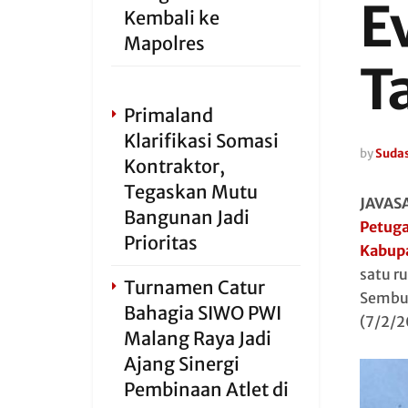
E
Kembali ke
Mapolres
T
Primaland
Klarifikasi Somasi
by
Sudas
Kontraktor,
Tegaskan Mutu
JAVAS
Bangunan Jadi
Petug
Prioritas
Kabupa
satu r
Turnamen Catur
Sembu
Bahagia SIWO PWI
(7/2/2
Malang Raya Jadi
Ajang Sinergi
Pembinaan Atlet di