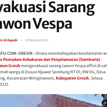
vakuasi Sarang
awon Vespa
ir Al Ayyubi
8 Februari 2023
ATU.COM-GRESIK-
Dirasa membahayakan keselamatan wa
as Pemadam Kebakaran dan Penyelamatan (Damkarla)
ten Gresik
mengevakuasi sarang tawon Vespa affini di sa
umah warga di Dusun Njuwet Sembung RT 01, RW 04, Desa
ng, Kecamatan Wringinanom,
Kabupaten Gresik
, Selasa
023).