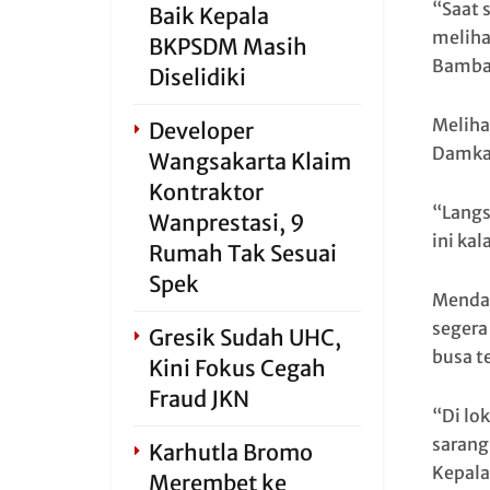
“Saat 
Baik Kepala
meliha
BKPSDM Masih
Bamban
Diselidiki
Meliha
Developer
Damkar
Wangsakarta Klaim
Kontraktor
“Langs
Wanprestasi, 9
ini kal
Rumah Tak Sesuai
Spek
Mendap
segera
Gresik Sudah UHC,
busa t
Kini Fokus Cegah
Fraud JKN
“Di lo
sarang
Karhutla Bromo
Kepala
Merembet ke