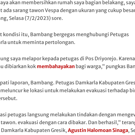
saya akan membersihkan rumah saya bagian belakang, say
t ada sarang tawon Vespa dengan ukuran yang cukup besar
g, Selasa (7/2/2023) sore.
t kondisi itu, Bambang bergegas menghubungi Petugas
la untuk meminta pertolongan.
ung saya melapor kepada petugas di Pos Driyorejo. Karen
au dibiarkan kok
membahayakan
bagi warga,” pungkas Ba
ati laporan, Bambang. Petugas Damkarla Kabupaten Gres
 meluncur ke lokasi untuk melakukan evakuasi terhadap b
ersebut.
kasi petugas langsung melakukan tindakan dengan menge
 tawon. evakuasi dengan cara dibakar. Dan berhasil,” teran
 Damkarla Kabupaten Gresik,
Agustin Halomoan Sinaga
, S