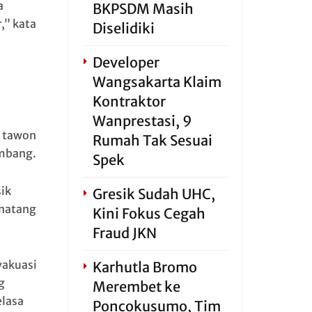
a
BKPSDM Masih
,” kata
Diselidiki
Developer
Wangsakarta Klaim
Kontraktor
Wanprestasi, 9
a tawon
Rumah Tak Sesuai
mbang.
Spek
ik
Gresik Sudah UHC,
inatang
Kini Fokus Cegah
Fraud JKN
vakuasi
Karhutla Bromo
g
Merembet ke
elasa
Poncokusumo, Tim