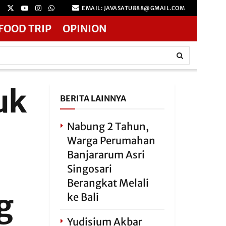
EMAIL: JAVASATU888@GMAIL.COM
FOOD TRIP
OPINION
uk
BERITA LAINNYA
Nabung 2 Tahun,
Warga Perumahan
Banjararum Asri
Singosari
Berangkat Melali
g
ke Bali
Yudisium Akbar