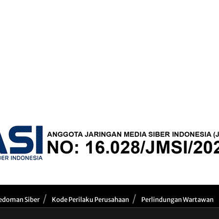
edoman Siber
Kode Perilaku Perusahaan
Perlindungan Wartawan