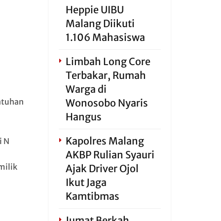
Heppie UIBU
Malang Diikuti
1.106 Mahasiswa
Limbah Long Core
Terbakar, Rumah
Warga di
untuhan
Wonosobo Nyaris
Hangus
Kapolres Malang
i N
AKBP Rulian Syauri
milik
Ajak Driver Ojol
Ikut Jaga
Kamtibmas
Jumat Berkah,