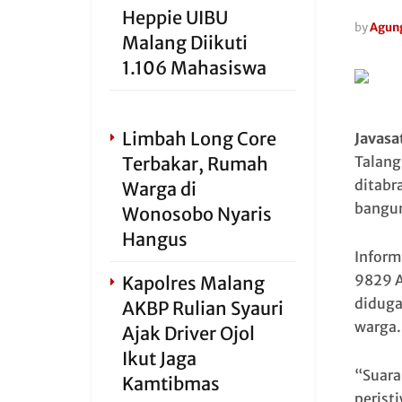
Heppie UIBU
by
Agun
Malang Diikuti
1.106 Mahasiswa
Limbah Long Core
Javasa
Terbakar, Rumah
Talang
ditabr
Warga di
bangun
Wonosobo Nyaris
Hangus
Inform
9829 A
Kapolres Malang
diduga
AKBP Rulian Syauri
warga.
Ajak Driver Ojol
Ikut Jaga
“Suara
Kamtibmas
perist