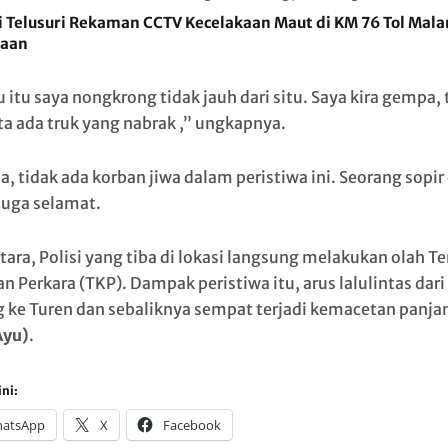
i Telusuri Rekaman CCTV Kecelakaan Maut di KM 76 Tol Mal
aan
 itu saya nongkrong tidak jauh dari situ. Saya kira gempa, 
ta ada truk yang nabrak ,” ungkapnya.
a, tidak ada korban jiwa dalam peristiwa ini. Seorang sopir
juga selamat.
ara, Polisi yang tiba di lokasi langsung melakukan olah T
n Perkara (TKP). Dampak peristiwa itu, arus lalulintas dari
 ke Turen dan sebaliknya sempat terjadi kemacetan panja
Ayu)
.
ni:
atsApp
X
Facebook