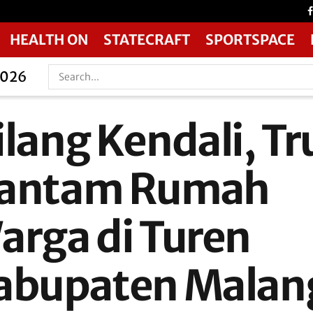
HEALTH ON
STATECRAFT
SPORTSPACE
2026
ilang Kendali, Tr
antam Rumah
arga di Turen
abupaten Malan