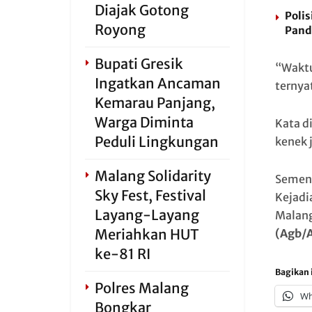
Diajak Gotong
Polis
Royong
Pand
Bupati Gresik
“Waktu
Ingatkan Ancaman
ternya
Kemarau Panjang,
Warga Diminta
Kata di
Peduli Lingkungan
kenek 
Malang Solidarity
Sement
Sky Fest, Festival
Kejadia
Layang-Layang
Malang
Meriahkan HUT
(Agb/
ke-81 RI
Bagikan i
Polres Malang
Wh
Bongkar