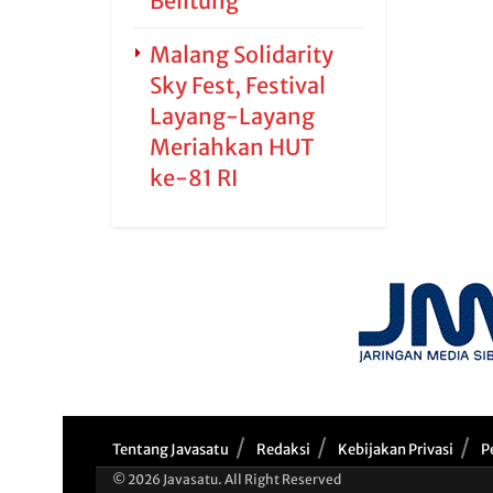
Belitung
Malang Solidarity
Sky Fest, Festival
Layang-Layang
Meriahkan HUT
ke-81 RI
Tentang Javasatu
Redaksi
Kebijakan Privasi
P
© 2026 Javasatu. All Right Reserved