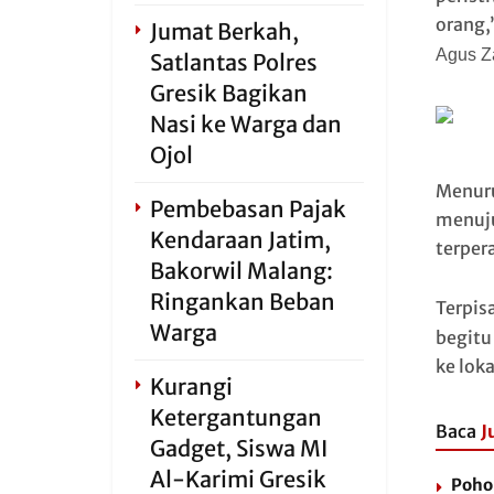
orang
Jumat Berkah,
Agus
Za
Satlantas Polres
Gresik Bagikan
Nasi ke Warga dan
Ojol
Menuru
Pembebasan Pajak
menuju
Kendaraan Jatim,
terper
Bakorwil Malang:
Ringankan Beban
Terpis
Warga
begitu
ke lok
Kurangi
Ketergantungan
Baca
J
Gadget, Siswa MI
Al-Karimi Gresik
Poho