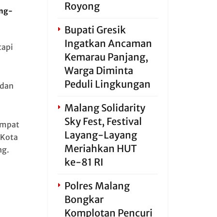
Royong
ang-
Bupati Gresik
Ingatkan Ancaman
tapi
Kemarau Panjang,
Warga Diminta
Peduli Lingkungan
 dan
Malang Solidarity
Sky Fest, Festival
empat
Layang-Layang
 Kota
Meriahkan HUT
ng.
ke-81 RI
Polres Malang
Bongkar
Komplotan Pencuri