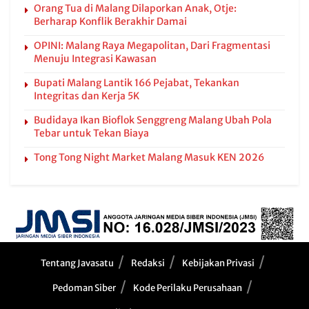
Orang Tua di Malang Dilaporkan Anak, Otje:
Berharap Konflik Berakhir Damai
OPINI: Malang Raya Megapolitan, Dari Fragmentasi
Menuju Integrasi Kawasan
Bupati Malang Lantik 166 Pejabat, Tekankan
Integritas dan Kerja 5K
Budidaya Ikan Bioflok Senggreng Malang Ubah Pola
Tebar untuk Tekan Biaya
Tong Tong Night Market Malang Masuk KEN 2026
Tentang Javasatu
Redaksi
Kebijakan Privasi
Pedoman Siber
Kode Perilaku Perusahaan