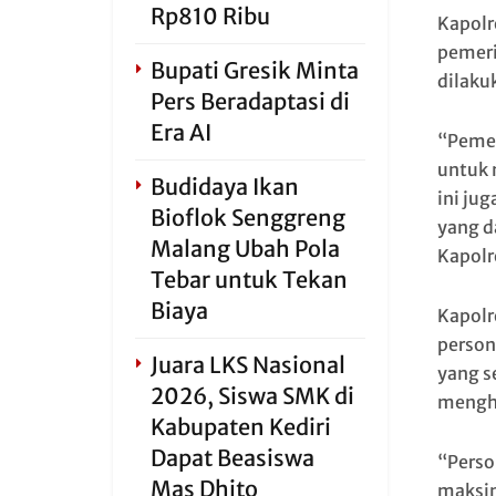
Rp810 Ribu
Kapolr
pemeri
Bupati Gresik Minta
dilaku
Pers Beradaptasi di
Era AI
“Pemer
untuk 
Budidaya Ikan
ini ju
Bioflok Senggreng
yang d
Malang Ubah Pola
Kapolr
Tebar untuk Tekan
Biaya
Kapolr
person
Juara LKS Nasional
yang s
2026, Siswa SMK di
menghi
Kabupaten Kediri
Dapat Beasiswa
“Perso
Mas Dhito
maksi