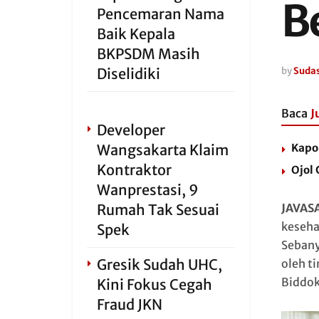
B
Pencemaran Nama
Baik Kepala
BKPSDM Masih
Diselidiki
by
Sudas
Baca
J
Developer
Wangsakarta Klaim
Kapo
Kontraktor
Ojol
Wanprestasi, 9
Rumah Tak Sesuai
JAVAS
keseha
Spek
Sebany
Gresik Sudah UHC,
oleh t
Biddok
Kini Fokus Cegah
Fraud JKN