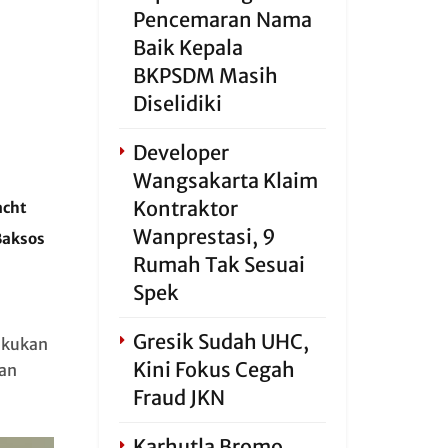
Pencemaran Nama
Baik Kepala
BKPSDM Masih
Diselidiki
Developer
Wangsakarta Klaim
Kontraktor
acht
Wanprestasi, 9
Baksos
Rumah Tak Sesuai
Spek
Gresik Sudah UHC,
akukan
Kini Fokus Cegah
gan
Fraud JKN
Karhutla Bromo