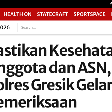
HEALTH ON
STATECRAFT
SPORTSPACE
2026
astikan Kesehat
nggota dan ASN,
lres Gresik Gela
emeriksaan