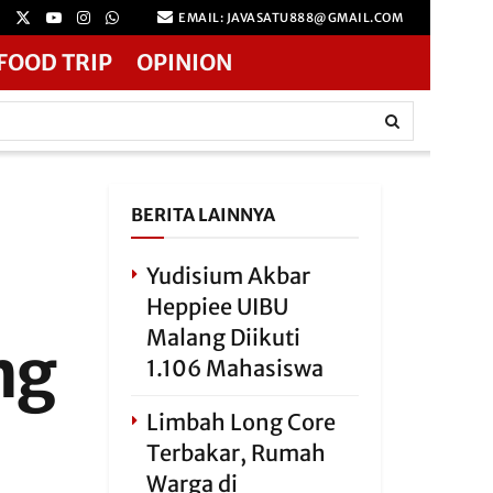
EMAIL: JAVASATU888@GMAIL.COM
FOOD TRIP
OPINION
BERITA LAINNYA
Yudisium Akbar
Heppiee UIBU
Malang Diikuti
ng
1.106 Mahasiswa
Limbah Long Core
Terbakar, Rumah
Warga di