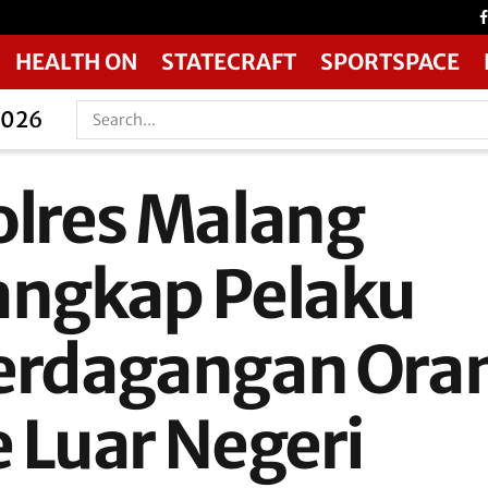
HEALTH ON
STATECRAFT
SPORTSPACE
2026
olres Malang
angkap Pelaku
erdagangan Ora
e Luar Negeri