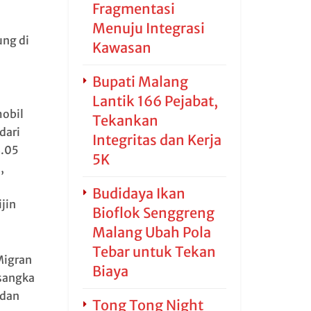
Fragmentasi
Menuju Integrasi
ung di
Kawasan
Bupati Malang
Lantik 166 Pejabat,
mobil
Tekankan
dari
Integritas dan Kerja
4.05
5K
,
Budidaya Ikan
ijin
Bioflok Senggreng
Malang Ubah Pola
Tebar untuk Tekan
Migran
Biaya
rsangka
 dan
Tong Tong Night