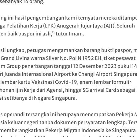
 sebanyak 14 orang.
ang ini hasil pengembangan kami ternyata mereka ditamp
a Pelatihan Kerja (LPK) Anugerah Jujur Jaya (AJJ). Seluruh
n baik paspor ini asli,” tutur Imam.
asil ungkap, petugas mengamankan barang bukti paspor, 
Grand Livina warna Silver No. Pol N 1952 EH, tiket pesawat 
om Group penerbangan tanggal 12 Desember 2023 pukul 1
ri Juanda Internasional Airport ke Changi Airport Singapura
lembar kartu Vaksinasi Covid-19, enam lembar formulir
nan ijin kerja dari Agensi, hingga SG arrival Card sebagai 
si setibanya di Negara Singapura.
 operandi tersangka ini berupaya menempatkan Pekerja 
sia keluar negeri tanpa dokumen persyaratan lengkap. Te
memberangkatkan Pekerja Migran Indonesia ke Singapura