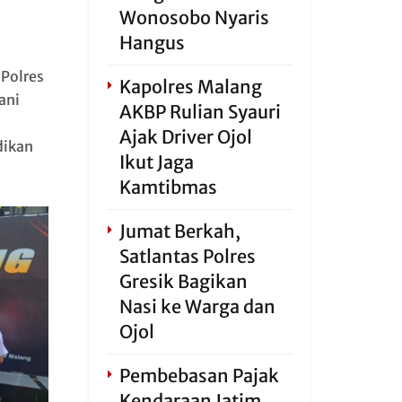
Wonosobo Nyaris
Hangus
 Polres
Kapolres Malang
ani
AKBP Rulian Syauri
Ajak Driver Ojol
dikan
Ikut Jaga
Kamtibmas
Jumat Berkah,
Satlantas Polres
Gresik Bagikan
Nasi ke Warga dan
Ojol
Pembebasan Pajak
Kendaraan Jatim,