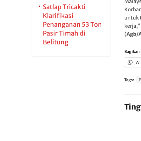
Malays
Satlap Tricakti
Korban
Klarifikasi
untuk 
Penanganan 53 Ton
kerja,
Pasir Timah di
(Agb/A
Belitung
Bagikan i
Wh
Tags:
P
Ting