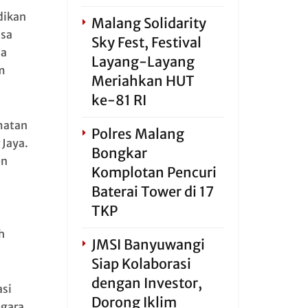
dikan
Malang Solidarity
isa
Sky Fest, Festival
ja
Layang-Layang
m
Meriahkan HUT
ke-81 RI
matan
Polres Malang
 Jaya.
Bongkar
en
Komplotan Pencuri
Baterai Tower di 17
TKP
h
JMSI Banyuwangi
Siap Kolaborasi
dengan Investor,
si
Dorong Iklim
egara