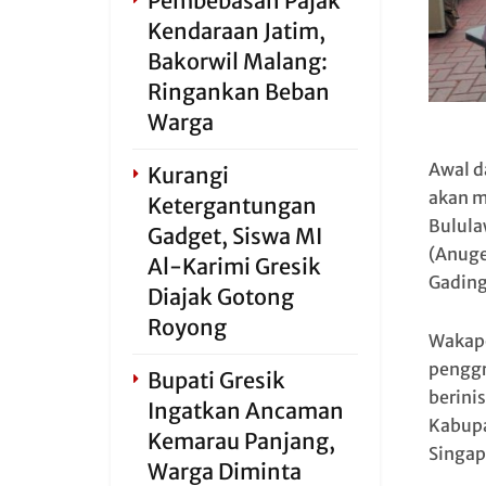
Pembebasan Pajak
Kendaraan Jatim,
Bakorwil Malang:
Ringankan Beban
Warga
Awal d
Kurangi
akan m
Ketergantungan
Bulula
Gadget, Siswa MI
(Anuge
Al-Karimi Gresik
Gading
Diajak Gotong
Royong
Wakapo
penggr
Bupati Gresik
berinis
Ingatkan Ancaman
Kabupa
Kemarau Panjang,
Singap
Warga Diminta