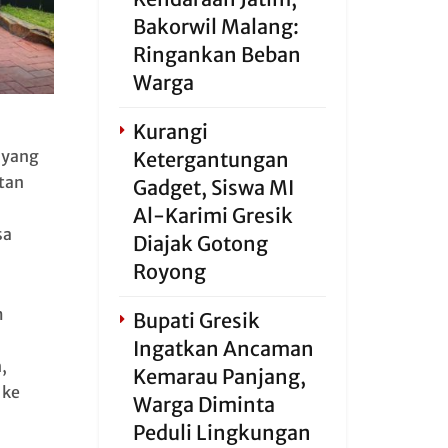
Bakorwil Malang:
Ringankan Beban
Warga
Kurangi
 yang
Ketergantungan
tan
Gadget, Siswa MI
Al-Karimi Gresik
sa
Diajak Gotong
Royong
m
Bupati Gresik
Ingatkan Ancaman
,
Kemarau Panjang,
 ke
Warga Diminta
Peduli Lingkungan