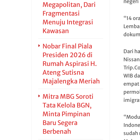
negeri
Megapolitan, Dari
Fragmentasi
“14 or
Menuju Integrasi
Lembag
Kawasan
dokume
Nobar Final Piala
Dari h
Presiden 2026 di
Nissan 
Rumah Aspirasi H.
Trip.C
Ateng Sutisna
WIB da
Majalengka Meriah
empat 
permoho
Mitra MBG Soroti
imigra
Tata Kelola BGN,
Minta Pimpinan
“Modus
Baru Segera
Indone
Berbenah
sudah 