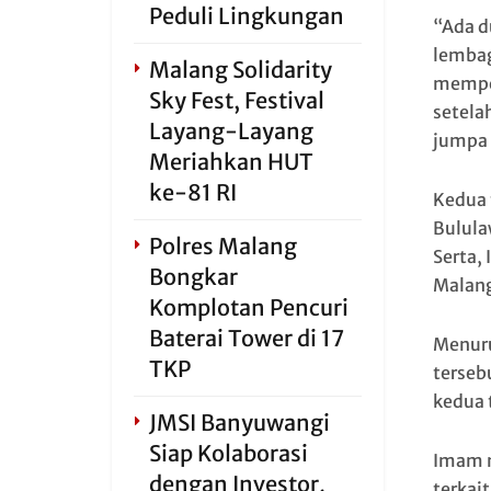
Peduli Lingkungan
“Ada d
lembag
Malang Solidarity
memper
Sky Fest, Festival
setela
Layang-Layang
jumpa 
Meriahkan HUT
ke-81 RI
Kedua 
Bulula
Polres Malang
Serta,
Bongkar
Malang
Komplotan Pencuri
Baterai Tower di 17
Menuru
TKP
terseb
kedua 
JMSI Banyuwangi
Siap Kolaborasi
Imam m
dengan Investor,
terkai