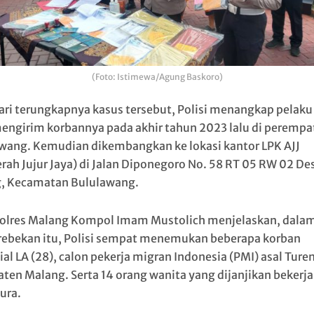
(Foto: Istimewa/Agung Baskoro)
ari terungkapnya kasus tersebut, Polisi menangkap pelaku
engirim korbannya pada akhir tahun 2023 lalu di perempa
wang. Kemudian dikembangkan ke lokasi kantor LPK AJJ
rah Jujur Jaya) di Jalan Diponegoro No. 58 RT 05 RW 02 De
, Kecamatan Bululawang.
lres Malang Kompol Imam Mustolich menjelaskan, dala
ebekan itu, Polisi sempat menemukan beberapa korban
ial LA (28), calon pekerja migran Indonesia (PMI) asal Turen
ten Malang. Serta 14 orang wanita yang dijanjikan bekerja
ura.