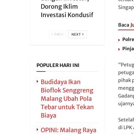
Dorong Iklim
Singap
Investasi Kondusif
Baca
J
PREV
NEXT
Polr
Pinja
“Petug
POPULER HARI INI
petuga
pihak 
Budidaya Ikan
menggu
Bioflok Senggreng
Gadang
Malang Ubah Pola
ujarny
Tebar untuk Tekan
Biaya
Setela
di LPK
OPINI: Malang Raya