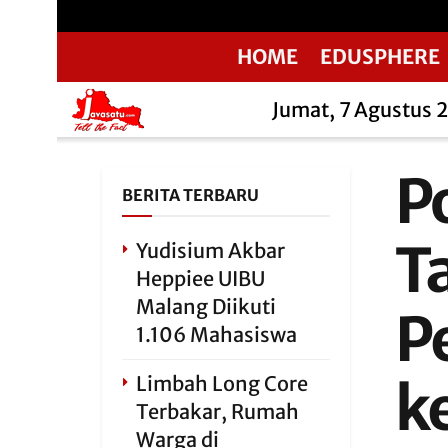
HOME
EDUSPHERE
Jumat, 7 Agustus 
P
BERITA TERBARU
T
Yudisium Akbar
Heppiee UIBU
Malang Diikuti
P
1.106 Mahasiswa
Limbah Long Core
k
Terbakar, Rumah
Warga di