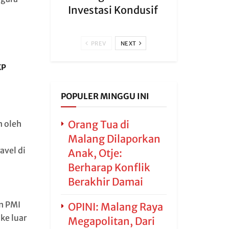
Investasi Kondusif
PREV
NEXT
KP
POPULER MINGGU INI
Orang Tua di
n oleh
Malang Dilaporkan
avel di
Anak, Otje:
”
Berharap Konflik
Berakhir Damai
n PMI
OPINI: Malang Raya
ke luar
Megapolitan, Dari