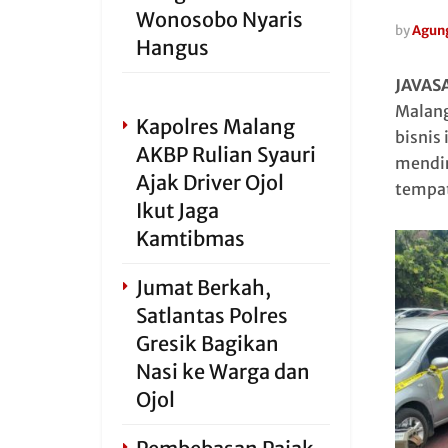
Wonosobo Nyaris
by
Agun
Hangus
JAVAS
Malang
Kapolres Malang
bisnis
AKBP Rulian Syauri
mendir
Ajak Driver Ojol
tempat
Ikut Jaga
Kamtibmas
Jumat Berkah,
Satlantas Polres
Gresik Bagikan
Nasi ke Warga dan
Ojol