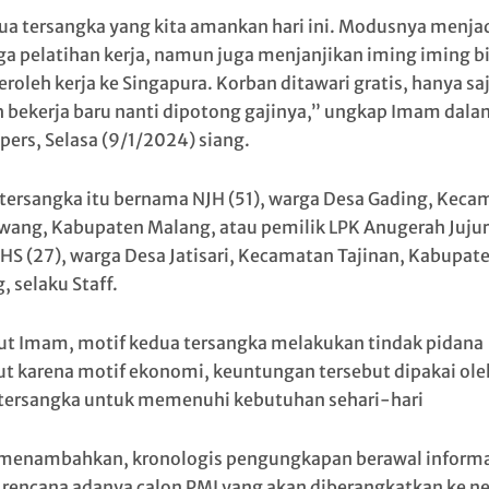
ua tersangka yang kita amankan hari ini. Modusnya menja
a pelatihan kerja, namun juga menjanjikan iming iming b
oleh kerja ke Singapura. Korban ditawari gratis, hanya sa
h bekerja baru nanti dipotong gajinya,” ungkap Imam dala
pers, Selasa (9/1/2024) siang.
tersangka itu bernama NJH (51), warga Desa Gading, Keca
wang, Kabupaten Malang, atau pemilik LPK Anugerah Jujur
 IHS (27), warga Desa Jatisari, Kecamatan Tajinan, Kabupat
, selaku Staff.
t Imam, motif kedua tersangka melakukan tindak pidana
ut karena motif ekonomi, keuntungan tersebut dipakai ole
tersangka untuk memenuhi kebutuhan sehari-hari
enambahkan, kronologis pengungkapan berawal informa
t rencana adanya calon PMI yang akan diberangkatkan ke n