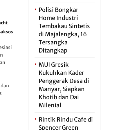
Polisi Bongkar
Home Industri
acht
Tembakau Sintetis
Baksos
di Majalengka, 16
Tersangka
esiasi
Ditangkap
an
kan
MUI Gresik
Kukuhkan Kader
Penggerak Desa di
 dan
Manyar, Siapkan
s
Khotib dan Dai
Milenial
Rintik Rindu Cafe di
Spencer Green