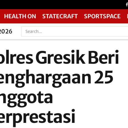
HEALTH ON
STATECRAFT
SPORTSPACE
 2026
lres Gresik Beri
enghargaan 25
nggota
erprestasi