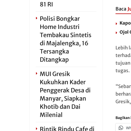
81 RI
Baca
J
Polisi Bongkar
Kapo
Home Industri
Ojol
Tembakau Sintetis
di Majalengka, 16
Lebih 
Tersangka
terhada
Ditangkap
tujuan
tugas.
MUI Gresik
Kukuhkan Kader
“Seban
Penggerak Desa di
berhar
Manyar, Siapkan
Gresik
Khotib dan Dai
Milenial
Bagikan i
Wh
Rintik Rindu Cafe di