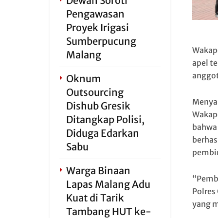
Dewan Soroti
Pengawasan
Proyek Irigasi
Sumberpucung
Wakapo
Malang
apel t
anggot
Oknum
Outsourcing
Menyam
Dishub Gresik
Wakapo
Ditangkap Polisi,
bahwa 
Diduga Edarkan
berhas
Sabu
pembi
Warga Binaan
“Pembe
Lapas Malang Adu
Polres
Kuat di Tarik
yang m
Tambang HUT ke-