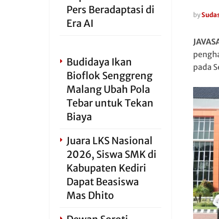
Pers Beradaptasi di
by
Sudas
Era AI
JAVAS
pengha
Budidaya Ikan
pada S
Bioflok Senggreng
Malang Ubah Pola
Tebar untuk Tekan
Biaya
Juara LKS Nasional
2026, Siswa SMK di
Kabupaten Kediri
Dapat Beasiswa
Mas Dhito