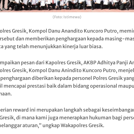
(Foto: Istimewa)
lres Gresik, Kompol Danu Anandito Kuncoro Putro, mem
ersebut dan memberikan penghargaan kepada masing-ma
a yang telah menunjukkan kinerja luar biasa.
paikan pesan dari Kapolres Gresik, AKBP Adhitya Panji 
lres Gresik, Kompol Danu Anindito Kuncoro Putro, menje
penghargaan diberikan kepada personel Polres Gresik yang
il mencapai prestasi baik dalam bidang operasional maup
naan.
rian reward ini merupakan langkah sebagai keseimbangan
 Gresik, di mana kami juga menerapkan hukuman bagi pers
elanggar aturan,” ungkap Wakapolres Gresik.