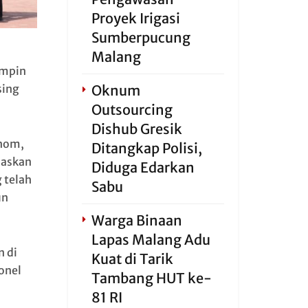
Proyek Irigasi
Sumberpucung
Malang
impin
sing
Oknum
Outsourcing
Dishub Gresik
Anom,
Ditangkap Polisi,
laskan
Diduga Edarkan
 telah
Sabu
un
Warga Binaan
Lapas Malang Adu
 di
Kuat di Tarik
onel
Tambang HUT ke-
81 RI