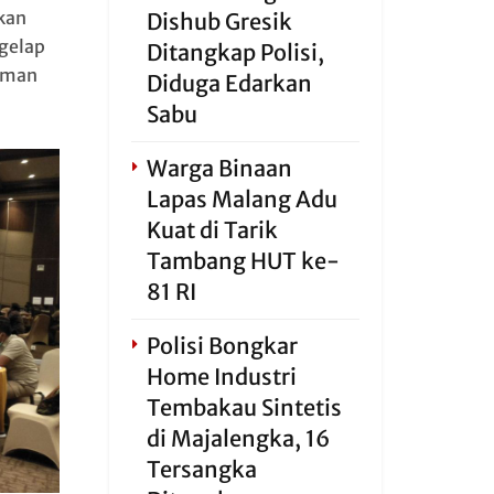
akan
Dishub Gresik
gelap
Ditangkap Polisi,
aman
Diduga Edarkan
Sabu
Warga Binaan
Lapas Malang Adu
Kuat di Tarik
Tambang HUT ke-
81 RI
Polisi Bongkar
Home Industri
Tembakau Sintetis
di Majalengka, 16
Tersangka