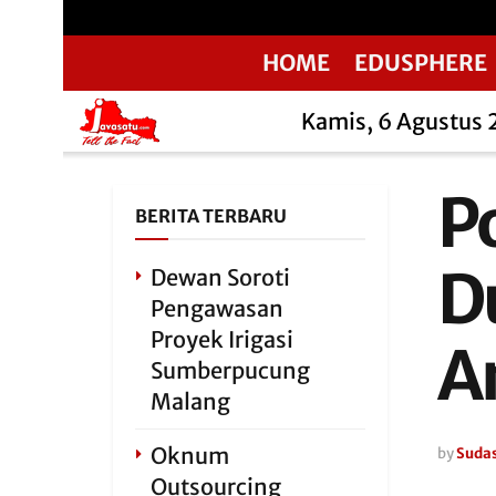
HOME
EDUSPHERE
Kamis, 6 Agustus
P
BERITA TERBARU
D
Dewan Soroti
Pengawasan
Proyek Irigasi
A
Sumberpucung
Malang
Oknum
by
Sudas
Outsourcing