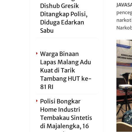
JAVAS
Dishub Gresik
penceg
Ditangkap Polisi,
narkot
Diduga Edarkan
Narkob
Sabu
Warga Binaan
Lapas Malang Adu
Kuat di Tarik
Tambang HUT ke-
81 RI
Polisi Bongkar
Home Industri
Tembakau Sintetis
di Majalengka, 16