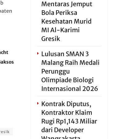
ab
Mentaras Jemput
paten
Bola Periksa
Kesehatan Murid
MI Al-Karimi
Gresik
acht
Lulusan SMAN 3
Malang Raih Medali
Baksos
Perunggu
Olimpiade Biologi
Internasional 2026
Kontrak Diputus,
Kontraktor Klaim
Rugi Rp1,143 Miliar
dari Developer
resik
Wangsakarta