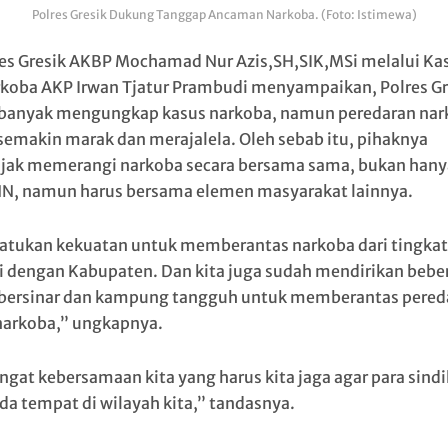
Polres Gresik Dukung Tanggap Ancaman Narkoba. (Foto: Istimewa)
es Gresik AKBP Mochamad Nur Azis,SH,SIK,MSi melalui Ka
koba AKP Irwan Tjatur Prambudi menyampaikan, Polres Gr
banyak mengungkap kasus narkoba, namun peredaran nar
 semakin marak dan merajalela. Oleh sebab itu, pihaknya
ak memerangi narkoba secara bersama sama, bukan hanya
N, namun harus bersama elemen masyarakat lainnya.
satukan kekuatan untuk memberantas narkoba dari tingkat
 dengan Kabupaten. Dan kita juga sudah mendirikan bebe
bersinar dan kampung tangguh untuk memberantas pered
narkoba,” ungkapnya.
gat kebersamaan kita yang harus kita jaga agar para sindi
ada tempat di wilayah kita,” tandasnya.