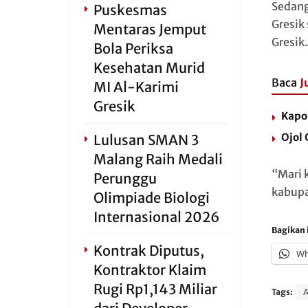
Sedang
Puskesmas
Gresik
Mentaras Jemput
Gresik.
Bola Periksa
Kesehatan Murid
Baca
J
MI Al-Karimi
Gresik
Kapo
Ojol
Lulusan SMAN 3
Malang Raih Medali
“Mari 
Perunggu
kabupa
Olimpiade Biologi
Internasional 2026
Bagikan i
Kontrak Diputus,
Wh
Kontraktor Klaim
Rugi Rp1,143 Miliar
Tags: