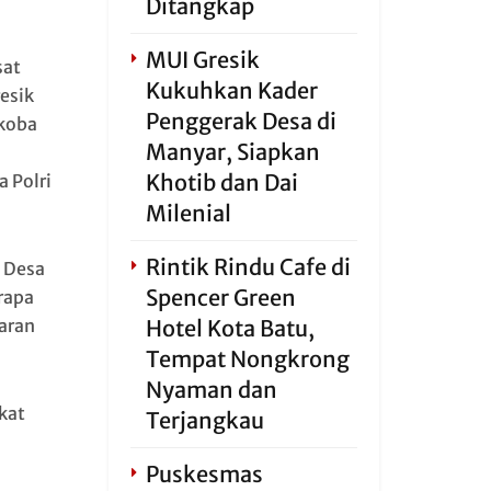
Ditangkap
MUI Gresik
sat
Kukuhkan Kader
esik
Penggerak Desa di
koba
Manyar, Siapkan
Khotib dan Dai
 Polri
Milenial
Rintik Rindu Cafe di
 Desa
Spencer Green
rapa
Hotel Kota Batu,
aran
Tempat Nongkrong
Nyaman dan
kat
Terjangkau
Puskesmas