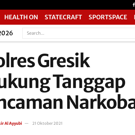
HEALTH ON
STATECRAFT
SPORTSPACE
 2026
olres Gresik
ukung Tanggap
ncaman Narkob
ir Al Ayyubi
21 Oktober 2021