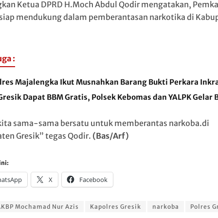
kan Ketua DPRD H.Moch Abdul Qodir mengatakan, Pemk
 siap mendukung dalam pemberantasan narkotika di Kabu
uga :
lres Majalengka Ikut Musnahkan Barang Bukti Perkara Inkr
 Gresik Dapat BBM Gratis, Polsek Kebomas dan YALPK Gelar 
kita sama-sama bersatu untuk memberantas narkoba.di
ten Gresik” tegas Qodir.
(Bas/Arf)
ni:
atsApp
X
Facebook
AKBP Mochamad Nur Azis
Kapolres Gresik
narkoba
Polres G