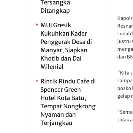
Tersangka
Ditangkap
Kapolr
MUI Gresik
Resnar
Kukuhkan Kader
sudah 
Penggerak Desa di
justru
mengaj
Manyar, Siapkan
dan BN
Khotib dan Dai
Milenial
“Kita 
Rintik Rindu Cafe di
sampai
posko 
Spencer Green
gelap 
Hotel Kota Batu,
Tempat Nongkrong
“Seman
Nyaman dan
tidak 
Terjangkau