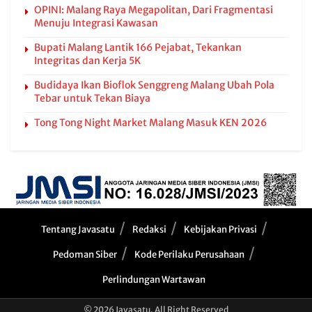
OPINI: Malang Raya Megapolitan, Dari Fragmentasi
Menuju Integrasi Kawasan
Bupati Malang Lantik 166 Pejabat, Tekankan
Integritas dan Kerja 5K
Budidaya Ikan Bioflok Senggreng Malang Ubah Pola
Tebar untuk Tekan Biaya
Tong Tong Night Market Malang Masuk KEN 2026
Tentang Javasatu
Redaksi
Kebijakan Privasi
Pedoman Siber
Kode Perilaku Perusahaan
Perlindungan Wartawan
© 2026 Javasatu. All Right Reserved