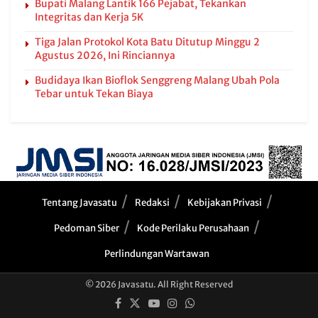
Bupati Malang Lantik 166 Pejabat, Tekankan
Integritas dan Kerja 5K
Tiga Jalan Protokol Kota Batu Ditutup Minggu 2
Agustus 2026, Ini Rinciannya
Budidaya Ikan Bioflok Senggreng Malang Ubah Pola
Tebar untuk Tekan Biaya
Tentang Javasatu
Redaksi
Kebijakan Privasi
Pedoman Siber
Kode Perilaku Perusahaan
Perlindungan Wartawan
© 2026 Javasatu. All Right Reserved