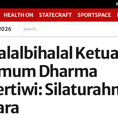
HEALTH ON
STATECRAFT
SPORTSPACE
 2026
alalbihalal Ketu
mum Dharma
ertiwi: Silaturah
ara