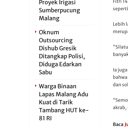
Fitri 
Proyek Irigasi
seperti
Sumberpucung
Malang
Lebih 
Oknum
merupa
Outsourcing
“Silat
Dishub Gresik
banyak
Ditangkap Polisi,
Diduga Edarkan
Ia jug
Sabu
bahwa 
dan sol
Warga Binaan
Lapas Malang Adu
“Semog
Kuat di Tarik
akrab,
Tambang HUT ke-
81 RI
Baca
J