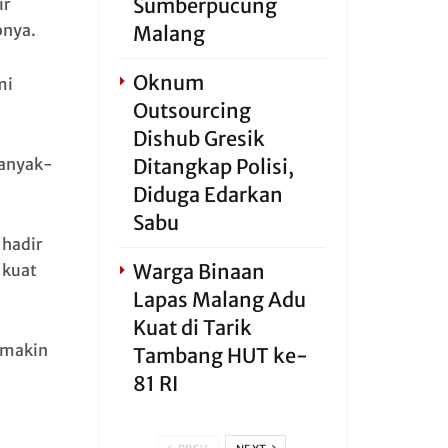
Sumberpucung
ir
pnya.
Malang
Oknum
mi
Outsourcing
Dishub Gresik
Ditangkap Polisi,
banyak-
Diduga Edarkan
Sabu
 hadir
Warga Binaan
 kuat
Lapas Malang Adu
Kuat di Tarik
emakin
Tambang HUT ke-
81 RI