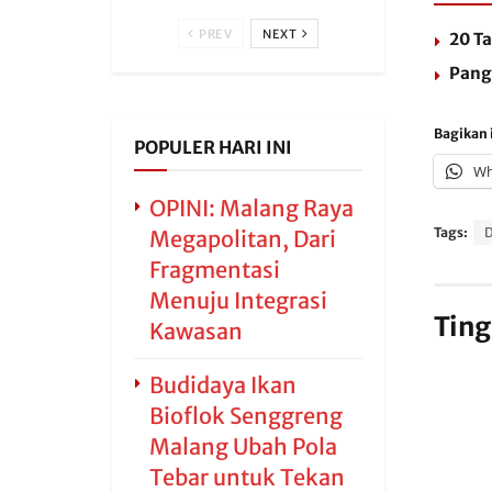
PREV
NEXT
20 Ta
Pang
Bagikan i
POPULER HARI INI
Wh
OPINI: Malang Raya
Tags:
Megapolitan, Dari
Fragmentasi
Menuju Integrasi
Ting
Kawasan
Budidaya Ikan
Bioflok Senggreng
Malang Ubah Pola
Tebar untuk Tekan