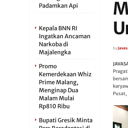
M
Padamkan Api
U
Kepala BNN RI
Ingatkan Ancaman
Narkoba di
by
Javas
Majalengka
JAVAS
Promo
Pragat
Kemerdekaan Whiz
bersam
Prime Malang,
karyaw
Menginap Dua
Pusat,
Malam Mulai
Rp810 Ribu
Bupati Gresik Minta