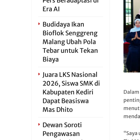
Pers Beradaptasi di
Era AI
Budidaya Ikan
Bioflok Senggreng
Malang Ubah Pola
Tebar untuk Tekan
Biaya
Juara LKS Nasional
2026, Siswa SMK di
Kabupaten Kediri
Dalam 
Dapat Beasiswa
pentin
menutu
Mas Dhito
mendap
Dewan Soroti
Pengawasan
“Saya 