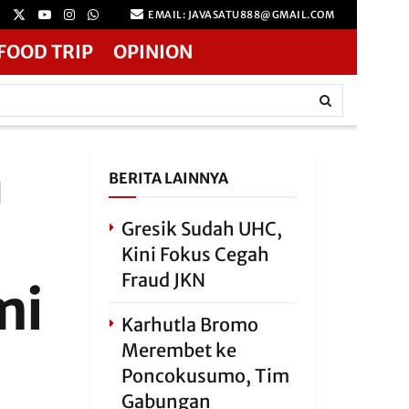
EMAIL: JAVASATU888@GMAIL.COM
FOOD TRIP
OPINION
a
BERITA LAINNYA
Gresik Sudah UHC,
Kini Fokus Cegah
Fraud JKN
mi
Karhutla Bromo
Merembet ke
Poncokusumo, Tim
Gabungan