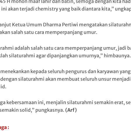
1445 H mohon maaf lahir dan batin, semoga dengan kita had
 ini akan terjadi chemistry yang baik diantara kita,” ungka
lanjut Ketua Umum Dharma Pertiwi mengatakan silaturah
kan salah satu cara memperpanjang umur.
urahmi adalah salah satu cara memperpanjang umur, jadi 
lah silaturahmi agar dipanjangkan umurnya,” himbaunya.
a menekankan kepada seluruh pengurus dan karyawan yang
dengan silaturahmi akan membuat seluruh unsur menjadi
id.
a kebersamaan ini, menjalin silaturahmi semakin erat, s
 semakin solid,” pungkasnya.
(Arf)
uga :