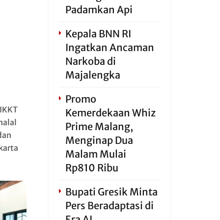
Padamkan Api
Kepala BNN RI
Ingatkan Ancaman
Narkoba di
Majalengka
Promo
IKKT
Kemerdekaan Whiz
halal
Prime Malang,
dan
Menginap Dua
karta
Malam Mulai
Rp810 Ribu
Bupati Gresik Minta
Pers Beradaptasi di
Era AI