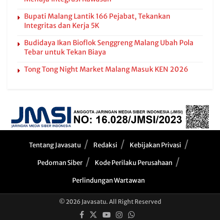
Bupati Malang Lantik 166 Pejabat, Tekankan
Integritas dan Kerja 5K
Budidaya Ikan Bioflok Senggreng Malang Ubah Pola
Tebar untuk Tekan Biaya
Tong Tong Night Market Malang Masuk KEN 2026
Tentang Javasatu
Redaksi
Kebijakan Privasi
Pedoman Siber
Kode Perilaku Perusahaan
Perlindungan Wartawan
© 2026 Javasatu. All Right Reserved