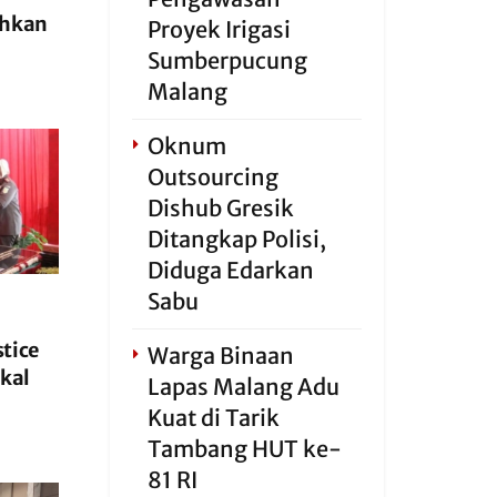
ahkan
Proyek Irigasi
Sumberpucung
Malang
Oknum
Outsourcing
Dishub Gresik
Ditangkap Polisi,
Diduga Edarkan
Sabu
stice
Warga Binaan
kal
Lapas Malang Adu
Kuat di Tarik
Tambang HUT ke-
81 RI