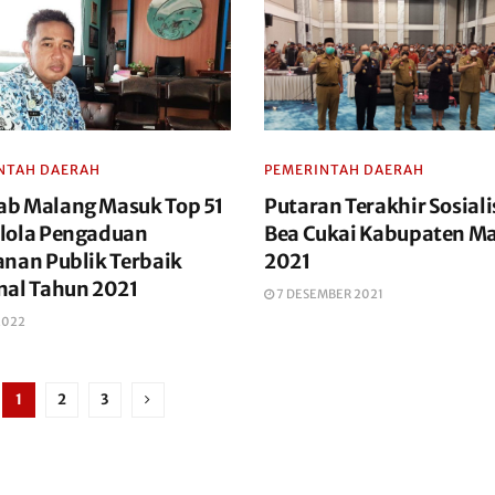
NTAH DAERAH
PEMERINTAH DAERAH
b Malang Masuk Top 51
Putaran Terakhir Sosiali
lola Pengaduan
Bea Cukai Kabupaten M
anan Publik Terbaik
2021
nal Tahun 2021
7 DESEMBER 2021
2022
1
2
3