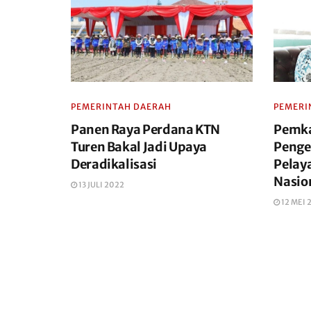
PEMERINTAH DAERAH
PEMERI
Panen Raya Perdana KTN
Pemka
Turen Bakal Jadi Upaya
Penge
Deradikalisasi
Pelay
Nasio
13 JULI 2022
12 MEI 