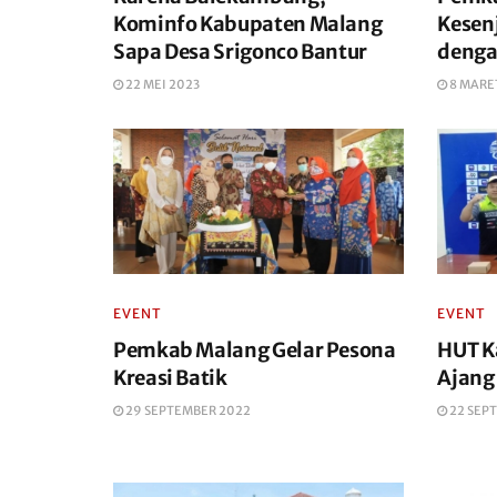
Kominfo Kabupaten Malang
Kesen
Sapa Desa Srigonco Bantur
denga
22 MEI 2023
8 MARE
EVENT
EVENT
Pemkab Malang Gelar Pesona
HUT K
Kreasi Batik
Ajang
29 SEPTEMBER 2022
22 SEP