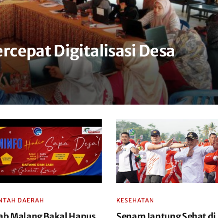
cepat Digitalisasi Desa
NTAH DAERAH
KESEHATAN
b Malang Bakal Hapus
Senam Jantung Sehat di