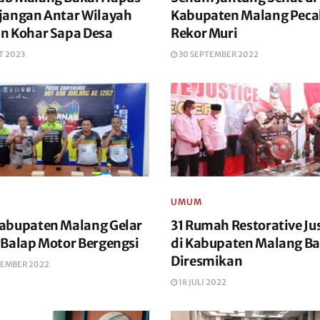
jangan Antar Wilayah
Kabupaten Malang Pec
n Kohar Sapa Desa
Rekor Muri
T 2023
30 SEPTEMBER 2022
UMUM
abupaten Malang Gelar
31 Rumah Restorative Ju
 Balap Motor Bergengsi
di Kabupaten Malang Ba
Diresmikan
TEMBER 2022
18 JULI 2022