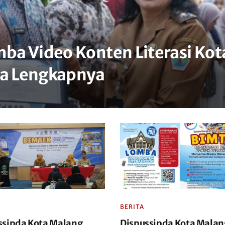
ba Video Konten Literasi Kot
ra Lengkapnya
BERITA
ssipda Kota Malang
Dispussipda Kota Malan