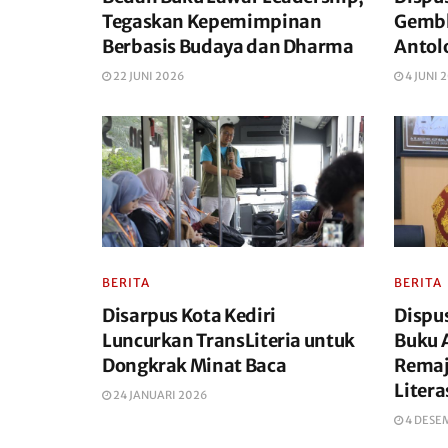
Tegaskan Kepemimpinan
Gembl
Berbasis Budaya dan Dharma
Antol
22 JUNI 2026
4 JUNI 
BERITA
BERITA
Disarpus Kota Kediri
Dispu
Luncurkan TransLiteria untuk
Buku A
Dongkrak Minat Baca
Remaj
Litera
24 JANUARI 2026
4 DESE