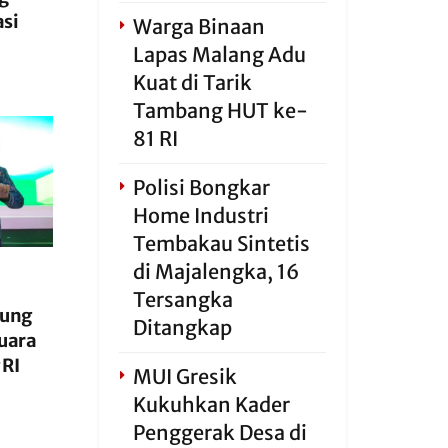
asi
Warga Binaan
Lapas Malang Adu
Kuat di Tarik
Tambang HUT ke-
81 RI
Polisi Bongkar
Home Industri
Tembakau Sintetis
di Majalengka, 16
Tersangka
gung
Ditangkap
Juara
RI
MUI Gresik
Kukuhkan Kader
Penggerak Desa di