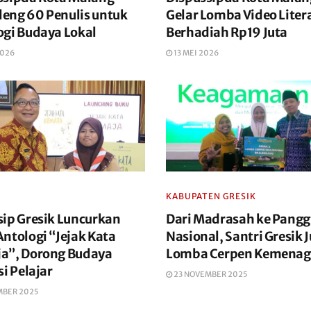
eng 60 Penulis untuk
Gelar Lomba Video Liter
ogi Budaya Lokal
Berhadiah Rp19 Juta
2026
13 MEI 2026
KABUPATEN GRESIK
sip Gresik Luncurkan
Dari Madrasah ke Pang
ntologi “Jejak Kata
Nasional, Santri Gresik 
a”, Dorong Budaya
Lomba Cerpen Kemenag 
si Pelajar
23 NOVEMBER 2025
MBER 2025