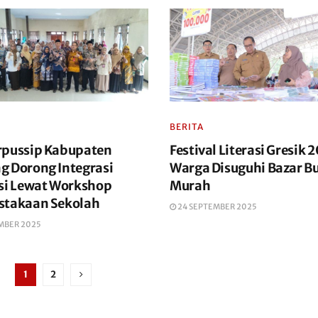
BERITA
rpussip Kabupaten
Festival Literasi Gresik 
g Dorong Integrasi
Warga Disuguhi Bazar B
asi Lewat Workshop
Murah
stakaan Sekolah
24 SEPTEMBER 2025
MBER 2025
1
2