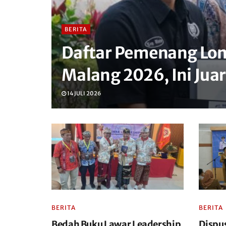
BERITA
Daftar Pemenang Lom
Malang 2026, Ini Jua
14 JULI 2026
BERITA
BERITA
Bedah Buku Lawar Leadership,
Dispu