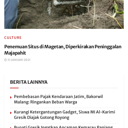
CULTURE
Penemuan Situs di Magetan, Diperkirakan Peninggalan
Majapahit
31 JANUARI 2021
BERITA LAINNYA
Pembebasan Pajak Kendaraan Jatim, Bakorwil
Malang: Ringankan Beban Warga
Kurangi Ketergantungan Gadget, Siswa MI Al-Karimi
Gresik Diajak Gotong Royong
Bupati Gresik Ingatkan Ancaman Kemarau Panjang,