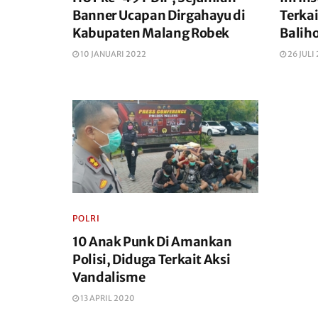
Banner Ucapan Dirgahayu di
Terka
Kabupaten Malang Robek
Balih
10 JANUARI 2022
26 JULI
POLRI
10 Anak Punk Di Amankan
Polisi, Diduga Terkait Aksi
Vandalisme
13 APRIL 2020