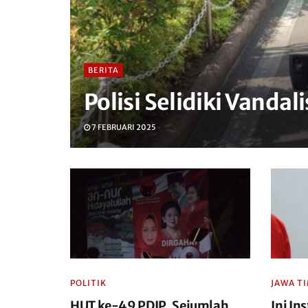
BERITA
Polisi Selidiki Vanda
7 FEBRUARI 2025
POLITIK
JAWA T
HUT ke-49 PDIP, Sejumlah
Ini In