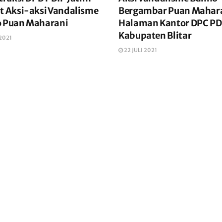
it Aksi-aksi Vandalisme
Bergambar Puan Mahara
o Puan Maharani
Halaman Kantor DPC PD
Kabupaten Blitar
 2021
22 JULI 2021