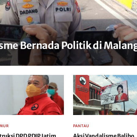
lisme Bernada Politik di Malan
IMUR
PANTAU
struksi DPD PDIP Jatim
Aksi Vandalisme Baliho