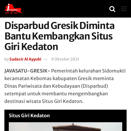
Disparbud Gresik Diminta
Bantu Kembangkan Situs
Giri Kedaton
by
Sudasir Al Ayyubi
9 Oktober 2021
JAVASATU-GRESIK-
Pemerintah kelurahan Sidomukti
kecamatan Kebomas kabupaten Gresik meminta
Dinas Pariwisata dan Kebudayaan (Disparbud)
setempat untuk membantu mengembangkan
destinasi wisata Situs Giri Kedaton.
Situs Giri Kedaton