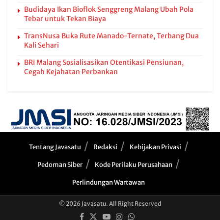
Budidaya Ikan Bioflok Senggreng Malang Ubah Pola
Tebar untuk Tekan Biaya
TransNusa Buka Rute Manado-Ternate, Terbang Dua
Kali Sehari
BRI Malang Sosialisasikan Otentikasi Pensiunan,
Cegah Kejahatan Perbankan
Tentang Javasatu
Redaksi
Kebijakan Privasi
Pedoman Siber
Kode Perilaku Perusahaan
Perlindungan Wartawan
© 2026 Javasatu. All Right Reserved