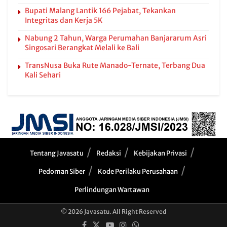
Bupati Malang Lantik 166 Pejabat, Tekankan
Integritas dan Kerja 5K
Nabung 2 Tahun, Warga Perumahan Banjararum Asri
Singosari Berangkat Melali ke Bali
TransNusa Buka Rute Manado-Ternate, Terbang Dua
Kali Sehari
Tentang Javasatu
Redaksi
Kebijakan Privasi
Pedoman Siber
Kode Perilaku Perusahaan
Perlindungan Wartawan
© 2026 Javasatu. All Right Reserved