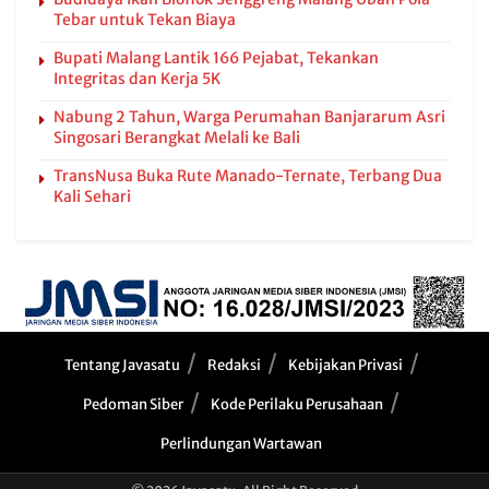
Tebar untuk Tekan Biaya
Bupati Malang Lantik 166 Pejabat, Tekankan
Integritas dan Kerja 5K
Nabung 2 Tahun, Warga Perumahan Banjararum Asri
Singosari Berangkat Melali ke Bali
TransNusa Buka Rute Manado-Ternate, Terbang Dua
Kali Sehari
Tentang Javasatu
Redaksi
Kebijakan Privasi
Pedoman Siber
Kode Perilaku Perusahaan
Perlindungan Wartawan