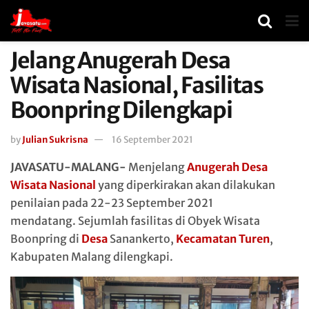
Jelang Anugerah Desa
Wisata Nasional, Fasilitas
Boonpring Dilengkapi
by
Julian Sukrisna
16 September 2021
JAVASATU-MALANG-
Menjelang
Anugerah Desa
Wisata Nasional
yang diperkirakan akan dilakukan
penilaian pada 22-23 September 2021
mendatang. Sejumlah fasilitas di Obyek Wisata
Boonpring di
Desa
Sanankerto,
Kecamatan Turen
,
Kabupaten Malang dilengkapi.