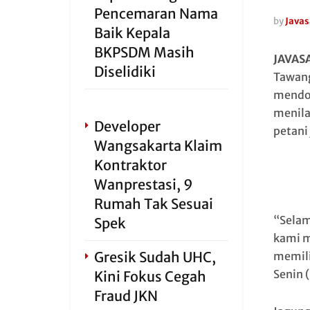
Pencemaran Nama
by
Javas
Baik Kepala
BKPSDM Masih
JAVAS
Diselidiki
Tawang
mendor
menila
Developer
petani
Wangsakarta Klaim
Kontraktor
Wanprestasi, 9
Rumah Tak Sesuai
“Selam
Spek
kami m
Gresik Sudah UHC,
memili
Senin 
Kini Fokus Cegah
Fraud JKN