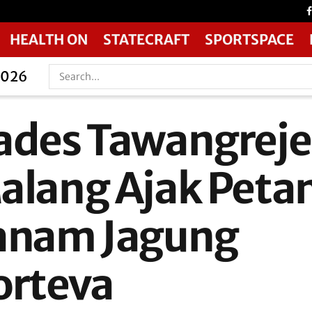
HEALTH ON
STATECRAFT
SPORTSPACE
2026
ades Tawangreje
alang Ajak Petan
anam Jagung
orteva