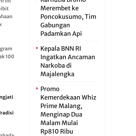
m ini
Merembet ke
ibit
Poncokusumo, Tim
ahaan
k
Gabungan
Padamkan Api
Kepala BNN RI
rogram
Ingatkan Ancaman
yak 100
Narkoba di
Majalengka
Promo
Kemerdekaan Whiz
ngjati
Prime Malang,
radisi
Menginap Dua
Malam Mulai
Rp810 Ribu
embada