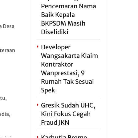
Pencemaran Nama
Baik Kepala
BKPSDM Masih
a Desa
Diselidiki
Developer
teraan
Wangsakarta Klaim
Kontraktor
Wanprestasi, 9
Rumah Tak Sesuai
Spek
tu,
Gresik Sudah UHC,
Kini Fokus Cegah
edia,
Fraud JKN
Karhutla Bromo