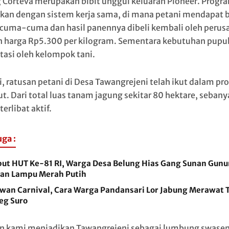
 Corteva merupakan bibit unggul keluaran Pioneer. Progra
nkan dengan sistem kerja sama, di mana petani mendapat b
 cuma-cuma dan hasil panennya dibeli kembali oleh perus
 harga Rp5.300 per kilogram. Sementara kebutuhan pupu
itasi oleh kelompok tani.
ni, ratusan petani di Desa Tawangrejeni telah ikut dalam p
ut. Dari total luas tanam jagung sekitar 80 hektare, seban
terlibat aktif.
uga :
ut HUT Ke-81 RI, Warga Desa Belung Hias Gang Sunan Gunu
an Lampu Merah Putih
wan Carnival, Cara Warga Pandansari Lor Jabung Merawat T
eg Suro
n kami menjadikan Tawangrejeni sebagai lumbung swas