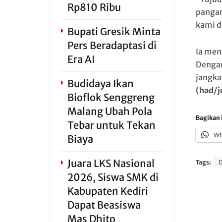
Rp810 Ribu
pangan
kami d
Bupati Gresik Minta
Pers Beradaptasi di
Ia men
Era AI
Dengan
jangka
Budidaya Ikan
(had/j
Bioflok Senggreng
Malang Ubah Pola
Bagikan i
Tebar untuk Tekan
Wh
Biaya
Juara LKS Nasional
Tags:
2026, Siswa SMK di
Kabupaten Kediri
Dapat Beasiswa
Mas Dhito