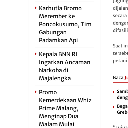
Jagung
Karhutla Bromo
dijala
Merembet ke
secara
dengan
Poncokusumo, Tim
difasil
Gabungan
Padamkan Api
Saat i
terseb
Kepala BNN RI
petani 
Ingatkan Ancaman
Narkoba di
Majalengka
Baca
J
Promo
Samb
deng
Kemerdekaan Whiz
Bega
Prime Malang,
Greb
Menginap Dua
Malam Mulai
“Tujua