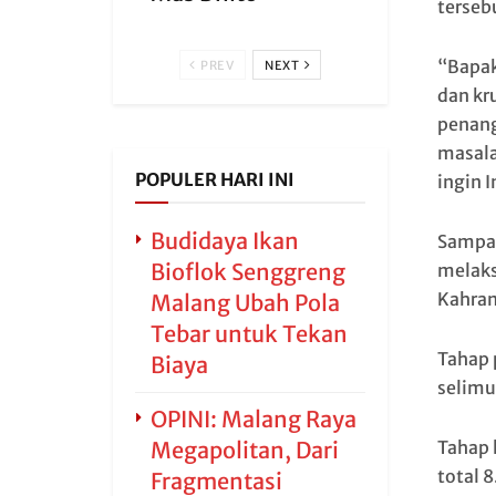
terseb
“Bapak
PREV
NEXT
dan kr
penang
masalah
POPULER HARI INI
ingin 
Budidaya Ikan
Sampai
Bioflok Senggreng
melaks
Kahram
Malang Ubah Pola
Tebar untuk Tekan
Tahap 
Biaya
selimu
OPINI: Malang Raya
Megapolitan, Dari
Tahap 
total 8
Fragmentasi