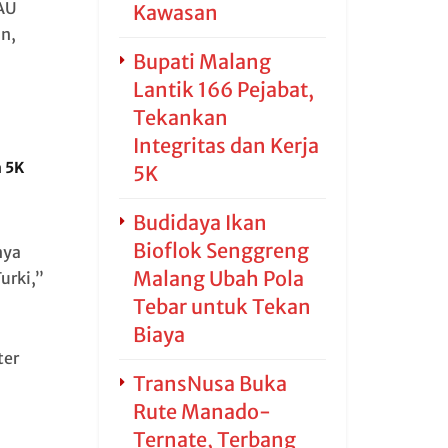
AU
Kawasan
n,
Bupati Malang
Lantik 166 Pejabat,
Tekankan
Integritas dan Kerja
a 5K
5K
Budidaya Ikan
Bioflok Senggreng
nya
Malang Ubah Pola
urki,”
Tebar untuk Tekan
Biaya
ter
TransNusa Buka
Rute Manado-
Ternate, Terbang