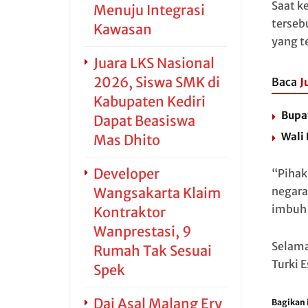
Saat k
Menuju Integrasi
terseb
Kawasan
yang t
Juara LKS Nasional
2026, Siswa SMK di
Baca
J
Kabupaten Kediri
Bupat
Dapat Beasiswa
Wali
Mas Dhito
Developer
“Pihak
Wangsakarta Klaim
negara
imbuh 
Kontraktor
Wanprestasi, 9
Selama
Rumah Tak Sesuai
Turki 
Spek
Dai Asal Malang Ery
Bagikan i