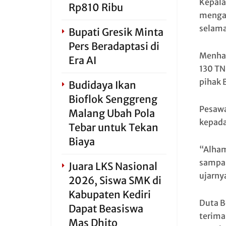
Kepala
Rp810 Ribu
mengat
selama
Bupati Gresik Minta
Pers Beradaptasi di
Menhan
Era AI
130 TN
pihak 
Budidaya Ikan
Bioflok Senggreng
Pesawa
Malang Ubah Pola
kepada
Tebar untuk Tekan
Biaya
“Alham
sampai
Juara LKS Nasional
ujarny
2026, Siswa SMK di
Kabupaten Kediri
Duta B
Dapat Beasiswa
terima
Mas Dhito