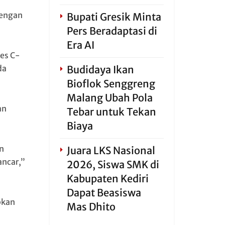
dengan
Bupati Gresik Minta
Pers Beradaptasi di
Era AI
es C-
Budidaya Ikan
da
Bioflok Senggreng
Malang Ubah Pola
an
Tebar untuk Tekan
Biaya
n
Juara LKS Nasional
ancar,”
2026, Siswa SMK di
Kabupaten Kediri
Dapat Beasiswa
pkan
Mas Dhito