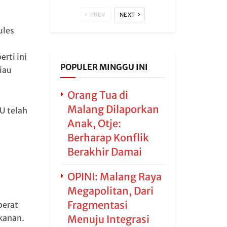
PREV
NEXT
ules
rti ini
POPULER MINGGU INI
iau
Orang Tua di
Malang Dilaporkan
U telah
Anak, Otje:
Berharap Konflik
Berakhir Damai
,
OPINI: Malang Raya
Megapolitan, Dari
Fragmentasi
berat
Menuju Integrasi
akanan.