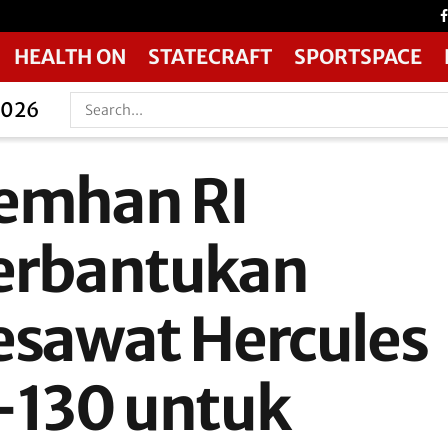
HEALTH ON
STATECRAFT
SPORTSPACE
2026
emhan RI
erbantukan
esawat Hercules
-130 untuk