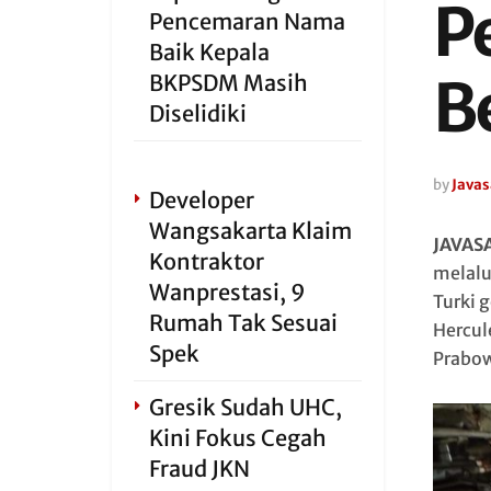
P
Pencemaran Nama
Baik Kepala
B
BKPSDM Masih
Diselidiki
by
Javas
Developer
Wangsakarta Klaim
JAVAS
Kontraktor
melalu
Wanprestasi, 9
Turki 
Rumah Tak Sesuai
Hercul
Spek
Prabow
Gresik Sudah UHC,
Kini Fokus Cegah
Fraud JKN