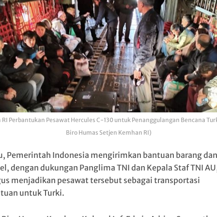
RI Perbantukan Pesawat Hercules C-130 untuk Penanggulangan Bencana Turki
Biro Humas Setjen Kemhan RI)
tu, Pemerintah Indonesia mengirimkan bantuan barang da
el, dengan dukungan Panglima TNI dan Kepala Staf TNI AU
gus menjadikan pesawat tersebut sebagai transportasi
tuan untuk Turki.