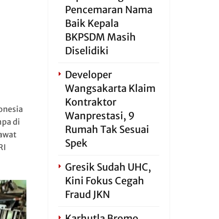
Pencemaran Nama
Baik Kepala
BKPSDM Masih
Diselidiki
Developer
Wangsakarta Klaim
Kontraktor
onesia
Wanprestasi, 9
pa di
Rumah Tak Sesuai
awat
Spek
RI
Gresik Sudah UHC,
Kini Fokus Cegah
Fraud JKN
Karhutla Bromo