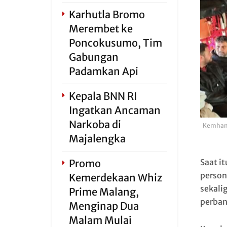
Karhutla Bromo
Merembet ke
Poncokusumo, Tim
Gabungan
Padamkan Api
Kepala BNN RI
Ingatkan Ancaman
Narkoba di
Kemhan 
Majalengka
Promo
Saat i
person
Kemerdekaan Whiz
sekali
Prime Malang,
perban
Menginap Dua
Malam Mulai