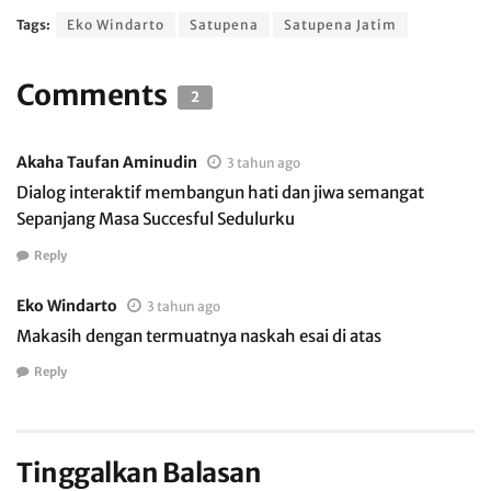
Tags:
Eko Windarto
Satupena
Satupena Jatim
Comments
2
Akaha Taufan Aminudin
3 tahun ago
Dialog interaktif membangun hati dan jiwa semangat
Sepanjang Masa Succesful Sedulurku
Reply
Eko Windarto
3 tahun ago
Makasih dengan termuatnya naskah esai di atas
Reply
Tinggalkan Balasan