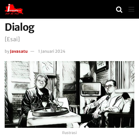
Dialog
[Esai]
by
Javasatu
1 Januari 2024
Ilustrasi