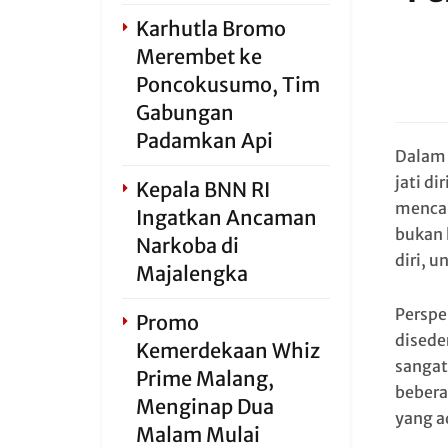
Karhutla Bromo
Merembet ke
Poncokusumo, Tim
Gabungan
Padamkan Api
Dalam 
jati di
Kepala BNN RI
mencar
Ingatkan Ancaman
bukan h
Narkoba di
diri, 
Majalengka
Perspe
Promo
disede
Kemerdekaan Whiz
sangat
Prime Malang,
bebera
Menginap Dua
yang a
Malam Mulai