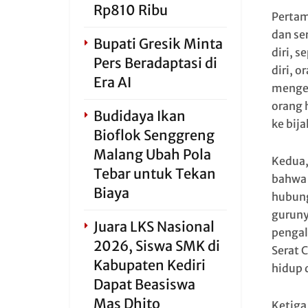
Rp810 Ribu
Pertam
dan se
Bupati Gresik Minta
diri, s
Pers Beradaptasi di
diri, 
Era AI
mengen
orang 
Budidaya Ikan
ke bij
Bioflok Senggreng
Malang Ubah Pola
Kedua,
Tebar untuk Tekan
bahwa 
Biaya
hubung
gurunya
Juara LKS Nasional
pengala
2026, Siswa SMK di
Serat 
Kabupaten Kediri
hidup 
Dapat Beasiswa
Mas Dhito
Ketiga