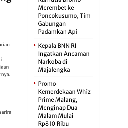
Merembet ke
Poncokusumo, Tim
Gabungan
Padamkan Api
arian
Kepala BNN RI
Ingatkan Ancaman
i
Narkoba di
rjaan
Majalengka
rnya.
Promo
Kemerdekaan Whiz
Prime Malang,
Menginap Dua
sarira
Malam Mulai
Rp810 Ribu