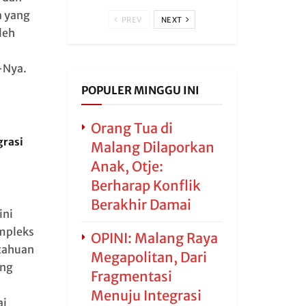
a yang
PREV
NEXT
leh
-Nya.
POPULER MINGGU INI
Orang Tua di
grasi
Malang Dilaporkan
Anak, Otje:
Berharap Konflik
Berakhir Damai
ini
ompleks
OPINI: Malang Raya
etahuan
Megapolitan, Dari
ang
Fragmentasi
Menuju Integrasi
ai