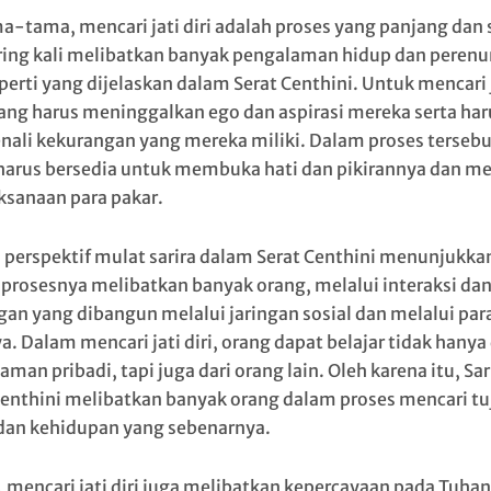
a-tama, mencari jati diri adalah proses yang panjang dan 
ring kali melibatkan banyak pengalaman hidup dan peren
eperti yang dijelaskan dalam Serat Centhini. Untuk mencari 
orang harus meninggalkan ego dan aspirasi mereka serta har
ali kekurangan yang mereka miliki. Dalam proses tersebu
harus bersedia untuk membuka hati dan pikirannya dan me
aksanaan para pakar.
 perspektif mulat sarira dalam Serat Centhini menunjukka
prosesnya melibatkan banyak orang, melalui interaksi da
an yang dibangun melalui jaringan sosial dan melalui par
. Dalam mencari jati diri, orang dapat belajar tidak hanya 
man pribadi, tapi juga dari orang lain. Oleh karena itu, Sari
Centhini melibatkan banyak orang dalam proses mencari t
dan kehidupan yang sebenarnya.
, mencari jati diri juga melibatkan kepercayaan pada Tuha