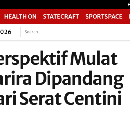
HEALTH ON
STATECRAFT
SPORTSPACE
2026
erspektif Mulat
arira Dipandang
ri Serat Centini
]