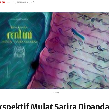
atu
1 Januari 2024
IIustrasi
rspektif Mulat Sarira Dipand