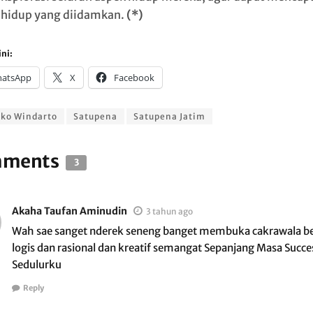
 hidup yang diidamkan.
(*)
ni:
atsApp
X
Facebook
ko Windarto
Satupena
Satupena Jatim
ments
3
Akaha Taufan Aminudin
3 tahun ago
Wah sae sanget nderek seneng banget membuka cakrawala be
logis dan rasional dan kreatif semangat Sepanjang Masa Succe
Sedulurku
Reply