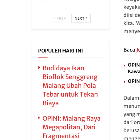
keyaki
diisi 
PREV
NEXT
kita. M
menyeb
Baca
J
POPULER HARI INI
OPIN
Budidaya Ikan
Kawa
Bioflok Senggreng
OPIN
Malang Ubah Pola
Tebar untuk Tekan
Dalam 
Biaya
menunj
yang m
OPINI: Malang Raya
dari o
Megapolitan, Dari
berusa
Fragmentasi
mengek