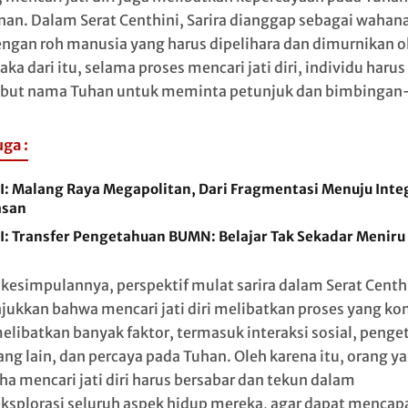
nan. Dalam Serat Centhini, Sarira dianggap sebagai wahan
dengan roh manusia yang harus dipelihara dan dimurnikan o
aka dari itu, selama proses mencari jati diri, individu harus
ut nama Tuhan untuk meminta petunjuk dan bimbingan
uga :
I: Malang Raya Megapolitan, Dari Fragmentasi Menuju Inte
san
I: Transfer Pengetahuan BUMN: Belajar Tak Sekadar Meniru
kesimpulannya, perspektif mulat sarira dalam Serat Centh
ukkan bahwa mencari jati diri melibatkan proses yang k
elibatkan banyak faktor, termasuk interaksi sosial, peng
rang lain, dan percaya pada Tuhan. Oleh karena itu, orang y
ha mencari jati diri harus bersabar dan tekun dalam
splorasi seluruh aspek hidup mereka, agar dapat mencap