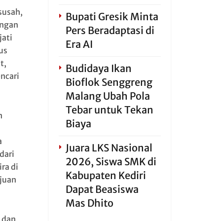
susah,
Bupati Gresik Minta
ungan
Pers Beradaptasi di
jati
Era AI
us
t,
Budidaya Ikan
ncari
Bioflok Senggreng
Malang Ubah Pola
Tebar untuk Tekan
n
Biaya
n
a
Juara LKS Nasional
dari
2026, Siswa SMK di
ra di
Kabupaten Kediri
ujuan
Dapat Beasiswa
Mas Dhito
n dan