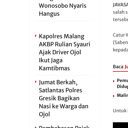
JAVAS
Wonosobo Nyaris
salah 
Hangus
terseb
Catur 
Kapolres Malang
(Saben
AKBP Rulian Syauri
kepada
Ajak Driver Ojol
Ikut Jaga
Baca
J
Kamtibmas
Pemu
Jumat Berkah,
Didu
Satlantas Polres
Malin
Gresik Bagikan
Nasi ke Warga dan
Untuk l
Ojol