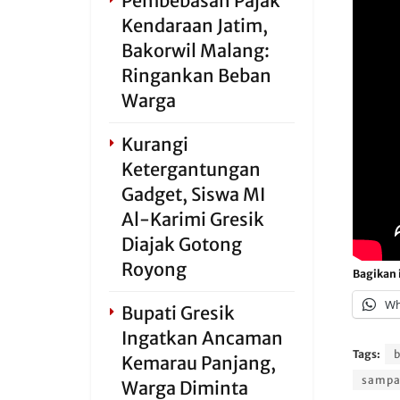
Pembebasan Pajak
Kendaraan Jatim,
Bakorwil Malang:
Ringankan Beban
Warga
Kurangi
Ketergantungan
Gadget, Siswa MI
Al-Karimi Gresik
Diajak Gotong
Royong
Bagikan i
Wh
Bupati Gresik
Ingatkan Ancaman
Tags:
b
Kemarau Panjang,
samp
Warga Diminta