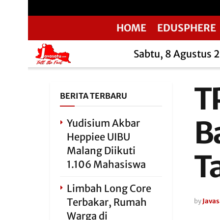
HOME
EDUSPHERE
Sabtu, 8 Agustus 
T
BERITA TERBARU
B
Yudisium Akbar
Heppiee UIBU
Malang Diikuti
T
1.106 Mahasiswa
Limbah Long Core
Terbakar, Rumah
by
Javas
Warga di