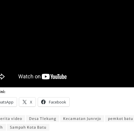
ni:
atsApp
X
Facebook
erita video
Desa Tlekung
Kecamatan Junrejo
pemkot batu
ah
Sampah Kota Batu