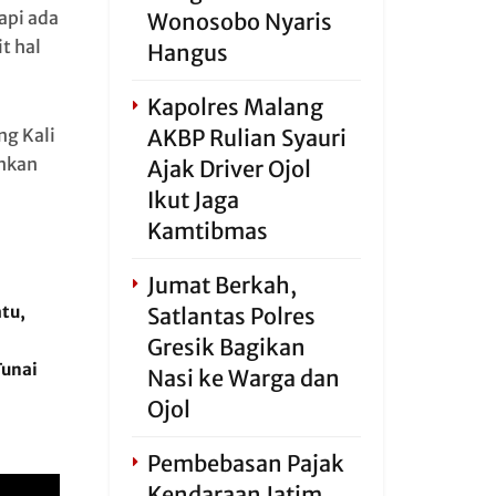
api ada
Wonosobo Nyaris
t hal
Hangus
Kapolres Malang
ng Kali
AKBP Rulian Syauri
ankan
Ajak Driver Ojol
Ikut Jaga
Kamtibmas
Jumat Berkah,
tu,
Satlantas Polres
Gresik Bagikan
Tunai
Nasi ke Warga dan
Ojol
Pembebasan Pajak
Kendaraan Jatim,