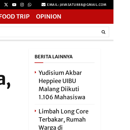
EMAIL: JAVASATU888@GMAIL.COM
FOOD TRIP
OPINION
BERITA LAINNYA
a,
Yudisium Akbar
Heppiee UIBU
Malang Diikuti
1.106 Mahasiswa
Limbah Long Core
Terbakar, Rumah
Warga di