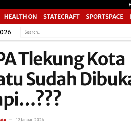
HEALTH ON
STATECRAFT
SPORTSPACE
2026
PA Tlekung Kota
atu Sudah Dibuk
api…???
atu
12 Januari 2024