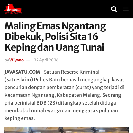
Maling Emas Ngantang
Dibekuk, Polisi Sita 16
Keping dan Uang Tunai
by
Wiyono
22 April 2026
JAVASATU.COM-
Satuan Reserse Kriminal
(Satreskrim) Polres Batu berhasil mengungkap kasus
pencurian dengan pemberatan (curat) yang terjadi di
Kecamatan Ngantang, Kabupaten Malang. Seorang
pria berinisial BDB (28) ditangkap setelah diduga
membobol rumah warga dan menggasak puluhan
keping emas.