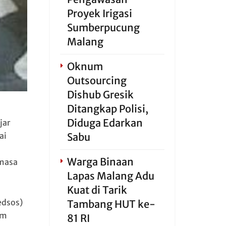
Proyek Irigasi
Sumberpucung
Malang
Oknum
Outsourcing
Dishub Gresik
Ditangkap Polisi,
Diduga Edarkan
jar
ai
Sabu
Warga Binaan
 masa
Lapas Malang Adu
Kuat di Tarik
edsos)
Tambang HUT ke-
am
81 RI