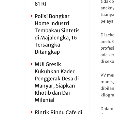
tidak 
81 RI
anakny
tuanya
Polisi Bongkar
pelayan
Home Industri
Tembakau Sintetis
Di sek
di Majalengka, 16
aneh. 
Tersangka
profesi
Ditangkap
ada se
di seko
MUI Gresik
Kukuhkan Kader
VV men
Penggerak Desa di
manis,
Manyar, Siapkan
dibilan
Khotib dan Dai
kilogr
Milenial
Dalam 
Rintik Rindu Cafe di