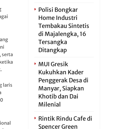
g
Polisi Bongkar
agai
Home Industri
Tembakau Sintetis
di Majalengka, 16
yang
Tersangka
ni
Ditangkap
, serta
ketika
MUI Gresik
.
Kukuhkan Kader
Penggerak Desa di
 laris
Manyar, Siapkan
a
Khotib dan Dai
50
Milenial
Rintik Rindu Cafe di
ional
Spencer Green