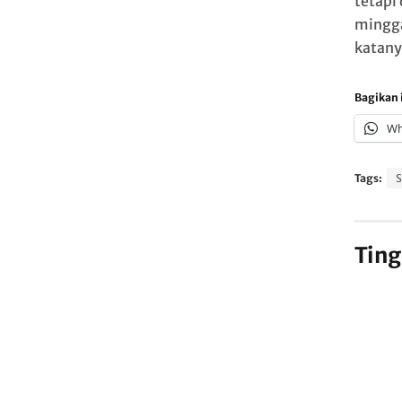
tetapi
mingga
katany
Bagikan i
Wh
Tags:
S
Ting