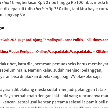
u
short time
, berkisar Rp 50 ribu hingga Rp 100 ribu. meski 
t di depan di tulis
check in
Rp 350 ribu, tapi kita bayar cum
bu” ungkap VV.
ga:
t Gala 2021 Juga Jadi Ajang Tampilnya Busana Politis – Kliktimes.co
i Lima Modus Penipuan Online, Waspadalah..Waspadalah.. – Klikti
idak ribet, kata dia, pemesan pemuas seks harus membayar
sebelum main. Namun kalau sudah menjadi pelanggan,
aran bisa dilakukan dibelakang, bagi VV oke-oke saja.
yaran dibelakang meski sudah menjadi pelanggan tetap
ko. Saya pernah main dengan laki-laki yang rencananya ma
i kencan. tetapi usai kencan pertama selesai ia pamit beli 