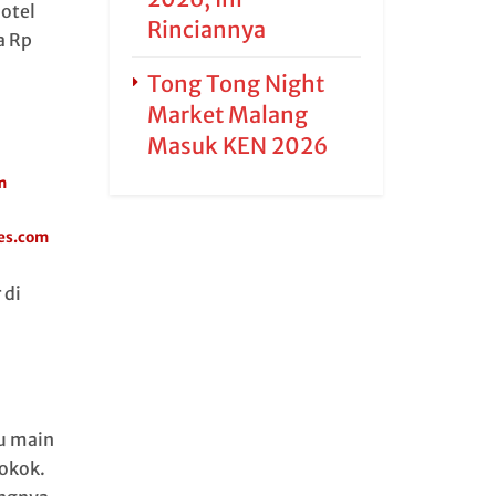
hotel
Rinciannya
a Rp
Tong Tong Night
Market Malang
Masuk KEN 2026
m
mes.com
 di
u main
rokok.