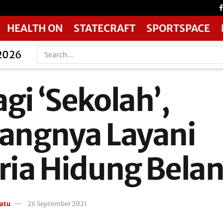
HEALTH ON
STATECRAFT
SPORTSPACE
 2026
gi ‘Sekolah’,
iangnya Layani
Pria Hidung Belan
atu
26 September 2021