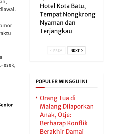
ah,
Hotel Kota Batu,
diawal.
Tempat Nongkrong
Nyaman dan
 nomor
Terjangkau
waktu
PREV
NEXT
a
k-esek,
POPULER MINGGU INI
Orang Tua di
Senior
Malang Dilaporkan
Anak, Otje:
Berharap Konflik
Berakhir Damai