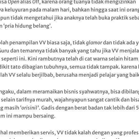
bisa
Open
alias
Off
, karena orang tuanya tidak mengizinkan
a keluyuran pada malam hari, bahkan hingga saat ini oran
pun tidak mengetahui jika anaknya telah buka praktik seb
 ‘pria hidung belang’.
olah penampilan VV biasa saja, tidak
glamor
dan tidak ada 
Guru dan temannya tidak banyak yang tahu jika VV menjala
 seperti ini. Kini rambutnya telah di cat warna selain hitam
dikit tato dibagian tubuhnya, semua tidak tampak. karena 
lah VV selalu berjilbab, berusaha menjadi pelajar yang baik
gaku, dalam meramaikan bisnis syahwatnya, bisa dibilang
 selain tarifnya murah, wajahnyapun sangat cantik dan bis
g masih ‘
orisinil’
. Gadis dengan berat badan tak lebih dari 
am ini mampu bersaing.
hal memberikan servis, VV tidak kalah dengan yang profes