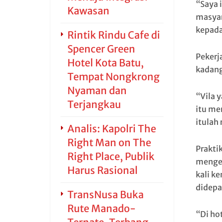
“Saya 
Kawasan
masyar
kepada
Rintik Rindu Cafe di
Spencer Green
Pekerj
Hotel Kota Batu,
kadang
Tempat Nongkrong
Nyaman dan
“Vila 
Terjangkau
itu me
itulah 
Analis: Kapolri The
Right Man on The
Prakti
Right Place, Publik
menged
Harus Rasional
kali k
didepa
TransNusa Buka
Rute Manado-
“Di ho