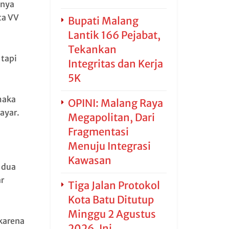
knya
ta VV
Bupati Malang
Lantik 166 Pejabat,
Tekankan
 tapi
Integritas dan Kerja
5K
maka
OPINI: Malang Raya
ayar.
Megapolitan, Dari
Fragmentasi
Menuju Integrasi
Kawasan
 dua
r
Tiga Jalan Protokol
Kota Batu Ditutup
Minggu 2 Agustus
karena
2026, Ini