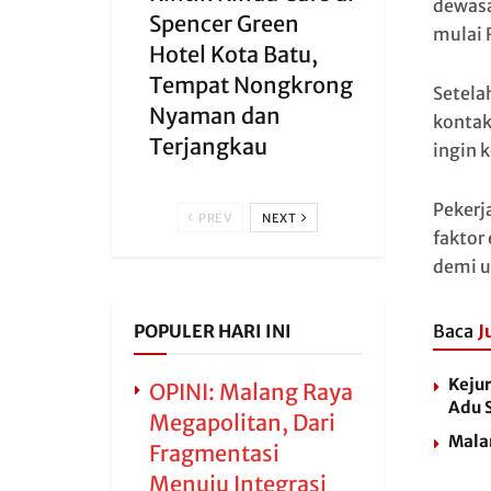
dewasa
Spencer Green
mulai 
Hotel Kota Batu,
Tempat Nongkrong
Setela
Nyaman dan
kontak
Terjangkau
ingin 
Pekerja
PREV
NEXT
faktor
demi u
Baca
J
POPULER HARI INI
Kejur
OPINI: Malang Raya
Adu 
Megapolitan, Dari
Malan
Fragmentasi
Menuju Integrasi