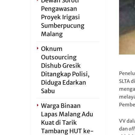
Dewan Soroti
Pengawasan
Proyek Irigasi
Sumberpucung
Malang
Oknum
Outsourcing
Dishub Gresik
Penelu
Ditangkap Polisi,
SLTA d
Diduga Edarkan
mengat
Sabu
melaya
Pember
Warga Binaan
Lapas Malang Adu
VV dal
Kuat di Tarik
dan
off
Tambang HUT ke-