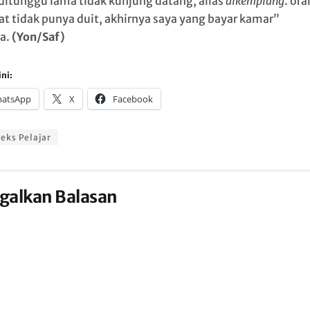
 ditunggu lama tidak kunjung datang, alias
dikemplang
. or
t tidak punya duit, akhirnya saya yang bayar kamar”
a.
(Yon/Saf)
ni:
atsApp
X
Facebook
eks Pelajar
galkan Balasan