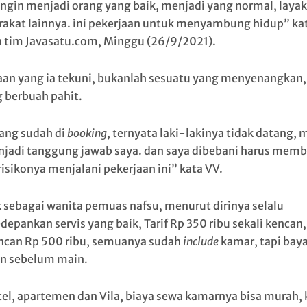
ingin menjadi orang yang baik, menjadi yang normal, laya
akat lainnya. ini pekerjaan untuk menyambung hidup” ka
 tim Javasatu.com, Minggu (26/9/2021).
aan yang ia tekuni, bukanlah sesuatu yang menyenangkan,
 berbuah pahit.
yang sudah di
booking
, ternyata laki-lakinya tidak datang, 
njadi tanggung jawab saya. dan saya dibebani harus memb
risikonya menjalani pekerjaan ini” kata VV.
k sebagai wanita pemuas nafsu, menurut dirinya selalu
epankan servis yang baik, Tarif Rp 350 ribu sekali kencan,
encan Rp 500 ribu, semuanya sudah
include
kamar, tapi baya
n sebelum main.
tel, apartemen dan Vila, biaya sewa kamarnya bisa murah, 