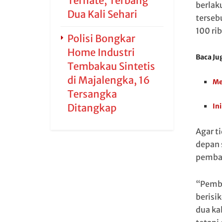
Ternate, Terbang
berlak
Dua Kali Sehari
tersebu
100 ri
Polisi Bongkar
Home Industri
Baca Ju
Tembakau Sintetis
di Majalengka, 16
Me
Tersangka
Ditangkap
In
Agar t
depan 
pembay
“Pemba
berisi
dua kal