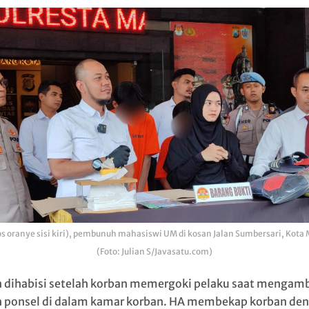
s oranye sisi kiri), pembunuh mahasiswi UM di kosan Jalan Sumbersari, Kota
(Foto: Julian S/Javasatu.com)
 dihabisi setelah korban memergoki pelaku saat mengamb
 ponsel di dalam kamar korban. HA membekap korban de