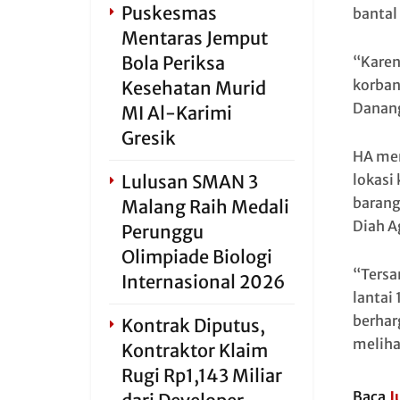
Puskesmas
bantal
Mentaras Jemput
Bola Periksa
“Karen
korban
Kesehatan Murid
Danan
MI Al-Karimi
Gresik
HA mem
Lulusan SMAN 3
lokasi
barang
Malang Raih Medali
Diah A
Perunggu
Olimpiade Biologi
“Tersa
Internasional 2026
lantai
berhar
Kontrak Diputus,
meliha
Kontraktor Klaim
Rugi Rp1,143 Miliar
Baca
J