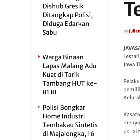
T
Dishub Gresik
Ditangkap Polisi,
Diduga Edarkan
Sabu
by
Julia
JAVAS
Warga Binaan
Lestar
Jawa T
Lapas Malang Adu
Kuat di Tarik
Pelaku
Tambang HUT ke-
pemili
81 RI
Kelura
Polisi Bongkar
Kasatr
Home Industri
menyam
Tembakau Sintetis
perist
di Majalengka, 16