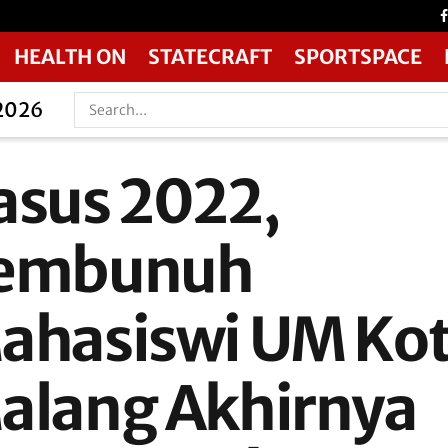
HEALTH ON
STATECRAFT
SPORTSPACE
 2026
asus 2022,
embunuh
ahasiswi UM Ko
alang Akhirnya