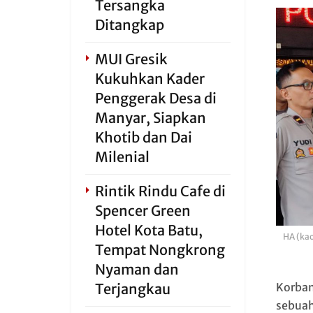
Tersangka
Ditangkap
MUI Gresik
Kukuhkan Kader
Penggerak Desa di
Manyar, Siapkan
Khotib dan Dai
Milenial
Rintik Rindu Cafe di
Spencer Green
Hotel Kota Batu,
HA (kao
Tempat Nongkrong
Nyaman dan
Terjangkau
Korban
sebuah