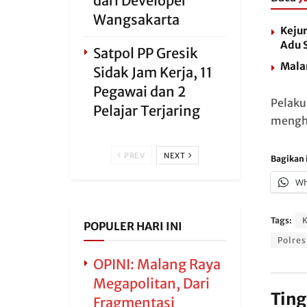
dari Developer
Wangsakarta
Kejur
Adu 
Satpol PP Gresik
Malan
Sidak Jam Kerja, 11
Pegawai dan 2
Pelaku
Pelajar Terjaring
mengha
PREV
NEXT
Bagikan i
Wh
Tags:
POPULER HARI INI
Polres
OPINI: Malang Raya
Megapolitan, Dari
Ting
Fragmentasi