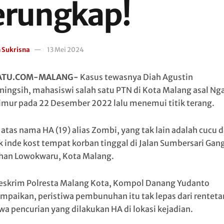
erungkap!
n Sukrisna
13 Mei 2024
ATU.COM-MALANG-
Kasus tewasnya Diah Agustin
iningsih, mahasiswi salah satu PTN di Kota Malang asal Ng
imur pada 22 Desember 2022 lalu menemui titik terang.
 atas nama HA (19) alias Zombi, yang tak lain adalah cucu d
k inde kost tempat korban tinggal di Jalan Sumbersari Gang
han Lowokwaru, Kota Malang.
eskrim Polresta Malang Kota, Kompol Danang Yudanto
paikan, peristiwa pembunuhan itu tak lepas dari renteta
iwa pencurian yang dilakukan HA di lokasi kejadian.