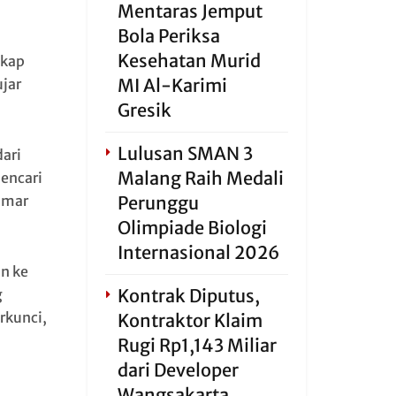
Mentaras Jemput
Bola Periksa
Kesehatan Murid
ekap
MI Al-Karimi
jar
Gresik
Lulusan SMAN 3
ari
Malang Raih Medali
encari
Perunggu
amar
Olimpiade Biologi
Internasional 2026
un ke
Kontrak Diputus,
g
rkunci,
Kontraktor Klaim
Rugi Rp1,143 Miliar
dari Developer
Wangsakarta