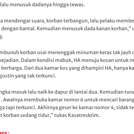
 lalu menusuk dadanya hingga tewas.
a mendengar suara, korban terbangun, lalu pelaku memb
 dengan bantal. Kemudian menusuk dada kanan korban,” u
g.
bunuh korban usai menenggak minuman keras tak jauh d
 kejadian. Dalam kondisi mabuk, HA menuju kosan untuk m
 berharga. Dari dua kamar kos yang dihampiri HA, hanya k
gustin yang tak terkunci.
ngka masuk lalu naik ke dapur di lantai dua. Kemudian tur
 1. Awalnya membuka kamar nomor 6 untuk mencari baran
ga tapi terkunci. Akhirnya geser ke kamar nomor 4, tidak te
t korban sedang tidur,” tukas Kasatreskrim.
uga :