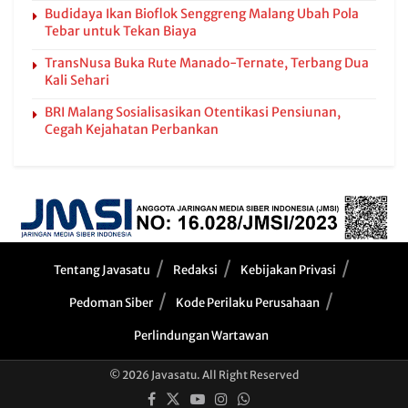
Budidaya Ikan Bioflok Senggreng Malang Ubah Pola
Tebar untuk Tekan Biaya
TransNusa Buka Rute Manado-Ternate, Terbang Dua
Kali Sehari
BRI Malang Sosialisasikan Otentikasi Pensiunan,
Cegah Kejahatan Perbankan
Tentang Javasatu
Redaksi
Kebijakan Privasi
Pedoman Siber
Kode Perilaku Perusahaan
Perlindungan Wartawan
© 2026 Javasatu. All Right Reserved