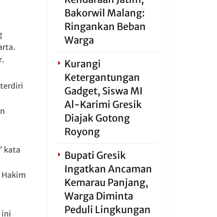
Bakorwil Malang:
Ringankan Beban
g
Warga
rta.
r.
Kurangi
Ketergantungan
terdiri
Gadget, Siswa MI
Al-Karimi Gresik
an
Diajak Gotong
Royong
” kata
Bupati Gresik
Ingatkan Ancaman
n Hakim
Kemarau Panjang,
Warga Diminta
Peduli Lingkungan
ini