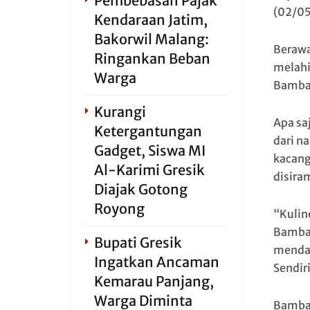
Pembebasan Pajak
(02/05
Kendaraan Jatim,
Bakorwil Malang:
Berawa
Ringankan Beban
melahi
Warga
Bamban
Kurangi
Apa sa
Ketergantungan
dari n
Gadget, Siswa MI
kacang
Al-Karimi Gresik
disira
Diajak Gotong
Royong
“Kulin
Bamban
Bupati Gresik
mendam
Ingatkan Ancaman
Sendir
Kemarau Panjang,
Warga Diminta
Bamban