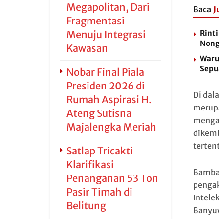
Megapolitan, Dari
Baca
J
Fragmentasi
Menuju Integrasi
Rinti
Nong
Kawasan
Waru
Sepu
Nobar Final Piala
Presiden 2026 di
Di dal
Rumah Aspirasi H.
merupa
Ateng Sutisna
mengan
Majalengka Meriah
dikemb
terten
Satlap Tricakti
Klarifikasi
Bamban
Penanganan 53 Ton
pengak
Pasir Timah di
Intele
Belitung
Banyu