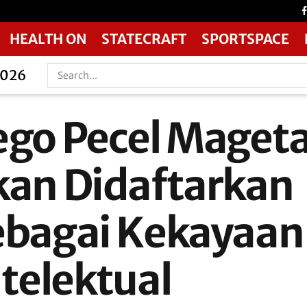
HEALTH ON
STATECRAFT
SPORTSPACE
2026
ego Pecel Maget
kan Didaftarkan
ebagai Kekayaan
ntelektual