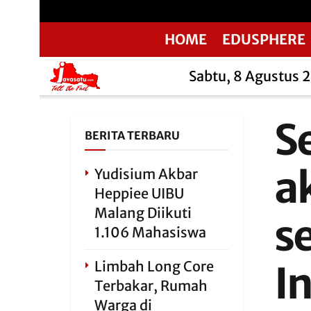
HOME
EDUSPHERE
Sabtu, 8 Agustus 
S
BERITA TERBARU
a
Yudisium Akbar
Heppiee UIBU
Malang Diikuti
s
1.106 Mahasiswa
Limbah Long Core
I
Terbakar, Rumah
Warga di