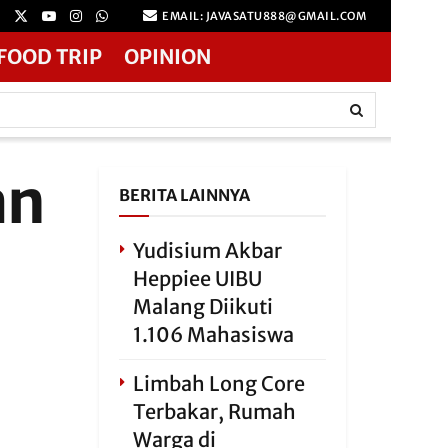
EMAIL: JAVASATU888@GMAIL.COM
FOOD TRIP
OPINION
an
BERITA LAINNYA
Yudisium Akbar
Heppiee UIBU
Malang Diikuti
1.106 Mahasiswa
Limbah Long Core
Terbakar, Rumah
Warga di