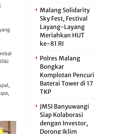
t
Malang Solidarity
Sky Fest, Festival
Layang-Layang
 yang
Meriahkan HUT
ke-81 RI
ambal
Polres Malang
liki
Bongkar
Komplotan Pencuri
Baterai Tower di 17
mpal,
TKP
upa,
JMSI Banyuwangi
Siap Kolaborasi
dengan Investor,
Dorong Iklim