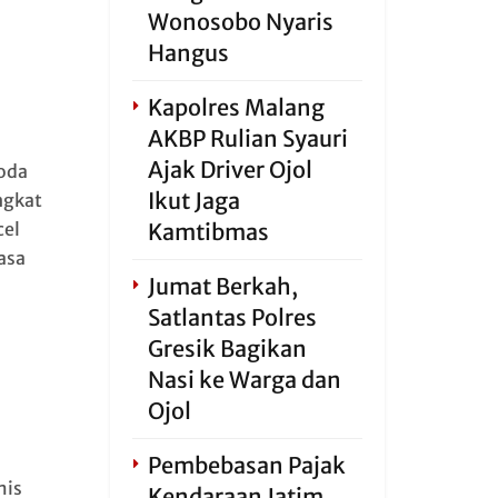
Wonosobo Nyaris
Hangus
Kapolres Malang
AKBP Rulian Syauri
Ajak Driver Ojol
oda
Ikut Jaga
ngkat
cel
Kamtibmas
asa
Jumat Berkah,
Satlantas Polres
Gresik Bagikan
Nasi ke Warga dan
Ojol
Pembebasan Pajak
mis
Kendaraan Jatim,