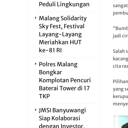
Peduli Lingkungan
sangat
pembu
Malang Solidarity
Sky Fest, Festival
“Bumbu
Layang-Layang
jadi c
Meriahkan HUT
ke-81 RI
Salah 
kacang
Polres Malang
cita r
Bongkar
Komplotan Pencuri
Piliha
Baterai Tower di 17
yang s
TKP
kerupu
menyem
JMSI Banyuwangi
Siap Kolaborasi
dengan Investor,