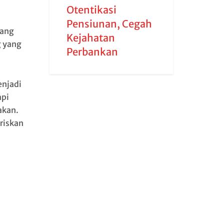
Otentikasi
Pensiunan, Cegah
yang
Kejahatan
g yang
Perbankan
enjadi
api
akan.
riskan