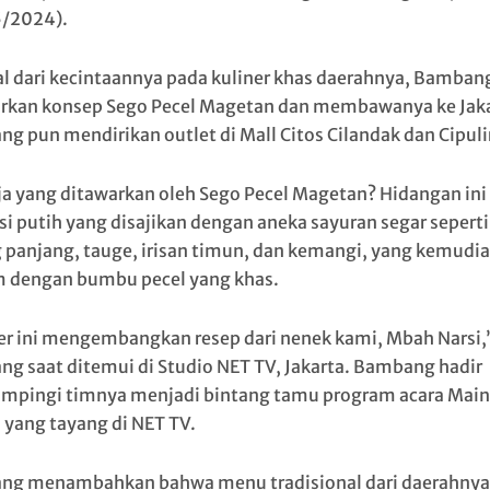
/2024).
l dari kecintaannya pada kuliner khas daerahnya, Bamban
rkan konsep Sego Pecel Magetan dan membawanya ke Jaka
g pun mendirikan outlet di Mall Citos Cilandak dan Cipuli
ja yang ditawarkan oleh Sego Pecel Magetan? Hidangan ini 
asi putih yang disajikan dengan aneka sayuran segar seperti
 panjang, tauge, irisan timun, dan kemangi, yang kemudi
m dengan bumbu pecel yang khas.
er ini mengembangkan resep dari nenek kami, Mbah Narsi,
g saat ditemui di Studio NET TV, Jakarta. Bambang hadir
pingi timnya menjadi bintang tamu program acara Mai
i yang tayang di NET TV.
g menambahkan bahwa menu tradisional dari daerahnya 