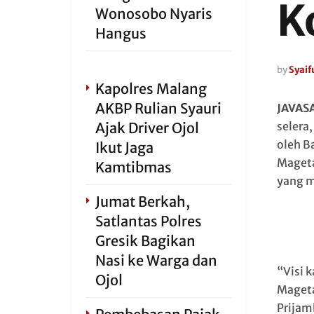
K
Wonosobo Nyaris
Hangus
by
Syaifu
Kapolres Malang
AKBP Rulian Syauri
JAVAS
Ajak Driver Ojol
selera
oleh B
Ikut Jaga
Mageta
Kamtibmas
yang m
Jumat Berkah,
Satlantas Polres
Gresik Bagikan
Nasi ke Warga dan
“Visi 
Ojol
Mageta
Prijam