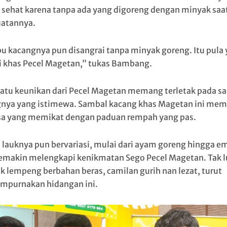
 sehat karena tanpa ada yang digoreng dengan minyak saa
atannya.
 kacangnya pun disangrai tanpa minyak goreng. Itu pula
iri khas Pecel Magetan,” tukas Bambang.
satu keunikan dari Pecel Magetan memang terletak pada s
nya yang istimewa. Sambal kacang khas Magetan ini memi
asa yang memikat dengan paduan rempah yang pas.
n lauknya pun bervariasi, mulai dari ayam goreng hingga e
emakin melengkapi kenikmatan Sego Pecel Magetan. Tak l
k lempeng berbahan beras, camilan gurih nan lezat, turut
purnakan hidangan ini.