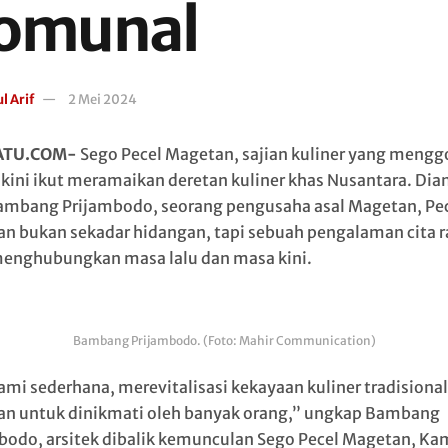
omunal
l Arif
2 Mei 2024
ATU.COM-
Sego Pecel Magetan, sajian kuliner yang mengg
, kini ikut meramaikan deretan kuliner khas Nusantara. Dia
ambang Prijambodo, seorang pengusaha asal Magetan, Pe
n bukan sekadar hidangan, tapi sebuah pengalaman cita r
enghubungkan masa lalu dan masa kini.
Bambang Prijambodo. (Foto: Mahir Communication)
kami sederhana, merevitalisasi kekayaan kuliner tradisional
n untuk dinikmati oleh banyak orang,” ungkap Bambang
bodo, arsitek dibalik kemunculan Sego Pecel Magetan, Ka