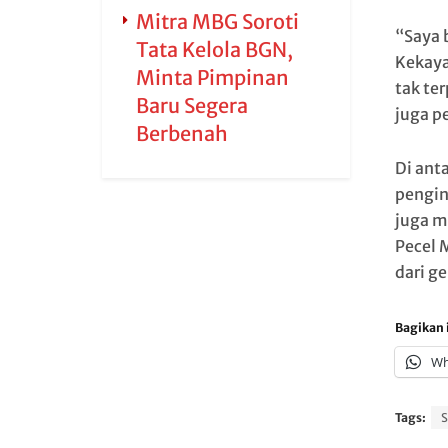
Mitra MBG Soroti
“Saya 
Tata Kelola BGN,
Kekaya
Minta Pimpinan
tak te
Baru Segera
juga p
Berbenah
Di ant
pengin
juga m
Pecel 
dari ge
Bagikan i
Wh
Tags:
S