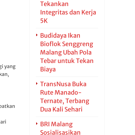
Tekankan
Integritas dan Kerja
5K
Budidaya Ikan
Bioflok Senggreng
Malang Ubah Pola
Tebar untuk Tekan
gi yang
Biaya
kan,
TransNusa Buka
Rute Manado-
Ternate, Terbang
patkan
Dua Kali Sehari
ari
BRI Malang
Sosialisasikan