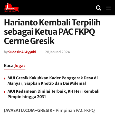
Harianto Kembali Terpilih
sebagai Ketua PAC FKPQ
Cerme Gresik
by
Sudasir Al Ayyubi
28 Januari 2024
Baca
Juga :
MUI Gresik Kukuhkan Kader Penggerak Desa di
Manyar, Siapkan Khotib dan Dai Milenial
MUI Kedamean Dinilai Terbaik, KH Heri Kembali
Pimpin hingga 2031
JAVASATU.COM-GRESIK-
Pimpinan PAC FKPQ