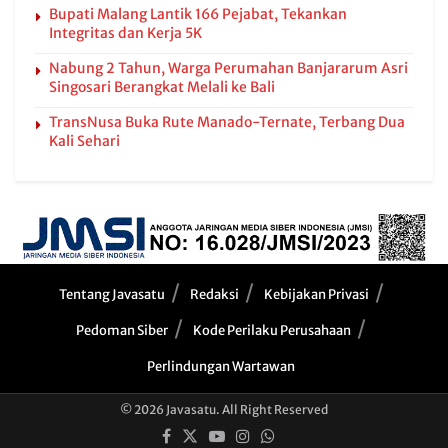
Bupati Malang Lantik 166 Pejabat, Tekankan
Integritas dan Kerja 5K
Nabung 2 Tahun, Warga Perumahan Banjararum Asri
Singosari Berangkat Melali ke Bali
TransNusa Buka Rute Manado-Ternate, Terbang Dua
Kali Sehari
Tentang Javasatu
Redaksi
Kebijakan Privasi
Pedoman Siber
Kode Perilaku Perusahaan
Perlindungan Wartawan
© 2026 Javasatu. All Right Reserved