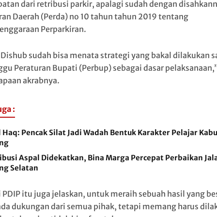
atan dari retribusi parkir, apalagi sudah dengan disahkan
ran Daerah (Perda) no 10 tahun tahun 2019 tentang
enggaraan Perparkiran.
Dishub sudah bisa menata strategi yang bakal dilakukan 
gu Peraturan Bupati (Perbup) sebagai dasar pelaksanaan,”
sapaan akrabnya.
uga :
l Haq: Pencak Silat Jadi Wadah Bentuk Karakter Pelajar Kab
ng
ibusi Aspal Didekatkan, Bina Marga Percepat Perbaikan Jal
ng Selatan
i PDIP itu juga jelaskan, untuk meraih sebuah hasil yang be
ada dukungan dari semua pihak, tetapi memang harus dila