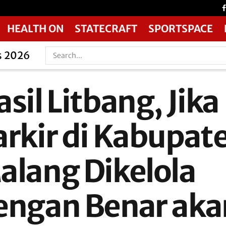
HEALTH ON
STATECRAFT
SPORTSPACE
s 2026
sil Litbang, Jika
arkir di Kabupat
alang Dikelola
engan Benar aka