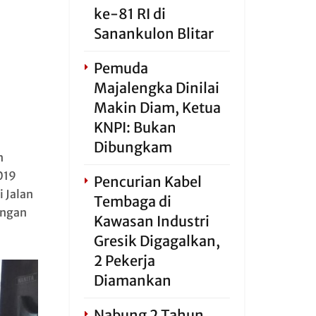
ke-81 RI di
Sanankulon Blitar
Pemuda
Majalengka Dinilai
Makin Diam, Ketua
KNPI: Bukan
Dibungkam
n
019
Pencurian Kabel
 Jalan
Tembaga di
engan
Kawasan Industri
Gresik Digagalkan,
2 Pekerja
Diamankan
Nabung 2 Tahun,