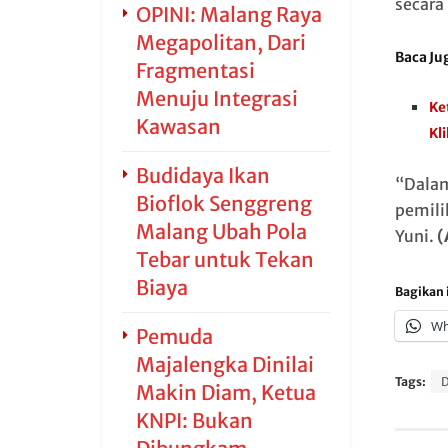
secara 
OPINI: Malang Raya
Megapolitan, Dari
Baca Ju
Fragmentasi
Menuju Integrasi
Ke
Kawasan
Kl
Budidaya Ikan
“Dalam
Bioflok Senggreng
pemili
Malang Ubah Pola
Yuni.
(
Tebar untuk Tekan
Biaya
Bagikan i
Wh
Pemuda
Majalengka Dinilai
Tags:
Makin Diam, Ketua
KNPI: Bukan