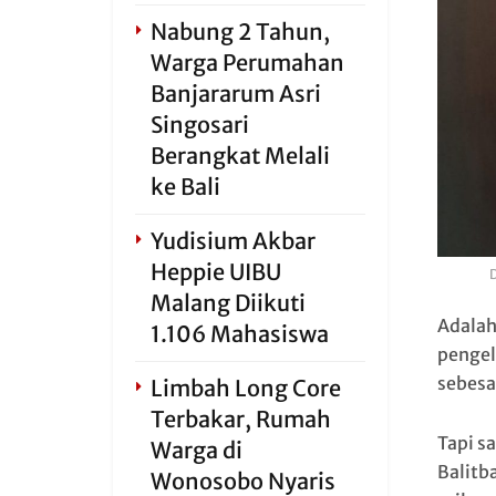
Nabung 2 Tahun,
Warga Perumahan
Banjararum Asri
Singosari
Berangkat Melali
ke Bali
Yudisium Akbar
Heppie UIBU
D
Malang Diikuti
Adalah
1.106 Mahasiswa
pengel
sebesar
Limbah Long Core
Terbakar, Rumah
Tapi s
Warga di
Balitb
Wonosobo Nyaris