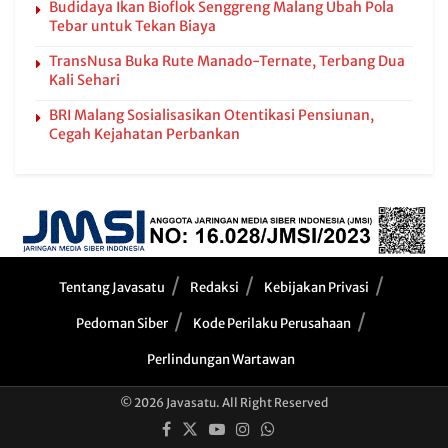
Budidaya Ikan Bioflok Senggreng Malang Ubah Pola
Tebar untuk Tekan Biaya
TransNusa Buka Rute Manado-Ternate, Terbang Dua
Kali Sehari
BRI Malang Sosialisasikan Otentikasi Pensiunan,
Cegah Kejahatan Perbankan
Tentang Javasatu
Redaksi
Kebijakan Privasi
Pedoman Siber
Kode Perilaku Perusahaan
Perlindungan Wartawan
© 2026 Javasatu. All Right Reserved